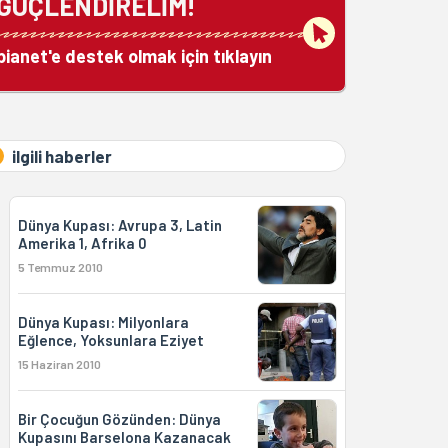
GÜÇLENDİRELİM!
bianet'e destek olmak için tıklayın
ilgili haberler
Dünya Kupası: Avrupa 3, Latin
Amerika 1, Afrika 0
5 Temmuz 2010
Dünya Kupası: Milyonlara
Eğlence, Yoksunlara Eziyet
15 Haziran 2010
Bir Çocuğun Gözünden: Dünya
Kupasını Barselona Kazanacak