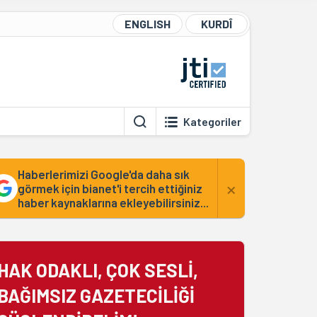
ENGLISH
KURDÎ
Kategoriler
Haberlerimizi Google'da daha sık
×
görmek için bianet'i tercih ettiğiniz
haber kaynaklarına ekleyebilirsiniz...
HAK ODAKLI, ÇOK SESLİ,
BAĞIMSIZ GAZETECİLİĞİ