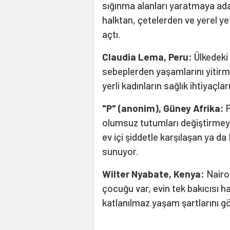
sığınma alanları yaratmaya ad
halktan, çetelerden ve yerel yet
açtı.
Claudia Lema, Peru:
Ülkedeki 
sebeplerden yaşamlarını yitirm
yerli kadınların sağlık ihtiyaçl
"P" (anonim), Güney Afrika:
P
olumsuz tutumları değiştirmeyi
ev içi şiddetle karşılaşan ya d
sunuyor.
Wilter Nyabate, Kenya:
Nairo
çocuğu var, evin tek bakıcısı ha
katlanılmaz yaşam şartlarını gör