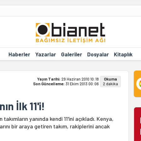
Haberler
Yazarlar
Galeriler
Dosyalar
Kitaplık
Yayın Tarihi:
29 Haziran 2010 10:18
Okuma
Son Güncelleme:
31 Ekim 2013 00:06
2 dakika
n İlk 11'i!
akımların yanında kendi 11'ini açıkladı. Kenya,
rını bir araya getiren takım, rakiplerini ancak