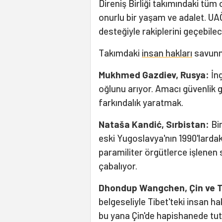
Direniş Birliği takımındaki tüm 
onurlu bir yaşam ve adalet. UA
desteğiyle rakiplerini geçebile
Takımdaki
insan hakları
savunm
Mukhmed Gazdiev, Rusya:
İn
oğlunu arıyor. Amacı güvenlik 
farkındalık yaratmak.
Nataša Kandić, Sırbistan:
Bir
eski Yugoslavya'nın 1990'lardak
paramiliter örgütlerce işlenen
çabalıyor.
Dhondup Wangchen, Çin ve 
belgeseliyle Tibet'teki insan h
bu yana Çin'de hapishanede tut