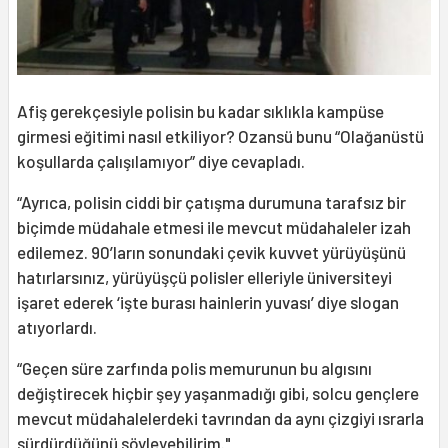
Afiş gerekçesiyle polisin bu kadar sıklıkla kampüse
girmesi eğitimi nasıl etkiliyor? Ozansü bunu “Olağanüstü
koşullarda çalışılamıyor” diye cevapladı.
“Ayrıca, polisin ciddi bir çatışma durumuna tarafsız bir
biçimde müdahale etmesi ile mevcut müdahaleler izah
edilemez. 90’ların sonundaki çevik kuvvet yürüyüşünü
hatırlarsınız, yürüyüşçü polisler elleriyle üniversiteyi
işaret ederek ‘işte burası hainlerin yuvası’ diye slogan
atıyorlardı.
“Geçen süre zarfında polis memurunun bu algısını
değiştirecek hiçbir şey yaşanmadığı gibi, solcu gençlere
mevcut müdahalelerdeki tavrından da aynı çizgiyi ısrarla
sürdürdüğünü söyleyebilirim."