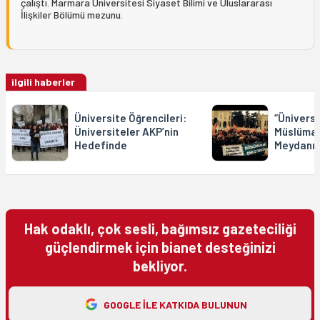
çalıştı. Marmara Üniversitesi Siyaset Bilimi ve Uluslararası
İlişkiler Bölümü mezunu.
ilgili haberler
Üniversite Öğrencileri:
“Üniversi
Üniversiteler AKP’nin
Müslüman
Hedefinde
Meydanı’
Hak odaklı, çok sesli, bağımsız gazeteciliği
güçlendirmek için bianet desteğinizi
bekliyor.
GOOGLE ILE KATKIDA BULUNUN