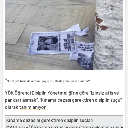
*
"Edebiyat karın duyurmaz, çay içirir. Okula polisi sokan kimdir?"
YÖK Öğrenci Disiplin Yönetmeliği’ne göre “izinsiz
afiş
ve
pankart asmak”, “kınama cezası gerektiren disiplin suçu”
olarak
tanımlanıyor
.
Kınama cezasını gerektiren disiplin suçları
MADDE 5 - (1) Kınama cezasını gerektiren eylemler şunlardı