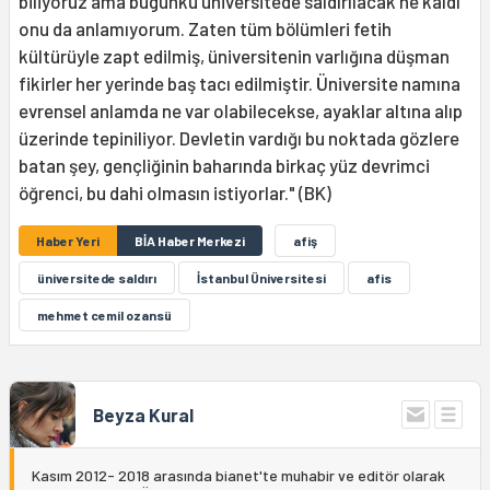
biliyoruz ama bugünkü üniversitede saldırılacak ne kaldı
onu da anlamıyorum. Zaten tüm bölümleri fetih
kültürüyle zapt edilmiş, üniversitenin varlığına düşman
fikirler her yerinde baş tacı edilmiştir. Üniversite namına
evrensel anlamda ne var olabilecekse, ayaklar altına alıp
üzerinde tepiniliyor. Devletin vardığı bu noktada gözlere
batan şey, gençliğinin baharında birkaç yüz devrimci
öğrenci, bu dahi olmasın istiyorlar." (BK)
Haber Yeri
BİA Haber Merkezi
afiş
üniversitede saldırı
İstanbul Üniversitesi
afis
mehmet cemil ozansü
Beyza Kural
Kasım 2012- 2018 arasında bianet'te muhabir ve editör olarak