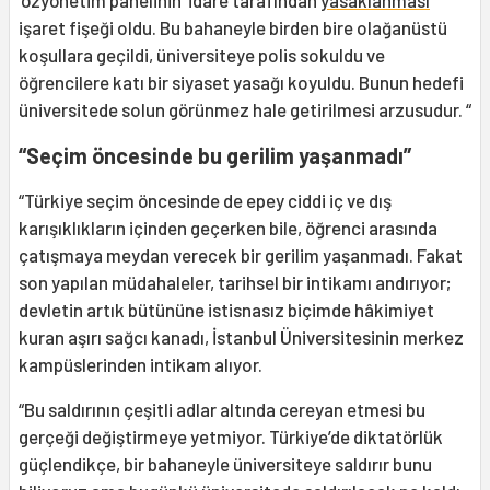
‘özyönetim panelinin’ idare tarafından
yasaklanması
işaret fişeği oldu. Bu bahaneyle birden bire olağanüstü
koşullara geçildi, üniversiteye polis sokuldu ve
öğrencilere katı bir siyaset yasağı koyuldu. Bunun hedefi
üniversitede solun görünmez hale getirilmesi arzusudur. “
“Seçim öncesinde bu gerilim yaşanmadı”
“Türkiye seçim öncesinde de epey ciddi iç ve dış
karışıklıkların içinden geçerken bile, öğrenci arasında
çatışmaya meydan verecek bir gerilim yaşanmadı. Fakat
son yapılan müdahaleler, tarihsel bir intikamı andırıyor;
devletin artık bütününe istisnasız biçimde hâkimiyet
kuran aşırı sağcı kanadı, İstanbul Üniversitesinin merkez
kampüslerinden intikam alıyor.
“Bu saldırının çeşitli adlar altında cereyan etmesi bu
gerçeği değiştirmeye yetmiyor. Türkiye’de diktatörlük
güçlendikçe, bir bahaneyle üniversiteye saldırır bunu