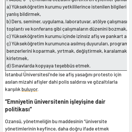
a) Yükseköğretim kurumu yetkililerince istenilen bilgileri e
yanlış bildirmek,
b) Ders, seminer, uygulama, laboratuvar, atölye çalışması, b
toplantı ve konferans gibi çalışmaların düzenini bozmak,
c) Yükseköğretim kurumu içinde izinsiz afiş ve pankart as
ç) Yükseköğretim kurumunca asılmış duyuruları, program 
benzerlerini koparmak, yırtmak, değiştirmek, karalamak v
kirletmek,
d) Sınavlarda kopyaya teşebbüs etmek.
İstanbul Üniversitesi’nde ise afiş yasağını protesto için
asılan mizahi afişler dahi polis saldırısı ve gözaltılarla
karşılık
buluyor
.
“Emniyetin üniversitenin işleyişine dair
politikası”
Ozansü, yönetmeliğin bu maddesinin “üniversite
yönetimlerinin keyfince, daha doğru ifade etmek