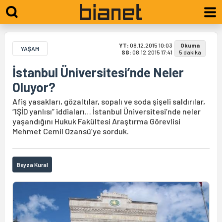
YT:
08.12.2015 10:03
Okuma
YAŞAM
SG:
08.12.2015 17:41
5 dakika
İstanbul Üniversitesi’nde Neler
Oluyor?
Afiş yasakları, gözaltılar, sopalı ve soda şişeli saldırılar,
“IŞİD yanlısı” iddiaları… İstanbul Üniversitesi’nde neler
yaşandığını Hukuk Fakültesi Araştırma Görevlisi
Mehmet Cemil Ozansü’ye sorduk.
Beyza Kural