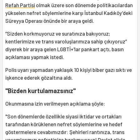
Refah Partisi
olmak üzere son dönemde politikacılardan
yükselen nefret söylemlerine karşı İstanbul Kadıköy’deki
Süreyya Operası önünde bir araya geldi.
“Sizden korkmuyoruz ve suratınıza bakıyoruz;
kentlerimize ve trans varoluşlarımıza sahip çıkıyoruz”
diyerek bir araya gelen LGBTİ+'lar pankart açtı, basın
açıklaması yapmak istedi.
Polis uyarı yapmadan yaklaşık 10 kişiyi biber gazı sıktı ve
işkence ederek gözaltına aldı.
"Bizden kurtulamazsınız"
Okunmasına izin verilmeyen açıklama şöyle:
"Son dönemlerde özellikle siyasi iktidar ve ortakları
tarafından körüklenen nefret söylemlerine ve hedef
göstermelere cevabımızdır: Şehirleri rantınıza, trans
yaşamlarımızı nefretinize bırakmıyoruz! Devlet eliyle