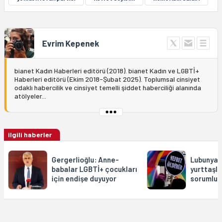
Evrim Kepenek
bianet Kadın Haberleri editörü (2018). bianet Kadın ve LGBTİ+
Haberleri editörü (Ekim 2018-Şubat 2025). Toplumsal cinsiyet
odaklı habercilik ve cinsiyet temelli şiddet haberciliği alanında
atölyeler...
ilgili haberler
Gergerlioğlu: Anne-
Lubunyala
babalar LGBTİ+ çocukları
yurttaşlı
için endişe duyuyor
sorumlulu