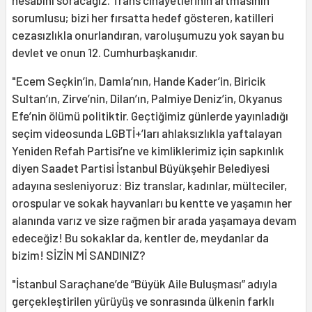
hesabını soracağız. Trans cinayetlerinin artmasının
sorumlusu; bizi her fırsatta hedef gösteren, katilleri
cezasızlıkla onurlandıran, varoluşumuzu yok sayan bu
devlet ve onun 12. Cumhurbaşkanıdır.
"Ecem Seçkin’in, Damla’nın, Hande Kader’in, Biricik
Sultan’ın, Zirve’nin, Dilan’ın, Palmiye Deniz’in, Okyanus
Efe’nin ölümü politiktir. Geçtiğimiz günlerde yayınladığı
seçim videosunda LGBTİ+’ları ahlaksızlıkla yaftalayan
Yeniden Refah Partisi’ne ve kimliklerimiz için sapkınlık
diyen Saadet Partisi İstanbul Büyükşehir Belediyesi
adayına sesleniyoruz: Biz translar, kadınlar, mülteciler,
orospular ve sokak hayvanları bu kentte ve yaşamın her
alanında varız ve size rağmen bir arada yaşamaya devam
edeceğiz! Bu sokaklar da, kentler de, meydanlar da
bizim! SİZİN Mİ SANDINIZ?
"İstanbul Saraçhane’de “Büyük Aile Buluşması” adıyla
gerçekleştirilen yürüyüş ve sonrasında ülkenin farklı