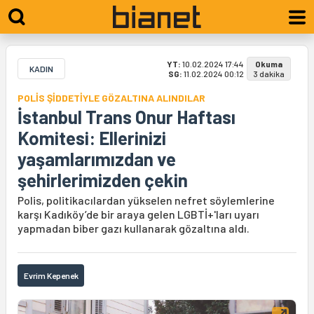
YT:
10.02.2024 17:44
Okuma
KADIN
SG:
11.02.2024 00:12
3 dakika
POLİS ŞİDDETİYLE GÖZALTINA ALINDILAR
İstanbul Trans Onur Haftası
Komitesi: Ellerinizi
yaşamlarımızdan ve
şehirlerimizden çekin
Polis, politikacılardan yükselen nefret söylemlerine
karşı Kadıköy’de bir araya gelen LGBTİ+'ları uyarı
yapmadan biber gazı kullanarak gözaltına aldı.
Evrim Kepenek