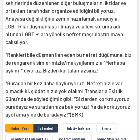
şehirlerinde düzenlenen diğer buluşmaların, iktidar ve
ortakları tarafından organize edildiğini biliyoruz.
Anayasa değişikliğine zemin hazırlamak amacıyla
LGBTİ+’lar düşmanlaştırılmaya ve aileyi koruma adı
altında LGBTİ+’lara yönelik nefret meşrulaştırılmaya
çalışılıyor.
"Renkleri bile düşman ilan eden bu nefret düğümüne, biz
de rengarenk simlerimizle/makyajlarımızla "Merhaba
aşkım!" diyoruz. Bizden kurtulamazsınız!
"Buradan bir kez daha haykırıyoruz: Nefretinizle var
olmadık ki, şiddetinizle yok olalım! Translarla Eşitlik
Günü’nde de söylediğimiz gibi: “Sizlerden korkmuyoruz,
buradayız ve suratlarınıza bakıyoruz! Ya da korkuyoruz
ayol ama yine de buradayız!"(EMK)
Haber Yeri
İstanbul
lgbti+ hakları
trans
yeniden refah partisi
nefret söylemi
homofibik saldırı