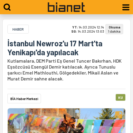
YT:
14.03.2024 12:14
Okuma
HABER
SG:
14.03.2024 13:03
1 dakika
İstanbul Newroz'u 17 Mart'ta
Yenikapı'da yapılacak
Kutlamalara, DEM Parti Eş Genel Tuncer Bakırhan, HDK
Eşsözcüsü Esengül Demir katılacak. Ayrıca Tunuslu
şarkıcı Emel Mathlouthi, Gölgedekiler, Mikail Aslan ve
Murat Demir sahne alacak.
KU
BİA Haber Merkezi