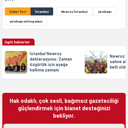
Haber Yeri
İstanbul
Newroz İstanbul
yenikapı
yenikapı miting alanı
ilgili haberler
İstanbul Newroz
Newroz p
deklarasyonu: Zaman
sahne al
özgürlük için ayağa
belli oldu
kalkma zamanı
Hak odaklı, çok sesli, bağımsız gazeteciliği
güçlendirmek için bianet desteğinizi
bekliyor.