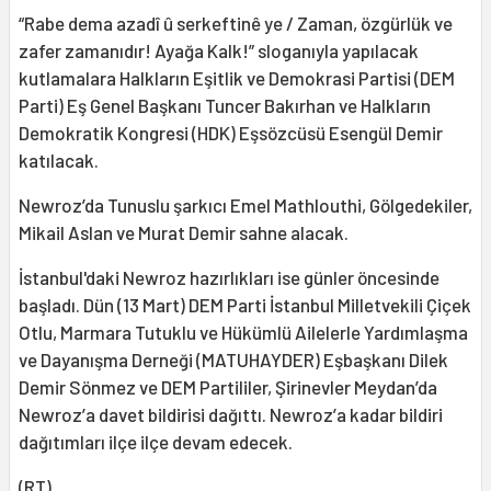
“Rabe dema azadî û serkeftinê ye / Zaman, özgürlük ve
zafer zamanıdır! Ayağa Kalk!” sloganıyla yapılacak
kutlamalara Halkların Eşitlik ve Demokrasi Partisi (DEM
Parti) Eş Genel Başkanı Tuncer Bakırhan ve Halkların
Demokratik Kongresi (HDK) Eşsözcüsü Esengül Demir
katılacak.
Newroz’da Tunuslu şarkıcı Emel Mathlouthi, Gölgedekiler,
Mikail Aslan ve Murat Demir sahne alacak.
İstanbul'daki Newroz hazırlıkları ise günler öncesinde
başladı. Dün (13 Mart) DEM Parti İstanbul Milletvekili Çiçek
Otlu, Marmara Tutuklu ve Hükümlü Ailelerle Yardımlaşma
ve Dayanışma Derneği (MATUHAYDER) Eşbaşkanı Dilek
Demir Sönmez ve DEM Partililer, Şirinevler Meydan’da
Newroz’a davet bildirisi dağıttı. Newroz’a kadar bildiri
dağıtımları ilçe ilçe devam edecek.
(RT)