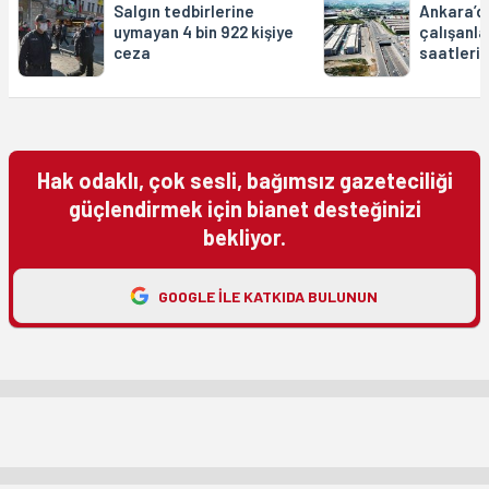
Salgın tedbirlerine
Ankara’d
uymayan 4 bin 922 kişiye
çalışanla
ceza
saatleri
Hak odaklı, çok sesli, bağımsız gazeteciliği
güçlendirmek için bianet desteğinizi
bekliyor.
GOOGLE ILE KATKIDA BULUNUN