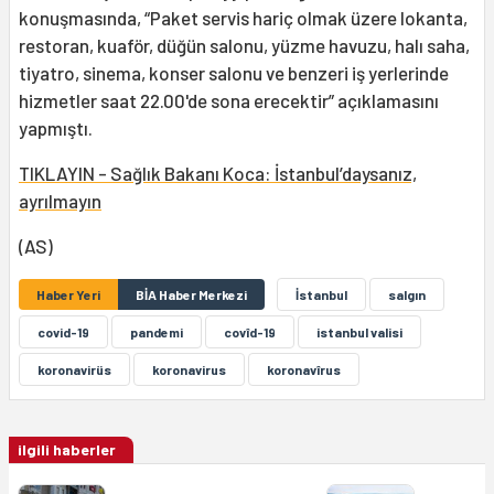
konuşmasında, “Paket servis hariç olmak üzere lokanta,
restoran, kuaför, düğün salonu, yüzme havuzu, halı saha,
tiyatro, sinema, konser salonu ve benzeri iş yerlerinde
hizmetler saat 22.00'de sona erecektir” açıklamasını
yapmıştı.
TIKLAYIN - Sağlık Bakanı Koca: İstanbul’daysanız,
ayrılmayın
(AS)
Haber Yeri
BİA Haber Merkezi
İstanbul
salgın
covid-19
pandemi
covîd-19
istanbul valisi
koronavirüs
koronavirus
koronavîrus
ilgili haberler