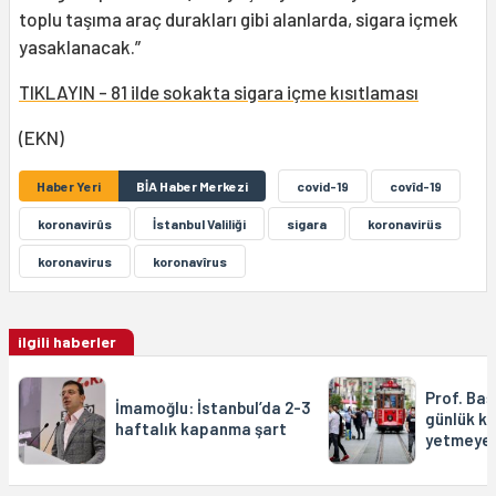
toplu taşıma araç durakları gibi alanlarda, sigara içmek
yasaklanacak.”
TIKLAYIN - 81 ilde sokakta sigara içme kısıtlaması
(EKN)
Haber Yeri
BİA Haber Merkezi
covid-19
covîd-19
koronavirûs
İstanbul Valiliği
sigara
koronavirüs
koronavirus
koronavîrus
ilgili haberler
Prof. Baş
İmamoğlu: İstanbul’da 2-3
günlük k
haftalık kapanma şart
yetmeyec