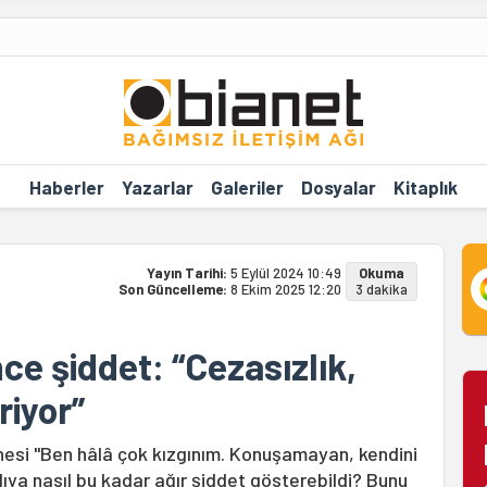
Haberler
Yazarlar
Galeriler
Dosyalar
Kitaplık
Yayın Tarihi:
5 Eylül 2024 10:49
Okuma
Son Güncelleme:
8 Ekim 2025 12:20
3 dakika
ce şiddet: “Cezasızlık,
riyor”
nnesi "Ben hâlâ çok kızgınım. Konuşamayan, kendini
ya nasıl bu kadar ağır şiddet gösterebildi? Bunu