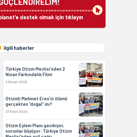
GÜÇLENDİRELİM!
bianet'e destek olmak için tıklayın
ilgili haberler
Türkiye Otizm Meclisi’nden 2
Nisan Farkındalık Filmi
2 Nisan 2025
Otizmli Mehmet Eres’in ölümü
gerçekten “doğal” mı?
27 Ekim 2024
Otizm Eylem Planı gecikiyor,
sorunlar büyüyor: Türkiye Otizm
Meclisi'nden acil çağrı