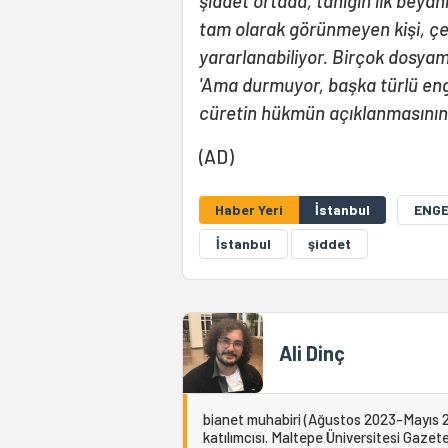
şiddet ortada, tanığın ilk beyan
tam olarak görünmeyen kişi, çe
yararlanabiliyor. Birçok dosyamı
'Ama durmuyor, başka türlü eng
cüretin hükmün açıklanmasının ge
(AD)
Haber Yeri
İstanbul
ENGE
İstanbul
şiddet
Ali Dinç
bianet muhabiri (Ağustos 2023-Mayıs 2
katılımcısı. Maltepe Üniversitesi Gazetec