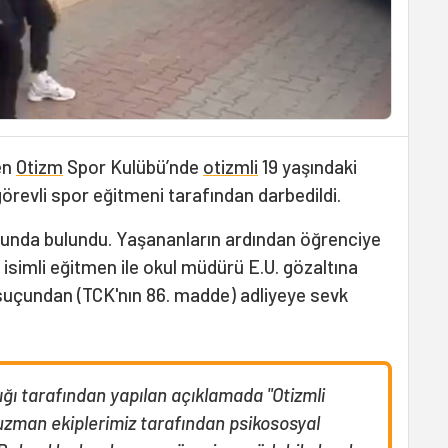
en
Otizm
Spor Kulübü’nde
otizmli
19 yaşındaki
örevli spor eğitmeni tarafından darbedildi.
usunda bulundu. Yaşananların ardından öğrenciye
 isimli eğitmen ile okul müdürü E.U. gözaltına
a suçundan (TCK'nın 86. madde) adliyeye sevk
ığı tarafından yapılan açıklamada "Otizmli
 uzman ekiplerimiz tarafından psikososyal