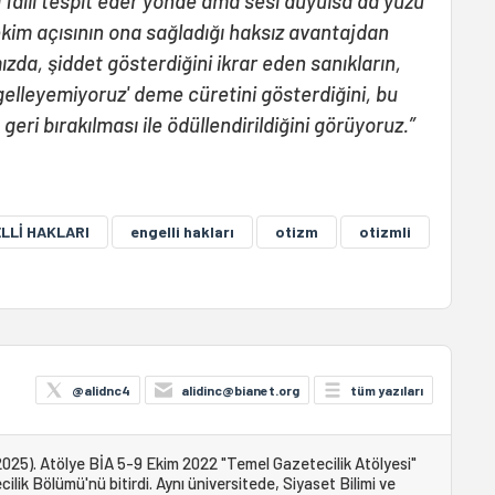
ı faili tespit eder yönde ama sesi duyulsa da yüzü
kim açısının ona sağladığı haksız avantajdan
zda, şiddet gösterdiğini ikrar eden sanıkların,
elleyemiyoruz' deme cüretini gösterdiğini, bu
ri bırakılması ile ödüllendirildiğini görüyoruz.”
LLİ HAKLARI
engelli hakları
otizm
otizmli
@alidnc4
alidinc@bianet.org
tüm yazıları
025). Atölye BİA 5-9 Ekim 2022 "Temel Gazetecilik Atölyesi"
ilik Bölümü'nü bitirdi. Aynı üniversitede, Siyaset Bilimi ve