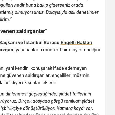
oşulları nedir buna bakıp giderseniz orada
etlemiş olmuyorsunuz. Dolayısıyla asıl denetimler
irim.”
venen saldırganlar”
Başkanı ve İstanbul Barosu
Engelli Hakları
Yazgan
, yaşananların münferit bir olay olmadığını
an, yani kendini konuşarak ifade edemeyen
ine güvenen saldırganlar, engellileri müzmin
lar” diyerek şunları ekledi:
inlenmesi güçleştiğinde, şiddet faillerinin
görüyoruz. Birçok dosyada görgü tanıkları şiddet
ve işbirlikçiye dönüştürülüyor. Kamera kaydı var,