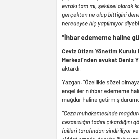
evrakı tam mı, şekilsel olarak k
gerçekten ne olup bittiğini den
neredeyse hiç yapılmıyor diyebil
“İhbar edememe haline gü
Ceviz Otizm Yönetim Kurulu 
Merkezi’nden avukat Deniz 
aktardı.
Yazgan, “Özellikle sözel olmay
engellilerin ihbar edememe hal
mağdur haline getirmiş durumda
“Ceza muhakemesinde mağdurun d
cezasızlığın tadını çıkardığını 
failleri tarafından sindiriliyor 