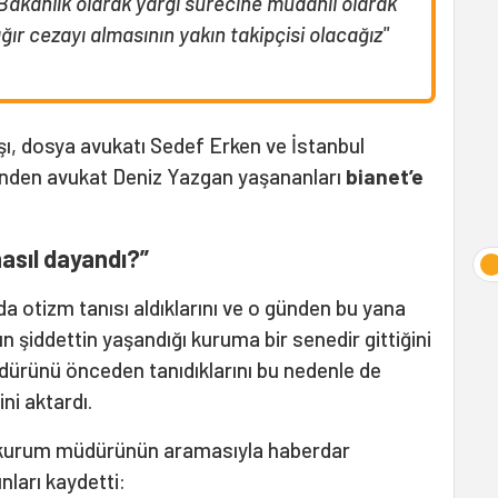
 Bakanlık olarak yargı sürecine müdahil olarak
ır cezayı almasının yakın takipçisi olacağız"
şı, dosya avukatı Sedef Erken ve İstanbul
nden avukat Deniz Yazgan yaşananları
bianet’e
asıl dayandı?”
da otizm tanısı aldıklarını ve o günden bu yana
’nın şiddettin yaşandığı kuruma bir senedir gittiğini
ürünü önceden tanıdıklarını bu nedenle de
ni aktardı.
n kurum müdürünün aramasıyla haberdar
nları kaydetti: