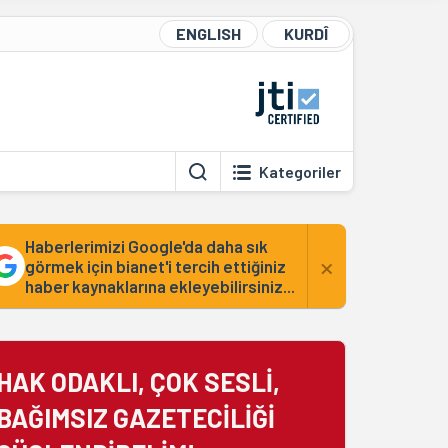
ENGLISH
KURDÎ
Kategoriler
Haberlerimizi Google'da daha sık
×
görmek için bianet'i tercih ettiğiniz
haber kaynaklarına ekleyebilirsiniz...
HAK ODAKLI, ÇOK SESLİ,
BAĞIMSIZ GAZETECİLİĞİ