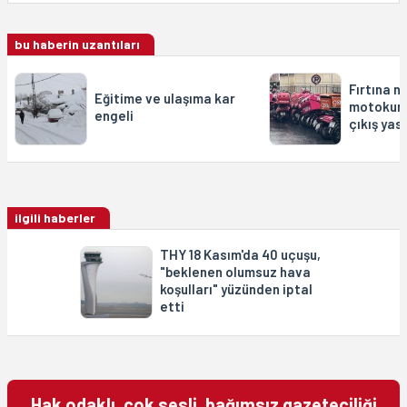
bu haberin uzantıları
Fırtına n
Eğitime ve ulaşıma kar
motokury
engeli
çıkış yas
ilgili haberler
THY 18 Kasım'da 40 uçuşu,
"beklenen olumsuz hava
koşulları" yüzünden iptal
etti
Hak odaklı, çok sesli, bağımsız gazeteciliği