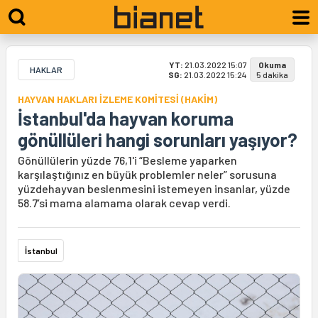
YT:
21.03.2022 15:07
Okuma
HAKLAR
SG:
21.03.2022 15:24
5 dakika
HAYVAN HAKLARI İZLEME KOMİTESİ (HAKİM)
İstanbul'da hayvan koruma
gönüllüleri hangi sorunları yaşıyor?
Gönüllülerin yüzde 76,1'i “Besleme yaparken
karşılaştığınız en büyük problemler neler” sorusuna
yüzdehayvan beslenmesini istemeyen insanlar, yüzde
58.7’si mama alamama olarak cevap verdi.
İstanbul