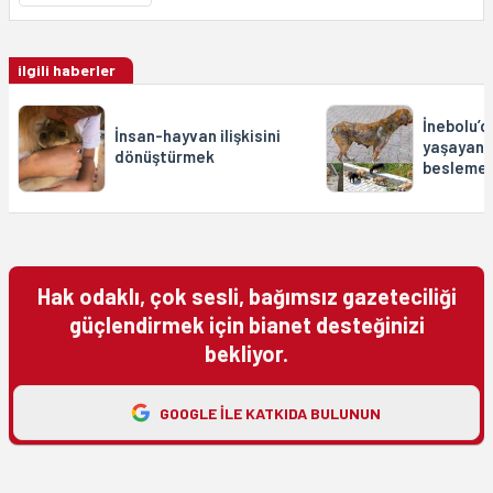
ilgili haberler
İnebolu’
İnsan-hayvan ilişkisini
yaşayan 
dönüştürmek
beslemek
Hak odaklı, çok sesli, bağımsız gazeteciliği
güçlendirmek için bianet desteğinizi
bekliyor.
GOOGLE ILE KATKIDA BULUNUN