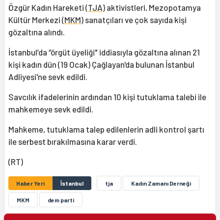
Özgür Kadın Hareketi (
TJA
) aktivistleri, Mezopotamya
Kültür Merkezi (
MKM
) sanatçıları ve çok sayıda kişi
gözaltına alındı.
İstanbul’da “örgüt üyeliği" iddiasıyla gözaltına alınan 21
kişi kadın dün (19 Ocak) Çağlayan'da bulunan İstanbul
Adliyesi'ne sevk edildi.
Savcılık ifadelerinin ardından 10 kişi tutuklama talebi ile
mahkemeye sevk edildi.
Mahkeme, tutuklama talep edilenlerin adli kontrol şartı
ile serbest bırakılmasına karar verdi.
(RT)
Haber Yeri
İstanbul
tja
Kadın Zamanı Derneği
MKM
dem parti