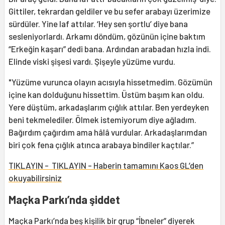
Gittiler, tekrardan geldiler ve bu sefer arabayı üzerimize
sürdüler. Yine laf attılar. ‘Hey sen şortlu’ diye bana
sesleniyorlardı. Arkamı döndüm, gözünün içine baktım
“Erkeğin kaşarı” dedi bana. Ardından arabadan hızla indi.
Elinde viski şişesi vardı. Şişeyle yüzüme vurdu.
"Yüzüme vurunca olayın acısıyla hissetmedim. Gözümün
içine kan dolduğunu hissettim. Üstüm başım kan oldu.
Yere düştüm, arkadaşlarım çığlık attılar. Ben yerdeyken
beni tekmelediler. Ölmek istemiyorum diye ağladım.
Bağırdım çağırdım ama hâlâ vurdular. Arkadaşlarımdan
biri çok fena çığlık atınca arabaya bindiler kaçtılar.”
TIKLAYIN - TIKLAYIN - Haberin tamamını Kaos GL’den
okuyabilirsiniz
Maçka Parkı’nda şiddet
Maçka Parkı’nda beş kişilik bir grup “İbneler” diyerek