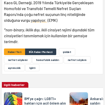
Kaos GL Derneği, 2019 Yılında Türkiye’de Gerçekleşen
Homofobi ve Transfobi Temelli Nefret Suçları
Raporu’nda çoğu nefret suçunun linç niteliğinde
olduğuna vurgu
yapılıyor.
(EMK)
*non-binary, ikilik dışı, ikili cinsiyet rejimi dışındaki tüm
cinsiyetleri tanımlamak için kullanılan bir şemsiye
terimdir.
Haber Yeri
BİA Haber Merkezi
şiddet
nefret söylemi
homofobik saldırı
nefret söylem
ayrımcılık
lgbti
ilgili haberler
BM’ye çağrı: LGBTI+
Ankara’d
hakları için acil önlem alın
saldırı