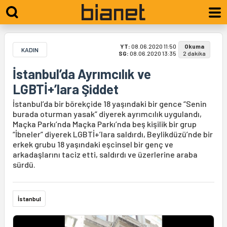
YT:
08.06.2020 11:50
Okuma
KADIN
SG:
08.06.2020 13:35
2 dakika
İstanbul’da Ayrımcılık ve
LGBTİ+’lara Şiddet
İstanbul’da bir börekçide 18 yaşındaki bir gence “Senin
burada oturman yasak” diyerek ayrımcılık uygulandı,
Maçka Parkı’nda Maçka Parkı’nda beş kişilik bir grup
“İbneler” diyerek LGBTİ+’lara saldırdı, Beylikdüzü’nde bir
erkek grubu 18 yaşındaki eşcinsel bir genç ve
arkadaşlarını taciz etti, saldırdı ve üzerlerine araba
sürdü.
İstanbul