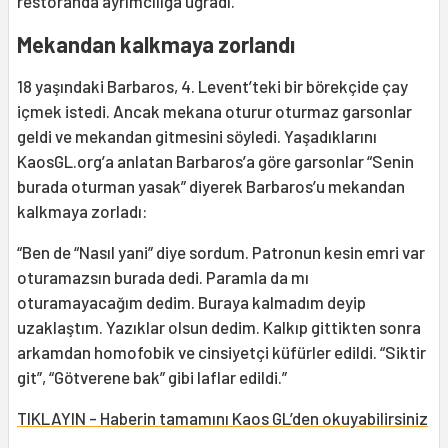
restoranda ayrımcılığa uğradı.
Mekandan kalkmaya zorlandı
18 yaşındaki Barbaros, 4. Levent’teki bir börekçide çay
içmek istedi. Ancak mekana oturur oturmaz garsonlar
geldi ve mekandan gitmesini söyledi. Yaşadıklarını
KaosGL.org’a anlatan Barbaros’a göre garsonlar “Senin
burada oturman yasak” diyerek Barbaros’u mekandan
kalkmaya zorladı:
“Ben de “Nasıl yani” diye sordum. Patronun kesin emri var
oturamazsın burada dedi. Paramla da mı
oturamayacağım dedim. Buraya kalmadım deyip
uzaklaştım. Yazıklar olsun dedim. Kalkıp gittikten sonra
arkamdan homofobik ve cinsiyetçi küfürler edildi. “Siktir
git”, “Götverene bak” gibi laflar edildi.”
TIKLAYIN - Haberin tamamını Kaos GL’den okuyabilirsiniz