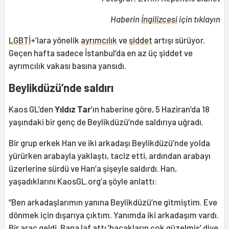
Haberin
İngilizcesi
için tıklayın
LGBTİ
+’lara yönelik
ayrımcılık
ve
şiddet
artışı sürüyor.
Geçen hafta sadece İstanbul’da en az üç şiddet ve
ayrımcılık vakası basına yansıdı.
Beylikdüzü’nde saldırı
Kaos GL’den
Yıldız Tar
’ın haberine göre, 5 Haziran’da 18
yaşındaki bir genç de Beylikdüzü’nde saldırıya uğradı.
Bir grup erkek Han ve iki arkadaşı Beylikdüzü’nde yolda
yürürken arabayla yaklaştı, taciz etti, ardından arabayı
üzerlerine sürdü ve Han’a şişeyle saldırdı. Han,
yaşadıklarını KaosGL.org’a şöyle anlattı:
“Ben arkadaşlarımın yanına Beylikdüzü’ne gitmiştim. Eve
dönmek için dışarıya çıktım. Yanımda iki arkadaşım vardı.
Bir araç geldi. Bana laf attı ‘bacakların çok güzelmiş’ diye.