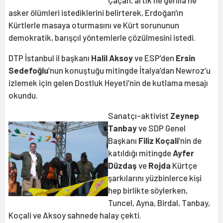
Çaçan, artık ne gerilla ne
asker ölümleri istediklerini belirterek, Erdoğan'ın
Kürtlerle masaya oturmasını ve Kürt sorununun
demokratik, barışçıl yöntemlerle çözülmesini istedi.
DTP İstanbul il başkanı
Halil Aksoy
ve ESP’den
Ersin
Sedefoğlu
’nun konuştuğu mitingde İtalya’dan Newroz’u
izlemek için gelen Dostluk Heyeti’nin de kutlama mesajı
okundu.
Sanatçı-aktivist
Zeynep
Tanbay
ve SDP Genel
Başkanı
Filiz Koçali
’nin de
katıldığı mitingde
Ayfer
Düzdaş
ve
Rojda
Kürtçe
şarkılarını yüzbinlerce kişi
hep birlikte söylerken,
Tuncel, Ayna, Birdal, Tanbay,
Koçali ve Aksoy sahnede halay çekti.