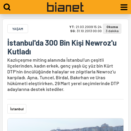
YT:
21.03.2009 15:24
Okuma
YAŞAM
SG:
31.10.2013 00:00
3 dakika
İstanbul'da 300 Bin Kişi Newroz'u
Kutladı
Kazlıçeşme miting alanında İstanbul'un çeşitli
ilçelerinden, kadın erkek, genç yaşlı üç yüz bin Kürt
DTP'nin öncülüğünde halaylar ve zılgıtlarla Newroz'u
karşıladı. Ayna, Tuncel, Birdal, Bakırhan ve Uras
hükümeti eleştirirken, 29 Mart yerel seçimlerinde DTP
adaylarına destek istediler.
İstanbul