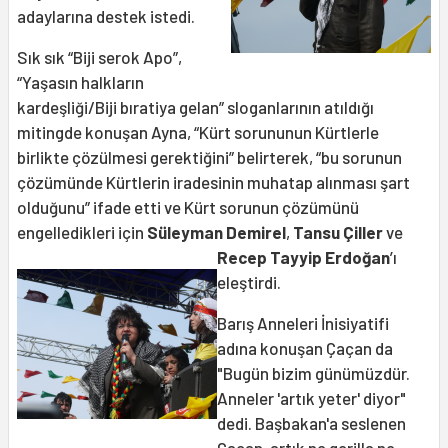
adaylarına destek istedi.
Sık sık “Biji serok Apo”,
“Yaşasın halkların
kardeşliği/Biji bıratiya gelan” sloganlarının atıldığı
mitingde konuşan Ayna, “Kürt sorununun Kürtlerle
birlikte çözülmesi gerektiğini” belirterek, “bu sorunun
çözümünde Kürtlerin iradesinin muhatap alınması şart
olduğunu” ifade etti ve Kürt sorunun çözümünü
engelledikleri için
Süleyman Demirel
,
Tansu
Çiller
ve
Recep Tayyip Erdoğan
’ı
eleştirdi.
Barış Anneleri İnisiyatifi
adına konuşan Çaçan da
"Bugün bizim günümüzdür.
Anneler 'artık yeter' diyor"
dedi. Başbakan'a seslenen