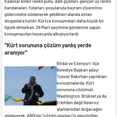
Kadınlar binbir renkli pullu, dallı giysileri, gençler üç renkli
bandanaları, fularları, poşularıyla bayram ziyaretine
gidercesine süslenerek geldikleri alanda atılan
sloganlara katılır, Kürtçe konuşmaları daha büyük bir
ilgiyle dinlerken, 29 Mart seçimine gönderme yapan
konuşmacıları heyecanla alkışlıyorlardı.
"Kürt sorununa çözüm yanlış yerde
aranıyor"
Birdal ve Esenyurt ilçe
Belediye Başkan adayı
Tuncer Bakırhan yaptıkları
konuşmalarda, Kürt
sorununa çözümün
Washington, Brüksel ya da
Erbil'den değil Newroz
alanlarından doğacağını
söyleyerek, ABD'nin "çözüm planları"nı eleştirdiler.