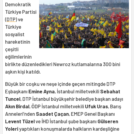
Demokratik
Türkiye Partisi
(
DTP
) ve
Türkiye
sosyalist
hareketinin
çeşitli
eğilimlerinin
birlikte düzenledikleri Newroz kutlamalarına 300 bini
aşkın kişi katıldı.
Büyük bir coşku ve neşe içinde geçen mitingde DTP
Eşbaşkanı
Emine Ayna
, İstanbul milletvekili
Sebahat
Tuncel
, DTP İstanbul büyükşehir belediye başkan adayı
Akın Birdal
, ÖDP İstanbul milletvekili
Ufuk Uras
, Barış
Anneleri’nden
Saadet Çaçan
, EMEP Genel Başkanı
Levent Tüzel
ve İHD İstanbul şube başkanı
Gülseren
Yoleri
yaptıkları konuşmalarda halkların kardeşliğine