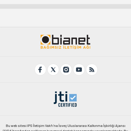
Bu web sitesi IPS İletişim Vakfı'na İsveç Uluslararası Kalkınma İşbirliği Ajansı
(SIDA) tarafından sağlanan kurumsal destek kapsamında yayınlanmaktadır. Bu