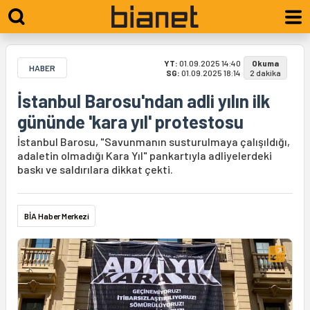
YT:
01.09.2025 14:40
Okuma
HABER
SG:
01.09.2025 18:14
2 dakika
İstanbul Barosu'ndan adli yılın ilk
gününde 'kara yıl' protestosu
İstanbul Barosu, "Savunmanın susturulmaya çalışıldığı,
adaletin olmadığı Kara Yıl" pankartıyla adliyelerdeki
baskı ve saldırılara dikkat çekti.
BİA Haber Merkezi