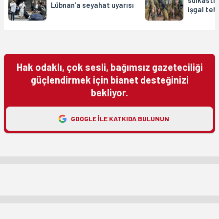
suikastle
Lübnan’a seyahat uyarısı
işgal teh
Hak odaklı, çok sesli, bağımsız gazeteciliği
güçlendirmek için bianet desteğinizi
bekliyor.
GOOGLE ILE KATKIDA BULUNUN