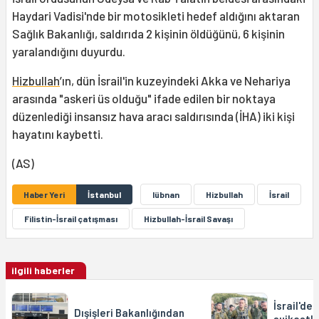
Haydari Vadisi'nde bir motosikleti hedef aldığını aktaran
Sağlık Bakanlığı, saldırıda 2 kişinin öldüğünü, 6 kişinin
yaralandığını duyurdu.
Hizbullah
’ın, dün İsrail'in kuzeyindeki Akka ve Nehariya
arasında "askeri üs olduğu" ifade edilen bir noktaya
düzenlediği insansız hava aracı saldırısında (İHA) iki kişi
hayatını kaybetti.
(AS)
Haber Yeri
İstanbul
lübnan
Hizbullah
İsrail
Filistin-İsrail çatışması
Hizbullah-İsrail Savaşı
ilgili haberler
İsrail'de
Dışişleri Bakanlığından