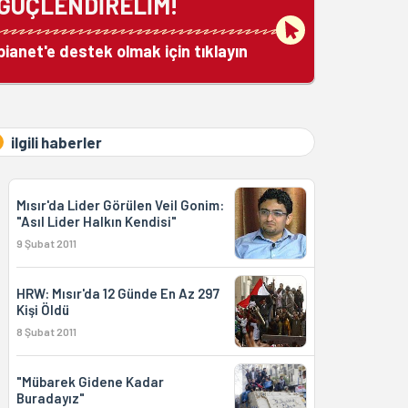
GÜÇLENDİRELİM!
bianet'e destek olmak için tıklayın
ilgili haberler
Mısır'da Lider Görülen Veil Gonim:
"Asıl Lider Halkın Kendisi"
9 Şubat 2011
HRW: Mısır'da 12 Günde En Az 297
Kişi Öldü
8 Şubat 2011
"Mübarek Gidene Kadar
Buradayız"