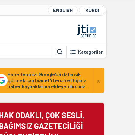
ENGLISH
KURDÎ
Kategoriler
Haberlerimizi Google'da daha sık
×
görmek için bianet'i tercih ettiğiniz
haber kaynaklarına ekleyebilirsiniz...
HAK ODAKLI, ÇOK SESLİ,
BAĞIMSIZ GAZETECİLİĞİ