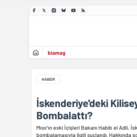
biamag
HABER
İskenderiye'deki Kilisey
Bombalattı?
Mısır'ın eski İçişleri Bakanı Habib el Adli,
bombalamasıyla ilgili suçlandı. Hakkında sor