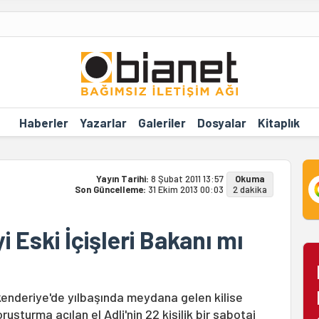
Haberler
Yazarlar
Galeriler
Dosyalar
Kitaplık
Yayın Tarihi:
8 Şubat 2011 13:57
Okuma
Son Güncelleme:
31 Ekim 2013 00:03
2 dakika
i Eski İçişleri Bakanı mı
 İskenderiye'de yılbaşında meydana gelen kilise
uşturma açılan el Adli'nin 22 kişilik bir sabotaj