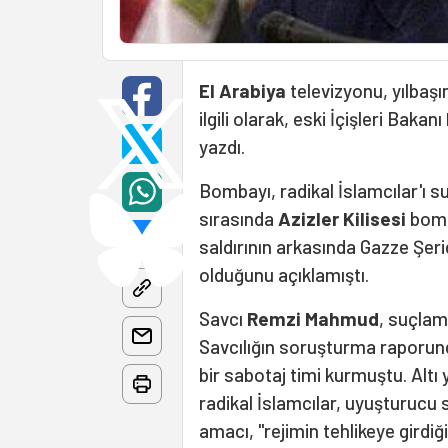
El Arabiya
televizyonu, yılbaşı
ilgili olarak, eski İçişleri Bakanı
yazdı.
Bombayı, radikal İslamcılar'ı su
sırasında
Azizler Kilisesi
bomba
saldırının arkasında Gazze Şer
olduğunu açıklamıştı.
Savcı
Remzi Mahmud
, suçlam
Savcılığın soruşturma raporunda
bir sabotaj timi kurmuştu. Altı
radikal İslamcılar, uyuşturucu s
amacı, "rejimin tehlikeye girdiği