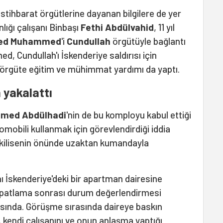
stihbarat örgütlerine dayanan bilgilere de yer
nlığı çalışanı Binbaşı
Fethi Abdülvahid
, 11 yıl
ed Muhammed
'i
Cundullah
örgütüyle bağlantı
d, Cundullah'ı İskenderiye saldırısı için
rgüte eğitim ve mühimmat yardımı da yaptı.
 yakalattı
med Abdülhadi
'nin de bu komployu kabul ettiği
otomobili kullanmak için görevlendirdiği iddia
il kilisenin önünde uzaktan kumandayla
nı İskenderiye'deki bir apartman dairesine
e patlama sonrası durum değerlendirmesi
arasında. Görüşme sırasında daireye baskın
 kendi çalışanını ve onun anlaşma yaptığı