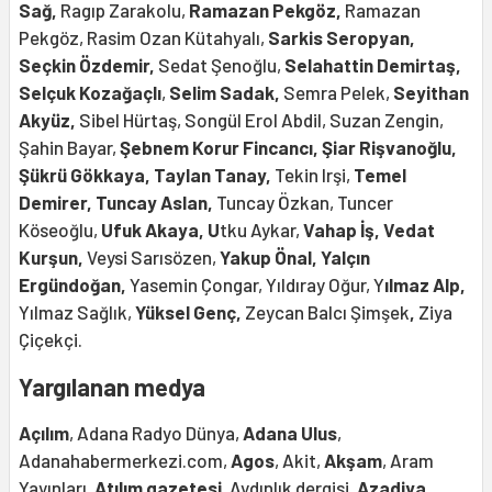
Sağ,
Ragıp Zarakolu,
Ramazan Pekgöz,
Ramazan
Pekgöz, Rasim Ozan Kütahyalı,
Sarkis Seropyan,
Seçkin Özdemir,
Sedat Şenoğlu,
Selahattin Demirtaş,
Selçuk Kozağaçlı
,
Selim Sadak,
Semra Pelek,
Seyithan
Akyüz,
Sibel Hürtaş, Songül Erol Abdil, Suzan Zengin,
Şahin Bayar,
Şebnem Korur Fincancı, Şiar Rişvanoğlu,
Şükrü Gökkaya, Taylan Tanay,
Tekin Irşi,
Temel
Demirer, Tuncay Aslan,
Tuncay Özkan, Tuncer
Köseoğlu,
Ufuk Akaya, U
tku Aykar,
Vahap İş, Vedat
Kurşun,
Veysi Sarısözen,
Yakup Önal,
Yalçın
Ergündoğan,
Yasemin Çongar, Yıldıray Oğur, Y
ılmaz Alp,
Yılmaz Sağlık,
Y
üksel Genç,
Zeycan Balcı Şimşek
,
Ziya
Çiçekçi.
Yargılanan medya
Açılım
, Adana Radyo Dünya,
Adana Ulus
,
Adanahabermerkezi.com,
Agos
, Akit,
Akşam
, Aram
Yayınları,
Atılım gazetesi
, Aydınlık dergisi,
Azadiya