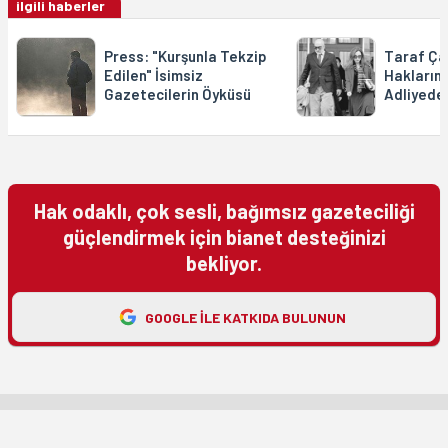
ilgili haberler
Press: "Kurşunla Tekzip
Taraf Çal
Edilen" İsimsiz
Hakların
Gazetecilerin Öyküsü
Adliyede
Hak odaklı, çok sesli, bağımsız gazeteciliği
güçlendirmek için bianet desteğinizi
bekliyor.
GOOGLE ILE KATKIDA BULUNUN