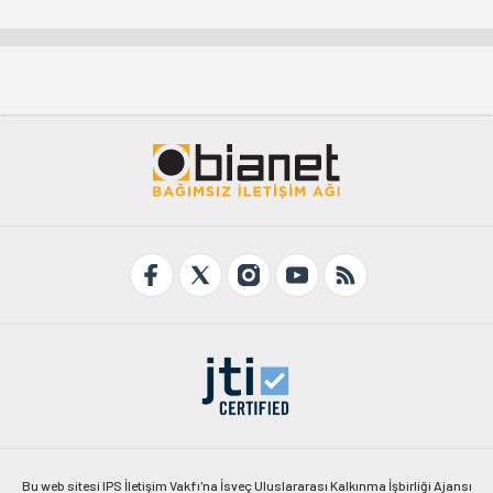
Bu web sitesi IPS İletişim Vakfı'na İsveç Uluslararası Kalkınma İşbirliği Ajansı