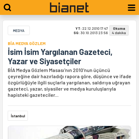
YT:
22.12.2010 17:47
Okuma
MEDYA
SG:
30.10.2013 23:56
4 dakika
BİA MEDYA GÖZLEM
İsim İsim Yargılanan Gazeteci,
Yazar ve Siyasetçiler
BİA Medya Gözlem Masası'nın 2010'nun üçüncü
çeyreğine dair hazırladığı rapora göre, düşünce ve ifade
özgürlüğüyle ilgili suçlarla yargılanan, saldırıya uğrayan
gazeteci, yazar, siyasiler ve medya kuruluşlarıyla
hapisteki gazeteciler...
İstanbul