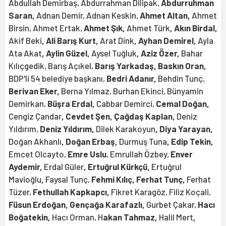
Abdullah Demirbaş, Abdurrahman Dilipak,
Abdurruhman
Saran,
Adnan Demir, Adnan Keskin,
Ahmet Altan,
Ahmet
Birsin, Ahmet Ertak,
Ahmet Şık
,
Ahmet Türk
, Akın Birdal,
Akif Beki
, Ali Barış Kurt,
Arat Dink
, Ayhan Demirel,
Ayla
Ata Akat
, Aylin Güzel,
Aysel Tuğluk
, Aziz Özer,
Bahar
Kılıçgedik, Barış Açıkel,
Barış Yarkadaş, Baskın Oran,
BDP'li 54 belediye başkanı,
Bedri Adanır,
Behdin Tunç,
Berivan Eker,
Berna Yılmaz, Burhan Ekinci, Bünyamin
Demirkan,
Büşra Erdal,
Cabbar Demirci,
Cemal Doğan,
Cengiz Çandar
, Cevdet Şen, Çağdaş Kaplan,
Deniz
Yıldırım,
Deniz Yıldırım,
Dilek Karakoyun
, Diya Yarayan,
Doğan Akhanlı
, Doğan Erbaş,
Durmuş Tuna
, Edip Tekin,
Emcet Olcayto,
Emre Uslu
, Emrullah Özbey,
Enver
Aydemir,
Erdal Güler
, Ertuğrul Kürkçü,
Ertuğrul
Mavioğlu
,
Faysal Tunç,
Fehmi Kılıç, Ferhat Tunç,
Ferhat
Tüzer,
Fethullah Kapkapcı,
Fikret Karagöz, Filiz Koçali,
Füsun Erdoğan,
Gençağa Karafazlı,
Gurbet Çakar,
Hacı
Boğatekin,
Hacı Orman, H
akan Tahmaz,
Halil Mert
,