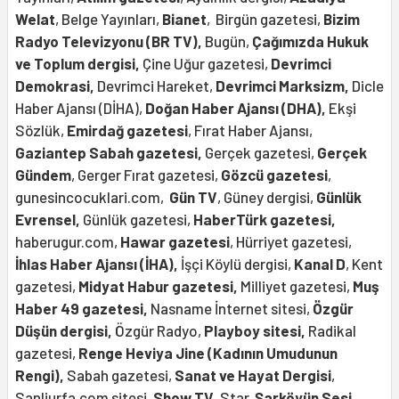
Welat
, Belge Yayınları,
Bianet
, Birgün gazetesi,
Bizim
Radyo Televizyonu (BR TV),
Bugün,
Çağımızda Hukuk
ve Toplum dergisi,
Çine Uğur gazetesi,
Devrimci
Demokrasi,
Devrimci Hareket,
Devrimci Marksizm,
Dicle
Haber Ajansı (DİHA),
Doğan Haber Ajansı (DHA),
Ekşi
Sözlük,
Emirdağ gazetesi
, Fırat Haber Ajansı,
Gaziantep Sabah gazetesi,
Gerçek gazetesi,
Gerçek
Gündem
, Gerger Fırat gazetesi,
Gözcü gazetesi
,
gunesincocuklari.com,
Gün TV
, Güney dergisi,
Günlük
Evrensel,
Günlük gazetesi,
HaberTürk gazetesi,
haberugur.com,
Hawar gazetesi
, Hürriyet gazetesi,
İhlas Haber Ajansı (İHA),
İşçi Köylü dergisi,
Kanal D
, Kent
gazetesi,
Midyat Habur gazetesi,
Milliyet gazetesi,
Muş
Haber 49 gazetesi,
Nasname İnternet sitesi,
Özgür
Düşün dergisi,
Özgür Radyo,
Playboy sitesi,
Radikal
gazetesi,
Renge Heviya Jine (Kadının Umudunun
Rengi),
Sabah gazetesi,
Sanat ve Hayat Dergisi
,
Sanliurfa.com sitesi,
Show TV
, Star,
Şarköyün Sesi
,