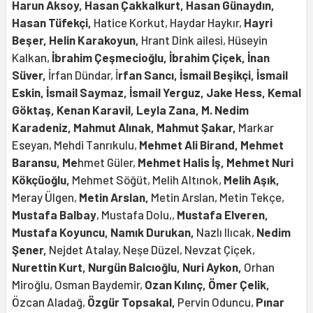
Harun Aksoy, Hasan Çakkalkurt, Hasan Günaydın,
Hasan Tüfekçi,
Hatice Korkut, Haydar Haykır,
Hayri
Beşer,
Helin Karakoyun,
Hrant Dink ailesi, Hüseyin
Kalkan,
İbrahim Çeşmecioğlu, İbrahim Çiçek, İnan
Süver,
İrfan Dündar, İ
rfan Sancı, İsmail Beşikçi, İsmail
Eskin, İsmail Saymaz, İsmail Yerguz, Jake Hess, Kemal
Göktaş, Kenan Karavil, Leyla Zana, M. Nedim
Karadeniz,
Mahmut Alınak, Mahmut Şakar,
Markar
Eseyan, Mehdi Tanrıkulu,
Mehmet Ali Birand,
Mehmet
Baransu, Me
hmet Güler,
Mehmet Halis İş, Mehmet Nuri
Kökçüoğlu,
Mehmet Söğüt, Melih Altınok,
Melih Aşık,
Meray Ülgen,
Metin Arslan,
Metin Arslan, Metin Tekçe,
Mustafa Balbay
, Mustafa Dolu,,
Mustafa Elveren,
Mustafa Koyuncu, Namık Durukan,
Nazlı Ilıcak,
Nedim
Şener,
Nejdet Atalay, Neşe Düzel, Nevzat Çiçek,
Nurettin Kurt, Nurgün Balcıoğlu,
Nuri Aykon,
Orhan
Miroğlu, Osman Baydemir,
Ozan Kılınç, Ömer Çelik,
Özcan Aladağ,
Özgür Topsakal,
Pervin Oduncu,
Pınar