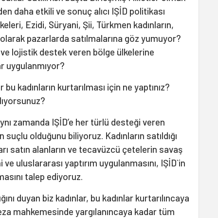
 daha etkili ve sonuç alıcı IŞİD politikası
leri, Ezidi, Süryani, Şii, Türkmen kadınların,
le olarak pazarlarda satılmalarına göz yumuyor?
ve lojistik destek veren bölge ülkelerine
lar uygulanmıyor?
bu kadınların kurtarılması için ne yaptınız?
lıyorsunuz?
 aynı zamanda IŞİD’e her türlü desteği veren
rın suçlu olduğunu biliyoruz. Kadınların satıldığı
ları satın alanların ve tecavüzcü çetelerin savaş
 ve uluslararası yaptırım uygulanmasını, IŞİD`in
masını talep ediyoruz.
ığını duyan biz kadınlar, bu kadınlar kurtarılıncaya
ceza mahkemesinde yargılanıncaya kadar tüm