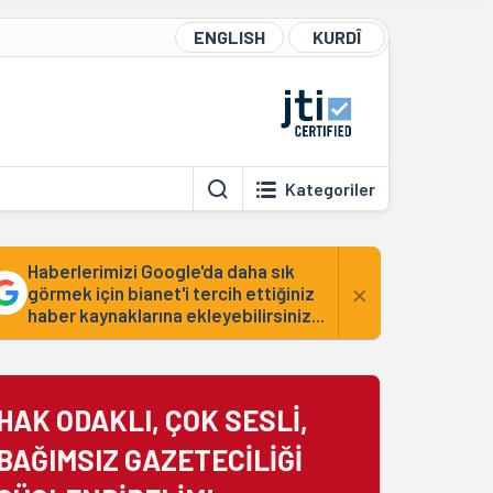
ENGLISH
KURDÎ
Kategoriler
Haberlerimizi Google'da daha sık
×
görmek için bianet'i tercih ettiğiniz
haber kaynaklarına ekleyebilirsiniz...
HAK ODAKLI, ÇOK SESLİ,
BAĞIMSIZ GAZETECİLİĞİ