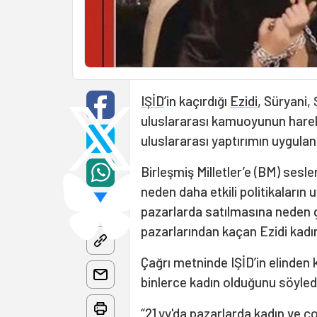
IŞİD
’in kaçırdığı
Ezidi
, Süryani,
uluslararası kamuoyunun harek
uluslararası yaptırımın uygulan
Birleşmiş Milletler’e (BM) sesle
neden daha etkili politikaların 
pazarlarda satılmasına neden 
pazarlarından kaçan Ezidi kadın
Çağrı metninde IŞİD’in elinden 
binlerce kadın olduğunu söylediği
“21.yy'da pazarlarda kadın ve ço