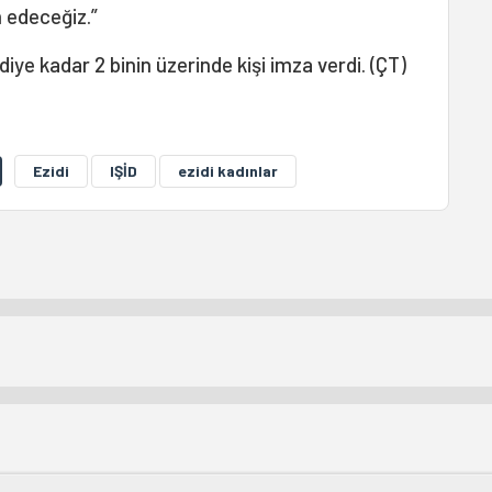
m edeceğiz.”
e kadar 2 binin üzerinde kişi imza verdi. (ÇT)
Ezidi
IŞİD
ezidi kadınlar