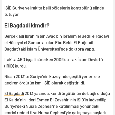
IŞİD Suriye ve Irak’ta belli bölgelerin kontrolünü elinde
tutuyor.
El Bagdadi kimdir?
Gerçek adı İbrahim bin Avad bin İbrahim el Bedri el Radavi
el Hüseyni el Samarrai olan Ebu Bekir El Bağdadi
Bağdat’taki İslam Üniversitesi’nde doktora yaptı.
Irak’ta ABD işgali sürerken 2006’da Irak İslam Devleti’ni
(IRİD) kurdu.
Nisan 2013’te Suriye’nin kuzeyinde çeşitli yerleri ele
geçiren örgütün ismi IŞİD olarak değiştirildi.
El Bagdadi
2013 yazında, kendi örgütünün de bağlı olduğu
El Kaide’nin lideri Eymen El Zevahiri’nin IŞİD’in lağvedilip
Suriye’deki Nusra Cephesi’ne katılınması yönündeki
emrini reddetti ve Nursa Cephesi’yle çatışmaya başladı.