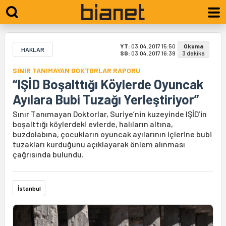
YT:
03.04.2017 15:50
Okuma
HAKLAR
SG:
03.04.2017 16:39
3 dakika
SINIR TANIMAYAN DOKTORLAR RAPORU
“IŞİD Boşalttığı Köylerde Oyuncak
Ayılara Bubi Tuzağı Yerleştiriyor”
Sınır Tanımayan Doktorlar, Suriye’nin kuzeyinde IŞİD’in
boşalttığı köylerdeki evlerde, halıların altına,
buzdolabına, çocukların oyuncak ayılarının içlerine bubi
tuzakları kurduğunu açıklayarak önlem alınması
çağrısında bulundu.
İstanbul