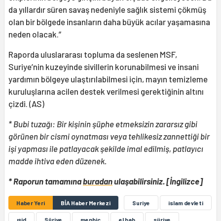
da yıllardır süren savaş nedeniyle sağlık sistemi çökmüş
olan bir bölgede insanların daha büyük acılar yaşamasına
neden olacak.”
Raporda uluslararası topluma da seslenen MSF,
Suriye’nin kuzeyinde sivillerin korunabilmesi ve insani
yardımın bölgeye ulaştırılabilmesi için, mayın temizleme
kuruluşlarına acilen destek verilmesi gerektiğinin altını
çizdi. (AS)
* Bubi tuzağı: Bir kişinin şüphe etmeksizin zararsız gibi
görünen bir cismi oynatması veya tehlikesiz zannettiği bir
işi yapması ile patlayacak şekilde imal edilmiş, patlayıcı
madde ihtiva eden düzenek.
* Raporun tamamına
buradan
ulaşabilirsiniz. [İngilizce]
Haber Yeri
BİA Haber Merkezi
Suriye
islam devleti
ışid
Sûriye
menbic
el bab
süriye