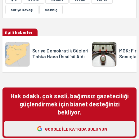
suriye savaşı
menbiç
ilgili haberler
Suriye Demokratik Güçleri
MGK: Fıra
Tabka Hava Üssü'nü Aldı
Sonuçland
Hak odaklı, çok sesli, bağımsız gazeteciliği
güçlendirmek için bianet desteğinizi
bekliyor.
GOOGLE ILE KATKIDA BULUNUN