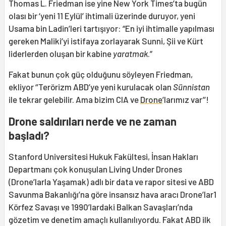
Thomas L. Friedman ise yine New York Times’ta bugün
olası bir ‘yeni 11 Eylül’ ihtimali üzerinde duruyor, yeni
Usama bin Ladin’leri tartışıyor: “En iyi ihtimalle yapılması
gereken Maliki’yi istifaya zorlayarak Sunni, Şii ve Kürt
liderlerden oluşan bir kabine
yaratmak
.”
Fakat bunun çok güç olduğunu söyleyen Friedman,
ekliyor ‘’Terörizm ABD’ye yeni kurulacak olan
Sünnistan
ile tekrar gelebilir. Ama bizim CIA ve
Drone
’larımız var’’!
Drone saldırıları nerde ve ne zaman
başladı?
Stanford Universitesi Hukuk Fakültesi, İnsan Hakları
Departmanı çok konuşulan Living Under Drones
(Drone’larla Yaşamak) adlı bir data ve rapor sitesi ve ABD
Savunma Bakanlığı’na göre insansız hava aracı Drone’lar1
Körfez Savaşı ve 1990’lardaki Balkan Savaşları’nda
gözetim ve denetim amaçlı kullanılıyordu. Fakat ABD ilk