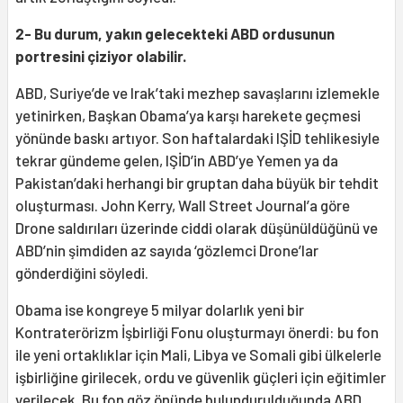
2- Bu durum, yakın gelecekteki ABD ordusunun
portresini çiziyor olabilir.
ABD, Suriye’de ve Irak’taki mezhep savaşlarını izlemekle
yetinirken, Başkan Obama’ya karşı harekete geçmesi
yönünde baskı artıyor. Son haftalardaki IŞİD tehlikesiyle
tekrar gündeme gelen, IŞİD’in ABD’ye Yemen ya da
Pakistan’daki herhangi bir gruptan daha büyük bir tehdit
oluşturması. John Kerry, Wall Street Journal’a göre
Drone saldırıları üzerinde ciddi olarak düşünüldüğünü ve
ABD’nin şimdiden az sayıda ‘gözlemci Drone’lar
gönderdiğini söyledi.
Obama ise kongreye 5 milyar dolarlık yeni bir
Kontraterörizm İşbirliği Fonu oluşturmayı önerdi: bu fon
ile yeni ortaklıklar için Mali, Libya ve Somali gibi ülkelerle
işbirliğine girilecek, ordu ve güvenlik güçleri için eğitimler
verilecek. Bu fon göz önünde bulundurulduğunda ABD