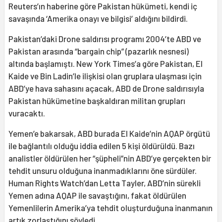
Reuters’ın haberine göre Pakistan hükümeti, kendi iç
savaşında ‘Amerika onayı ve bilgisi’ aldığını bildirdi.
Pakistan’daki Drone saldırısı programı 2004’te ABD ve
Pakistan arasında “bargain chip” (pazarlık nesnesi)
altında başlamıştı. New York Times’a göre Pakistan, El
Kaide ve Bin Ladin’le ilişkisi olan gruplara ulaşması için
ABD’ye hava sahasını açacak, ABD de Drone saldırısıyla
Pakistan hükümetine başkaldıran militan grupları
vuracaktı.
Yemen’e bakarsak, ABD burada El Kaide’nin AQAP örgütü
ile bağlantılı olduğu iddia edilen 5 kişi öldürüldü. Bazı
analistler öldürülen her “şüpheli”nin ABD’ye gerçekten bir
tehdit unsuru olduğuna inanmadıklarını öne sürdüler.
Human Rights Watch’dan Letta Tayler, ABD’nin sürekli
Yemen adına AQAP ile savaştığını, fakat öldürülen
Yemenlilerin Amerika’ya tehdit oluşturduğuna inanmanın
artık zorlaştığını söyledi.