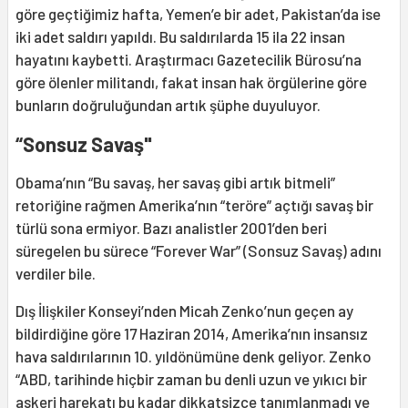
göre geçtiğimiz hafta, Yemen’e bir adet, Pakistan’da ise
iki adet saldırı yapıldı. Bu saldırılarda 15 ila 22 insan
hayatını kaybetti. Araştırmacı Gazetecilik Bürosu’na
göre ölenler militandı, fakat insan hak örgülerine göre
bunların doğruluğundan artık şüphe duyuluyor.
“Sonsuz Savaş"
Obama’nın “Bu savaş, her savaş gibi artık bitmeli”
retoriğine rağmen Amerika’nın “teröre” açtığı savaş bir
türlü sona ermiyor. Bazı analistler 2001’den beri
süregelen bu sürece “Forever War” (Sonsuz Savaş) adını
verdiler bile.
Dış İlişkiler Konseyi’nden Micah Zenko’nun geçen ay
bildirdiğine göre 17 Haziran 2014, Amerika’nın insansız
hava saldırılarının 10. yıldönümüne denk geliyor. Zenko
“ABD, tarihinde hiçbir zaman bu denli uzun ve yıkıcı bir
askeri harekatı bu kadar dikkatsizce tanımlanmadı ve