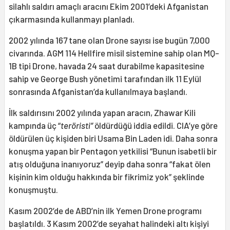
silahlı saldırı amaçlı aracını Ekim 2001’deki Afganistan
çıkarmasında kullanmayı planladı.
2002 yılında 167 tane olan Drone sayısı ise bugün 7,000
civarında. AGM 114 Hellfire misil sistemine sahip olan MQ-
1B tipi Drone, havada 24 saat durabilme kapasitesine
sahip ve George Bush yönetimi tarafından ilk 11 Eylül
sonrasında Afganistan’da kullanılmaya başlandı.
İlk saldırısını 2002 yılında yapan aracın, Zhawar Kili
kampında üç “
teröristi”
öldürdüğü iddia edildi. CIA’ye göre
öldürülen üç kişiden biri Usama Bin Laden idi. Daha sonra
konuşma yapan bir Pentagon yetkilisi “Bunun isabetli bir
atış olduğuna inanıyoruz” deyip daha sonra “fakat ölen
kişinin kim olduğu hakkında bir fikrimiz yok” şeklinde
konuşmuştu.
Kasım 2002’de de ABD’nin ilk Yemen Drone programı
başlatıldı. 3 Kasım 2002’de seyahat halindeki altı kişiyi