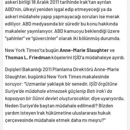
askeri birliği 18 Aralık 2011 tarihinde Irak’tan ayrılan
ABD’nin, ülkeyi yeniden işgal edip etmeyeceği ya da
askeri müdahele yapıp yapmayacağı soruları ise merak
ediliyor. ABD medyasında bir süredir bu konu hakkında
makaleler yayınlanıyor. ABD kamuoyu beklendiği üzere
“şahinler” ve “güvercinler” olarak iki bölünmüş durumda.
New York Times’ta bugün
Anne-Marie Slaughter
ve
Thomas L. Friedman
köşelerini IŞİD’a müdahaleye ayırdı.
Dışişleri Bakanlığı 2011 Planlama Direktörü Anne-Marie
Slaughter, bugünkü New York Times makalesinde
soruyor: “Uzmanlar yaklaşık bir senedir,
IŞİD örgütüne
Suriye’de müdahale etmezsek güçlenip Batı Irak’ı da
kapsayan bir Sünni devlet oluşturacaklar,
diye uyarıyordu.
Neden Suriye’de baştan müdahale edilmedi? Bizden
yardım isteyen Irak hükümetine uluslararası hukuk
çerçevesinde müdahale etmek daha mı meşru?”