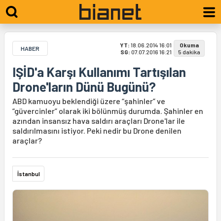
YT:
18.06.2014 16:01
Okuma
HABER
SG:
07.07.2016 16:21
5 dakika
IŞİD'a Karşı Kullanımı Tartışılan
Drone'ların Dünü Bugünü?
ABD kamuoyu beklendiği üzere “şahinler” ve
“güvercinler” olarak iki bölünmüş durumda. Şahinler en
azından insansız hava saldırı araçları Drone'lar ile
saldırılmasını istiyor. Peki nedir bu Drone denilen
araçlar?
İstanbul