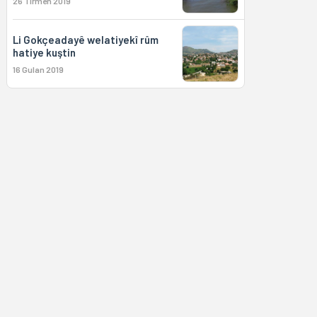
26 Tîrmeh 2019
Li Gokçeadayê welatiyekî rûm
hatiye kuştin
16 Gulan 2019