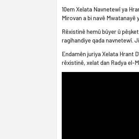
10em Xelata Navnetewî ya Hrant
Mirovan a bi navê Mwatanayê y
Rêxistinê hemû bûyer û pêşke
ragihandiye qada navnetewî. Ji b
Endamên juriya Xelata Hrant Dîn
rêxistinê, xelat dan Radya el-