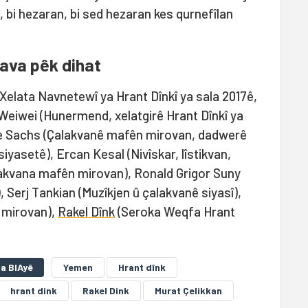
 bi hezaran, bi sed hezaran kes qurnefîlan
nava pêk dihat
Xelata Navnetewî ya Hrant Dînkî ya sala 2017ê,
Weiwei (Hunermend, xelatgirê Hrant Dînkî ya
ie Sachs (Çalakvanê mafên mirovan, dadwerê
iyasetê), Ercan Kesal (Nivîskar, lîstikvan,
lakvana mafên mirovan), Ronald Grigor Suny
 Serj Tankian (Muzîkjen û çalakvanê siyasî),
 mirovan),
Rakel Dînk
(Seroka Weqfa Hrant
a BIAyê
Yemen
Hrant dînk
hrant dink
Rakel Dink
Murat Çelikkan