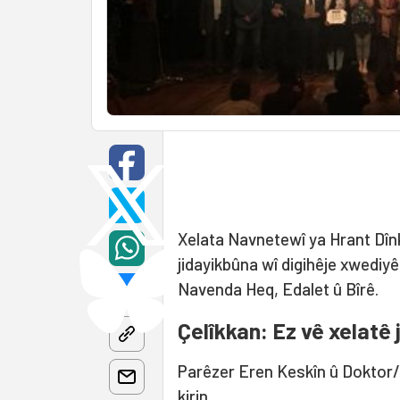
Xelata Navnetewî ya Hrant Dînkî 
jidayikbûna wî digihêje xwediyê
Navenda Heq, Edalet û Bîrê.
Çelîkkan: Ez vê xelatê 
Parêzer Eren Keskîn û Doktor/L
kirin.