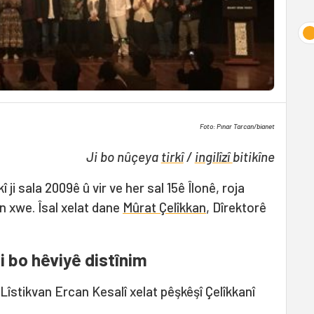
Foto: Pınar Tarcan/bianet
Ji bo nûçeya
tirkî
/
ingilîzî
bitikîne
ji sala 2009ê û vir ve her sal 15ê Îlonê, roja
n xwe. Îsal xelat dane
Mûrat Çelîkkan
, Dîrektorê
ji bo hêviyê distînim
îstikvan Ercan Kesalî xelat pêşkêşî Çelîkkanî