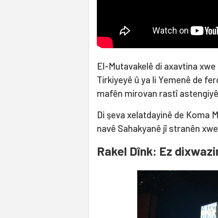
El-Mutavakelê di axavtina xwe d
Tirkiyeyê û ya li Yemenê de fer
mafên mirovan rastî astengiyê
Di şeva xelatdayinê de Koma 
navê Sahakyanê jî stranên xwe 
Rakel Dînk: Ez dixwazi