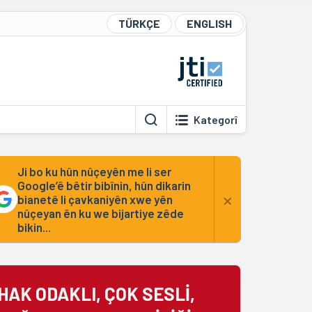
TÜRKÇE
ENGLISH
Kategorî
Ji bo ku hûn nûçeyên me li ser
Google’ê bêtir bibînin, hûn dikarin
×
bianetê li çavkaniyên xwe yên
nûçeyan ên ku we bijartiye zêde
bikin...
HAK ODAKLI, ÇOK SESLİ,