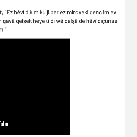
, “Ez hêvî dikim ku ji ber ez mirovekî qenc im ev
er gavê qelşek heye û di wê qelşê de hêvî diçûrise.
m.”