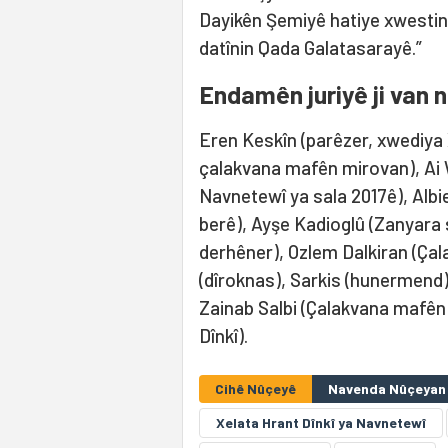
Dayikên Şemiyê hatiye xwestin,
datînin Qada Galatasarayê.”
Endamên juriyê ji van 
Eren Keskîn (parêzer, xwediya 
çalakvana mafên mirovan), Ai 
Navnetewî ya sala 2017ê), Alb
berê), Ayşe Kadioglû (Zanyara s
derhêner), Ozlem Dalkiran (Ça
(dîroknas), Sarkis (hunermend),
Zainab Salbi (Çalakvana mafên
Dînkî).
Cihê Nûçeyê
Navenda Nûçeyan 
Xelata Hrant Dînkî ya Navnetewî