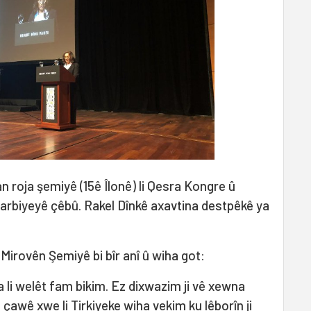
 roja şemiyê (15ê Îlonê) li Qesra Kongre û
 Harbiyeyê çêbû. Rakel Dînkê axavtina destpêkê ya
Mirovên Şemiyê bi bîr anî û wiha got:
 li welêt fam bikim. Ez dixwazim ji vê xewna
 çawê xwe li Tirkiyeke wiha vekim ku lêborîn ji