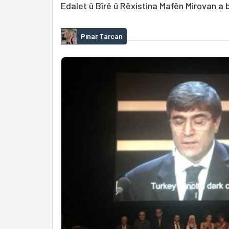
Edalet û Bîrê û Rêxistina Mafên Mirovan a
Pınar Tarcan