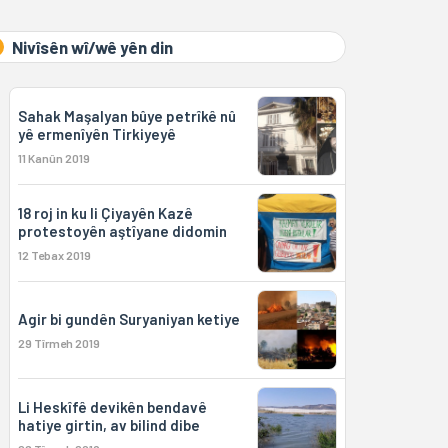
Nivîsên wî/wê yên din
Sahak Maşalyan bûye petrîkê nû
yê ermenîyên Tirkiyeyê
11 Kanûn 2019
18 roj in ku li Çiyayên Kazê
protestoyên aştîyane didomin
12 Tebax 2019
Agir bi gundên Suryaniyan ketiye
29 Tîrmeh 2019
Li Heskîfê devikên bendavê
hatiye girtin, av bilind dibe