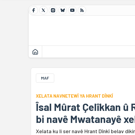
MAF
XELATA NAVNETEWÎ YA HRANT DÎNKÎ
Îsal Mûrat Çelîkkan û
bi navê Mwatanayê xe
Xelata ku li ser navê Hrant Dînkî belav dik