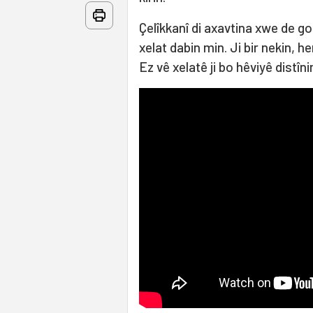
Çelîkkanî di axavtina xwe de got
xelat dabin min. Ji bir nekin, h
Ez vê xelatê ji bo hêviyê distîni