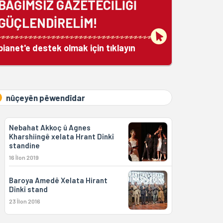
BAĞIMSIZ GAZETECİLİĞİ
GÜÇLENDİRELİM!
bianet'e destek olmak için tıklayın
nûçeyên pêwendîdar
Nebahat Akkoç û Agnes
Kharshiingê xelata Hrant Dînkî
standine
16 Îlon 2019
Baroya Amedê Xelata Hirant
Dînkî stand
23 Îlon 2016