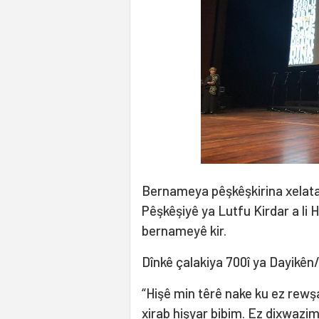
Bernameya pêşkêşkirina xelatan
Pêşkêşiyê ya Lutfu Kirdar a li
bernameyê kir.
Dînkê çalakiya 700î ya Dayikên/
“Hişê min têrê nake ku ez rewşa
xirab hişyar bibim. Ez dixwazim