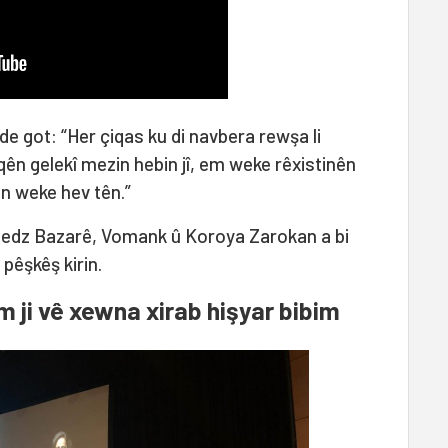
e got: “Her çiqas ku di navbera rewşa li
qên gelekî mezin hebin jî, em weke rêxistinên
n weke hev tên.”
Medz Bazarê, Vomank û Koroya Zarokan a bi
pêşkêş kirin.
m ji vê xewna xirab hişyar bibim