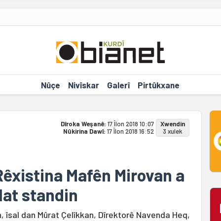
Nûçe
Nivîskar
Galerî
Pirtûkxane
Dîroka Weşanê:
17 Îlon 2018 10:07
Xwendin
Nûkirina Dawî:
17 Îlon 2018 16:52
3 xulek
 Rêxistina Mafên Mirovan a
lat standin
in, îsal dan Mûrat Çelîkkan, Dîrektorê Navenda Heq,