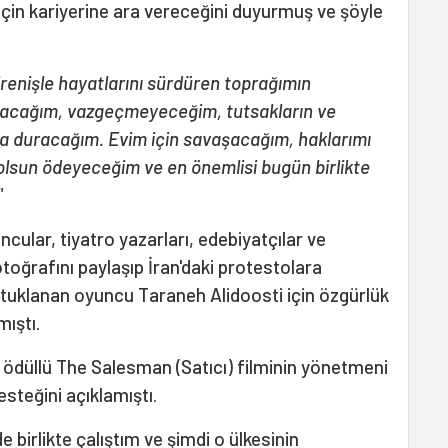
 için kariyerine ara vereceğini duyurmuş ve şöyle
direnişle hayatlarını sürdüren toprağımın
alacağım, vazgeçmeyeceğim, tutsakların ve
nda duracağım. Evim için savaşacağım, haklarımı
olsun ödeyeceğim ve en önemlisi bugün birlikte
"
cular, tiyatro yazarları, edebiyatçılar ve
toğrafını paylaşıp İran'daki protestolara
utuklanan oyuncu Taraneh Alidoosti için özgürlük
ıştı.
r ödüllü The Salesman (Satıcı) filminin yönetmeni
teğini açıklamıştı.
e birlikte çalıştım ve şimdi o ülkesinin