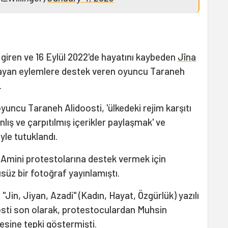
giren ve 16 Eylül 2022'de hayatını kaybeden
Jîna
layan eylemlere destek veren oyuncu Taraneh
.
yuncu Taraneh Alidoosti, 'ülkedeki rejim karşıtı
lış ve çarpıtılmış içerikler paylaşmak' ve
yle tutuklandı.
n Amini protestolarına destek vermek için
üz bir fotoğraf yayınlamıştı.
"Jin, Jiyan, Azadi" (Kadın, Hayat, Özgürlük) yazılı
oosti son olarak, protestoculardan Muhsin
mesine tepki göstermişti.