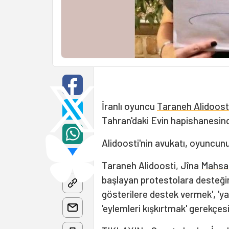
İranlı oyuncu
Taraneh Alidoost
Tahran'daki Evin hapishanesind
Alidoosti'nin avukatı, oyuncunu
Taraneh Alidoosti, Jîna
Mahsa
başlayan protestolara desteğini
gösterilere destek vermek', 'yan
'eylemleri kışkırtmak' gerekçesi