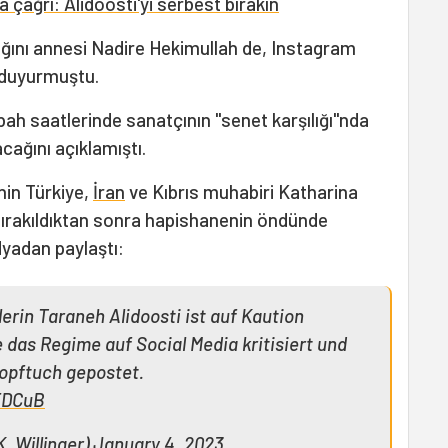
 çağrı: Alidoosti'yi serbest bırakın
cağını annesi Nadire Hekimullah de, Instagram
 duyurmuştu.
ah saatlerinde sanatçının "senet karşılığı"nda
acağını açıklamıştı.
nin Türkiye,
İran
ve Kıbrıs muhabiri Katharina
bırakıldıktan sonra hapishanenin öndünde
dyadan paylaştı:
erin Taraneh Alidoosti ist auf Kaution
 das Regime auf Social Media kritisiert und
Kopftuch gepostet.
EDCuB
K_Willinger)
January 4, 2023