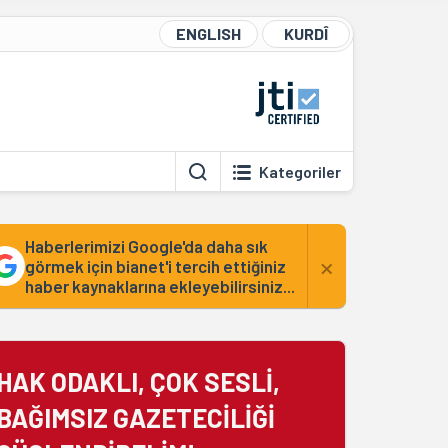
ENGLISH
KURDÎ
Kategoriler
Haberlerimizi Google'da daha sık
×
görmek için bianet'i tercih ettiğiniz
haber kaynaklarına ekleyebilirsiniz...
HAK ODAKLI, ÇOK SESLİ,
BAĞIMSIZ GAZETECİLİĞİ