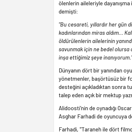
ölenlerin aileleriyle dayanışma
demişti:
"Bu cesareti, yıllardır her gün 
kadınlarından miras aldım... K
öldürülenlerin ailelerinin yanı
savunmak için ne bedel olursa 
inşa ettiğimiz şeye inanıyorum.
Dünyanın dört bir yanından oyun
yönetmenler, başörtüsüz bir fo
desteğini açıkladıktan sonra t
talep eden açık bir mektup yazm
Alidoosti'nin de oynadığı Osca
Asghar Farhadi de oyuncuya des
Farhadi, "Taraneh ile dört filmd