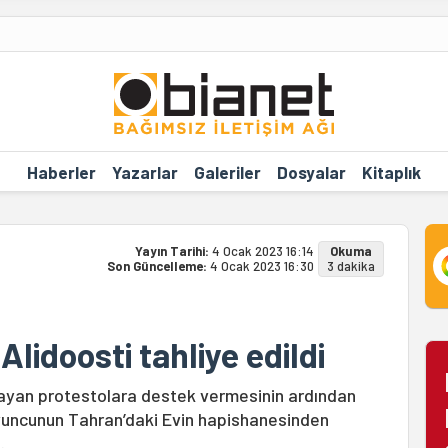
Haberler
Yazarlar
Galeriler
Dosyalar
Kitaplık
Yayın Tarihi:
4 Ocak 2023 16:14
Okuma
Son Güncelleme:
4 Ocak 2023 16:30
3 dakika
lidoosti tahliye edildi
layan protestolara destek vermesinin ardından
oyuncunun Tahran’daki Evin hapishanesinden
.