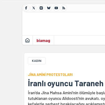
biamag
KADIN
JÎNA AMİNİ PROTESTOLARI
İranlı oyuncu Taraneh A
İran’da Jîna Mahsa Amini’nin ölümüyle baş
tutuklanan oyuncu Alidoosti'nin avukatı, 
kefaletle serbest bırakılacağını açıklamıştı