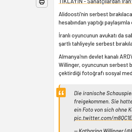
TIKLAYIN - Sanatçılardan İran'a
Alidoosti'nin serbest bırakıla
hesabından yaptığı paylaşımla
İranlı oyuncunun avukatı da sab
şartlı tahliyeyle serbest bırakıl
Almanya'nın devlet kanalı ARD'
Willinger, oyuncunun serbest 
çektirdiği fotoğrafı sosyal me
Die iranische Schauspiel
freigekommen. Sie hatte
ein Foto von sich ohne 
pic.twitter.com/m8QC1
— Katharina Willinger (@