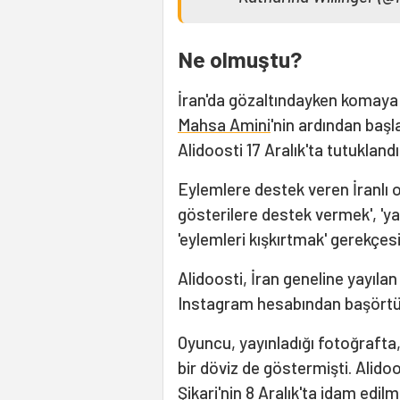
Ne olmuştu?
İran'da gözaltındayken komaya 
Mahsa Amini
'nin ardından baş
Alidoosti 17 Aralık'ta tutuklandı
Eylemlere destek veren İranlı o
gösterilere destek vermek', 'yan
'eylemleri kışkırtmak' gerekçesi
Alidoosti, İran geneline yayıla
Instagram hesabından başörtüs
Oyuncu, yayınladığı fotoğrafta, 
bir döviz de göstermişti. Alid
Şikari'nin 8 Aralık'ta idam edil