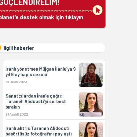
GÜÇLENDİRELİM!
bianet'e destek olmak için tıklayın
ilgili haberler
İranlı yönetmen Müjgan İlanlu’ya 9
yıl 9 ay hapis cezası
18 Ocak 2023
Sanatçılardan İran’a çağrı:
Taraneh Alidoosti’yi serbest
bırakın
21 Aralık 2022
İranlı aktris Taraneh Alidoosti
başörtüsüz fotoğrafını paylaştı