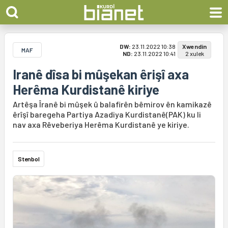
DW:
23.11.2022 10:38
Xwendin
MAF
ND:
23.11.2022 10:41
2 xulek
Iranê dîsa bi mûşekan êrişî axa
Herêma Kurdistanê kiriye
Artêşa Îranê bi mûşek û balafirên bêmirov ên kamikazê
êrîşî baregeha Partiya Azadiya Kurdistanê(PAK) ku li
nav axa Rêveberiya Herêma Kurdistanê ye kiriye.
Stenbol