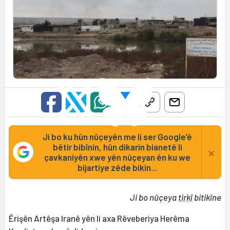
Ji bo ku hûn nûçeyên me li ser Google’ê
bêtir bibînin, hûn dikarin bianetê li
×
çavkaniyên xwe yên nûçeyan ên ku we
bijartiye zêde bikin...
Ji bo nûçeya
tirkî
bitikîne
Êrişên Artêşa Iranê yên li axa Rêveberiya Herêma