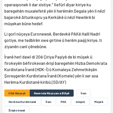
operasyonek li dar xistiye.” Xefûrî diyar kiriye ku
baregehên muxalefetê yên li herêmên Degala yên li nêzî
bajarokê Altunkopru ya Kerkûkê û nêzî Hewlêrê bi
mûşekan bûne hedef.
Li gorî nûçeya Euronewsê, Berdevkê PAKê Halîl Nadrî
gotiye, me tedbîrên xwe girtine û herêm paqij kiriye, ti
ziyanên canî çênebûne.
Îranê herî dawî di 20ê Çiriya Paşiyê de bi mûşek û
firokeyên bêfirokevan êrişî baregehên Hizba Demokrata
Kurdistana Îranê (HDK-Î) û Komaleya Zehmetkêşên
Şoreşgerên Kurdistana Îranê (Komele) yên li ser axa
Herêma Kurdistanê kiribû.(SD/AY)
Cihê Nûçeyê
Navenda Nûçeyan a BIAyê
İran
Herêma Kurdistanê
Îran
PAK
mûşek
Muşek
Êrişên Iranê