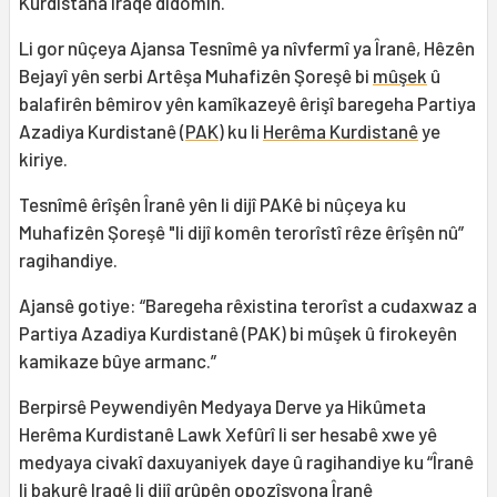
Kurdistana Iraqê didomin.
Li gor nûçeya Ajansa Tesnîmê ya nîvfermî ya Îranê, Hêzên
Bejayî yên serbi Artêşa Muhafizên Şoreşê bi
mûşek
û
balafirên bêmirov yên kamîkazeyê êrişî baregeha Partiya
Azadiya Kurdistanê (
PAK
) ku li
Herêma Kurdistanê
ye
kiriye.
Tesnîmê êrîşên Îranê yên li dijî PAKê bi nûçeya ku
Muhafizên Şoreşê "li dijî komên terorîstî rêze êrîşên nû”
ragihandiye.
Ajansê gotiye: “Baregeha rêxistina terorîst a cudaxwaz a
Partiya Azadiya Kurdistanê (PAK) bi mûşek û firokeyên
kamikaze bûye armanc.”
Berpirsê Peywendiyên Medyaya Derve ya Hikûmeta
Herêma Kurdistanê Lawk Xefûrî li ser hesabê xwe yê
medyaya civakî daxuyaniyek daye û ragihandiye ku “Îranê
li bakurê Iraqê li dijî grûpên opozîsyona Îranê