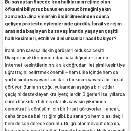
Bu savaştan
ö
ncede İran halklarının rejime olan
ö
fkesini biliyoruz bunun en somut
ö
rneğini yakın
zamanda Jina Emini
’
nin
ö
ldürülmesinden sonra
gelişen protesto eylemlerinde g
ö
rdük. İsrail ve rejim
arasında başlayan bu savaş İran
’
da yaşayan çeşitli
halk kesimleri, etnik ve dini unsunlar nasıl bakıyor?
İranlıların savaşa ilişkin görüşleri oldukça çeşitli.
Diasporadaki konumumdan bakıldığında – İran'da
internet kesintilerinin sık sık doğrudan iletişimi kesintiye
uğrattığını belirtmek önemli – hem ülke içinde hem de
yurtdışında yaşayan İranlıların bir kısmı savaşta bir fırsat
görüyor. Bunların çoğu, yukarıdan aşağıya bir iktidar
geçişini destekleyen kraliyetçilerdir. Diğerleri ise, yıllarca
süren baskıdan bıkmış olarak, savaşın yıkımında
demokratik dönüşüm için bir fırsat görüyorlar – ancak,
daha önce de belirttiğim gibi, bu senaryo hem olası değil
hem de son derece sorunlu. Bu gruplar mevcut olsa da,
İran toplumunun tümünü temsil etmiyorlar. Halkın önemli