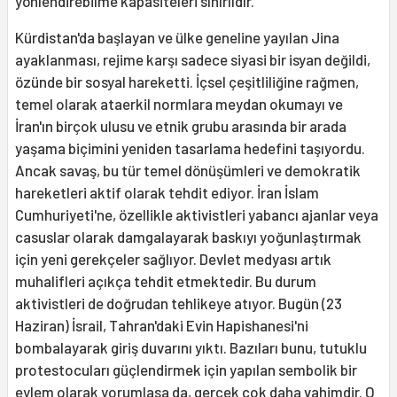
yönlendirebilme kapasiteleri sınırlıdır.
Kürdistan'da başlayan ve ülke geneline yayılan Jina
ayaklanması, rejime karşı sadece siyasi bir isyan değildi,
özünde bir sosyal hareketti. İçsel çeşitliliğine rağmen,
temel olarak ataerkil normlara meydan okumayı ve
İran'ın birçok ulusu ve etnik grubu arasında bir arada
yaşama biçimini yeniden tasarlama hedefini taşıyordu.
Ancak savaş, bu tür temel dönüşümleri ve demokratik
hareketleri aktif olarak tehdit ediyor. İran İslam
Cumhuriyeti'ne, özellikle aktivistleri yabancı ajanlar veya
casuslar olarak damgalayarak baskıyı yoğunlaştırmak
için yeni gerekçeler sağlıyor. Devlet medyası artık
muhalifleri açıkça tehdit etmektedir. Bu durum
aktivistleri de doğrudan tehlikeye atıyor. Bugün (23
Haziran) İsrail, Tahran'daki Evin Hapishanesi'ni
bombalayarak giriş duvarını yıktı. Bazıları bunu, tutuklu
protestocuları güçlendirmek için yapılan sembolik bir
eylem olarak yorumlasa da, gerçek çok daha vahimdir. O