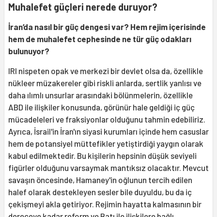
Muhalefet güçleri nerede duruyor?
İran
’
da nasıl bir güç dengesi var? Hem rejim içerisinde
hem de muhalefet cephesinde ne tür güç odakları
bulunuyor?
IRI nispeten opak ve merkezi bir devlet olsa da, özellikle
nükleer müzakereler gibi riskli anlarda, sertlik yanlısı ve
daha ılımlı unsurlar arasındaki bölünmelerin, özellikle
ABD ile ilişkiler konusunda, görünür hale geldiği iç güç
mücadeleleri ve fraksiyonlar olduğunu tahmin edebiliriz.
Ayrıca, İsrail'in İran'ın siyasi kurumları içinde hem casuslar
hem de potansiyel müttefikler yetiştirdiği yaygın olarak
kabul edilmektedir. Bu kişilerin hepsinin düşük seviyeli
figürler olduğunu varsaymak mantıksız olacaktır. Mevcut
savaşın öncesinde, Hamaney'in oğlunun tercih edilen
halef olarak destekleyen sesler bile duyuldu, bu da iç
çekişmeyi akla getiriyor. Rejimin hayatta kalmasının bir
dereceye kadar reform ve Batı ile ilişkilere bağlı