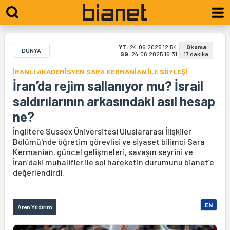
YT:
24.06.2025 12:54
Okuma
DÜNYA
SG:
24.06.2025 16:31
17 dakika
İRANLI AKADEMİSYEN SARA KERMANİAN İLE SÖYLEŞİ
İran’da rejim sallanıyor mu? İsrail
saldırılarının arkasındaki asıl hesap
ne?
İngiltere Sussex Üniversitesi Uluslararası İlişkiler
Bölümü'nde öğretim görevlisi ve siyaset bilimci Sara
Kermanian, güncel gelişmeleri, savaşın seyrini ve
İran’daki muhalifler ile sol hareketin durumunu bianet’e
değerlendirdi.
EN
Aren Yıldırım