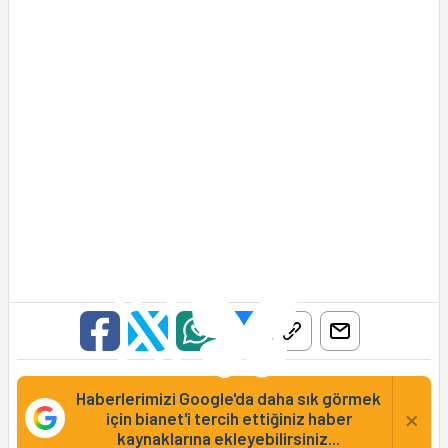
Haberlerimizi Google'da daha sık görmek
×
için bianet'i tercih ettiğiniz haber
kaynaklarına ekleyebilirsiniz...