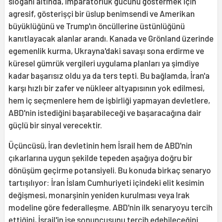
sloganı altında, imparatorluk gücünü göstermek için
agresif, gösterişçi bir üslup benimsendi ve Amerikan
büyüklüğünü ve Trump'ın öncüllerine üstünlüğünü
kanıtlayacak alanlar arandı. Kanada ve Grönland üzerinde
egemenlik kurma, Ukrayna'daki savaşı sona erdirme ve
küresel gümrük vergileri uygulama planları ya şimdiye
kadar başarısız oldu ya da ters tepti. Bu bağlamda, İran'a
karşı hızlı bir zafer ve nükleer altyapısının yok edilmesi,
hem iç seçmenlere hem de işbirliği yapmayan devletlere,
ABD'nin istediğini başarabileceği ve başaracağına dair
güçlü bir sinyal verecektir.
Üçüncüsü, İran devletinin hem İsrail hem de ABD'nin
çıkarlarına uygun şekilde tepeden aşağıya doğru bir
dönüşüm geçirme potansiyeli. Bu konuda birkaç senaryo
tartışılıyor: İran İslam Cumhuriyeti içindeki elit kesimin
değişmesi, monarşinin yeniden kurulması veya Irak
modeline göre federalleşme. ABD'nin ilk senaryoyu tercih
ettiğini, İsrail'in ise sonuncusunu tercih edebileceğini