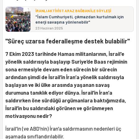
İRANLI AKTİVİST ARAZ BAĞBAN İLE SÖYLEŞİ
"İslam Cumhuriyeti, çıkmazdan kurtulmak için
enerji savaşına yönlenebilir"
23 Haziran 2025
"Süreç uzarsa federalleşme destek bulabilir"
7 Ekim 2023 tarihinde Hamas militanlarının, İsrail'e
y
ö
nelik saldırısıyla baş
lay
ıp Suriye
’
de Baas rejiminin
sona ermesiyle devam eden sürecin bir sürecin
ardından şimdi de İsrail
’
in İran
’
a y
ö
nelik saldırısıyla
başlayan ve iki ülke arasında yaşanan savaş
durumuna tanıklık ediyor dünya. İsrail
’
in İran
’
a
saldırırken
ö
ne sürdüğü argümanlara baktığımızda,
İsrail
’
in bu saldırıdaki g
ö
rünen ve g
ö
rünmeyen
motivasyonu nedir?
İsrail'in (ve ABD'nin) İran'a saldırmasının nedenleri üç
aşamada sınıflandırılabilir.