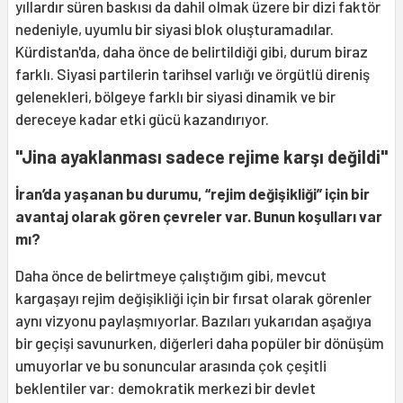
yıllardır süren baskısı da dahil olmak üzere bir dizi faktör
nedeniyle, uyumlu bir siyasi blok oluşturamadılar.
Kürdistan'da, daha önce de belirtildiği gibi, durum biraz
farklı. Siyasi partilerin tarihsel varlığı ve örgütlü direniş
gelenekleri, bölgeye farklı bir siyasi dinamik ve bir
dereceye kadar etki gücü kazandırıyor.
"Jina ayaklanması sadece rejime karşı değildi"
İran
’
da yaşanan bu durumu,
“
rejim değişikliği” için bir
avantaj olarak g
ö
ren
çevreler var. Bunun koşulları
var
m
ı
?
Daha önce de belirtmeye çalıştığım gibi, mevcut
kargaşayı rejim değişikliği için bir fırsat olarak görenler
aynı vizyonu paylaşmıyorlar. Bazıları yukarıdan aşağıya
bir geçişi savunurken, diğerleri daha popüler bir dönüşüm
umuyorlar ve bu sonuncular arasında çok çeşitli
beklentiler var: demokratik merkezi bir devlet