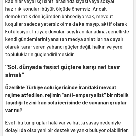
kadınlar veya işçi sınıfı arasında siyasi veya sosyal
hazırlık konuları büyük ölçüde önemsiz. Ancak
demokratik dönüşümden bahsediyorsak, mevcut
koşullar sadece yetersiz olmakla kalmayıp, aktif olarak
kötüleşiyor. İhtiyaç duyulan şey, İranlılar adına, genellikle
kendi gündemlerini yansıtan medya anlatılarına dayalı
olarak karar veren yabancı güçler değil, halkın ve yerel
toplulukların güçlendirilmesidir.
"Sol, dünyada faşist güçlere karşı net tavır
almalı"
Özellikle Türkiye solu içerisinde İran
’
daki mevcut
rejime atfedilen, rejimin "anti-emperyalist" bir nitelik
taşıdığı tezini İran solu içerisinde de savunan gruplar
var mı
?
Evet, bu tür gruplar hâlâ var ve hatta savaş nedeniyle
dolaylı da olsa yeni bir destek ve yankı buluyor olabilirler.