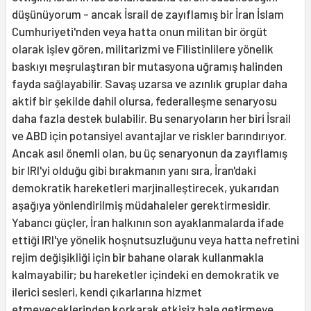
düşünüyorum - ancak İsrail de zayıflamış bir İran İslam
Cumhuriyeti'nden veya hatta onun militan bir örgüt
olarak işlev gören, militarizmi ve Filistinlilere yönelik
baskıyı meşrulaştıran bir mutasyona uğramış halinden
fayda sağlayabilir. Savaş uzarsa ve azınlık gruplar daha
aktif bir şekilde dahil olursa, federalleşme senaryosu
daha fazla destek bulabilir. Bu senaryoların her biri İsrail
ve ABD için potansiyel avantajlar ve riskler barındırıyor.
Ancak asıl önemli olan, bu üç senaryonun da zayıflamış
bir IRI'yi olduğu gibi bırakmanın yanı sıra, İran'daki
demokratik hareketleri marjinalleştirecek, yukarıdan
aşağıya yönlendirilmiş müdahaleler gerektirmesidir.
Yabancı güçler, İran halkının son ayaklanmalarda ifade
ettiği IRI'ye yönelik hoşnutsuzluğunu veya hatta nefretini
rejim değişikliği için bir bahane olarak kullanmakla
kalmayabilir; bu hareketler içindeki en demokratik ve
ilerici sesleri, kendi çıkarlarına hizmet
etmeyeceklerinden korkarak etkisiz hale getirmeye