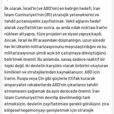
İlk olarak, İsrail'in (ve ABD'nin) en belirgin hedefi, İran
İslam Cumhuriyeti'nin (IRI) stratejik yeteneklerini ve
tehdit potansiyelini zayıflatmak. Vekil ağlarını hedef
alarak zayıflattıktan sonra, şu anda odak noktası İran'ın
nükleer altyapısı, füze projeleri ve siyasi yapıya kaydı.
Ancak, İsrail ile IRI arasındaki düşmanlığın, uzun süredir
her iki ülkenin militarizasyonunu meşrulaştırdığını ve bu
militarizasyonun şimdi açık bir çatışmaya dönüştüğünü
belirtmek önemli. Bu anlamda, savaş sadece reaktif bir
tepki değil, iki devletin karşılıklı olarak birbirini oluşturan
kimlikleri ve stratejilerinden kaynaklanıyor. ABD için
İran'ın, Rusya veya Çin gibi güçlerle ittifak kurarak
emperyalist rekabetlerde ABD'nin çıkarlarını tehdit
etmemesini sağlamak da aynı derecede önemli. İran
İslam Cumhuriyeti'nin devrilip devrilmediği fark
etmeksizin, devletin zayıflatılması gerekli görülüyor, zira
bölgesel hegemonyayı genişletmek için stratejik