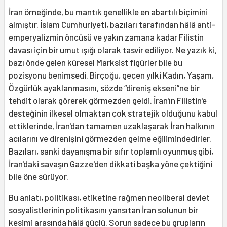
İran örneğinde, bu mantık genellikle en abartılı biçimini
almıştır. İslam Cumhuriyeti, bazıları tarafından hâlâ anti-
emperyalizmin öncüsü ve yakın zamana kadar Filistin
davası için bir umut ışığı olarak tasvir ediliyor. Ne yazık ki,
bazı önde gelen küresel Marksist figürler bile bu
pozisyonu benimsedi. Birçoğu, geçen yılki Kadın, Yaşam,
Özgürlük ayaklanmasını, sözde “direniş ekseni”ne bir
tehdit olarak görerek görmezden geldi. İran'ın Filistin'e
desteğinin ilkesel olmaktan çok stratejik olduğunu kabul
ettiklerinde, İran'dan tamamen uzaklaşarak İran halkının
acılarını ve direnişini görmezden gelme eğilimindedirler.
Bazıları, sanki dayanışma bir sıfır toplamlı oyunmuş gibi,
İran'daki savaşın Gazze'den dikkati başka yöne çektiğini
bile öne sürüyor.
Bu anlatı, politikası, etiketine rağmen neoliberal devlet
sosyalistlerinin politikasını yansıtan İran solunun bir
kesimi arasında hâlâ güçlü. Sorun sadece bu grupların