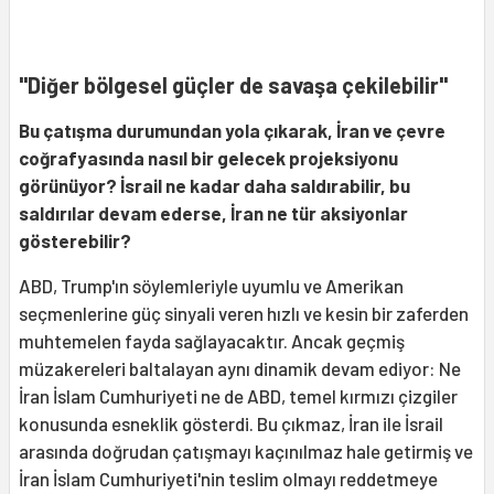
"Diğer bölgesel güçler de savaşa çekilebilir"
Bu çatışma durumundan yola çıkarak, İran ve çevre
coğrafyası
nda nas
ıl bir gelecek projeksiyonu
g
ö
rünüyor? İsrail ne kadar daha saldırabilir, bu
saldırılar devam ederse, İ
ran ne t
ür aksiyonlar
g
ö
sterebilir?
ABD, Trump'ın söylemleriyle uyumlu ve Amerikan
seçmenlerine güç sinyali veren hızlı ve kesin bir zaferden
muhtemelen fayda sağlayacaktır. Ancak geçmiş
müzakereleri baltalayan aynı dinamik devam ediyor: Ne
İran İslam Cumhuriyeti ne de ABD, temel kırmızı çizgiler
konusunda esneklik gösterdi. Bu çıkmaz, İran ile İsrail
arasında doğrudan çatışmayı kaçınılmaz hale getirmiş ve
İran İslam Cumhuriyeti'nin teslim olmayı reddetmeye