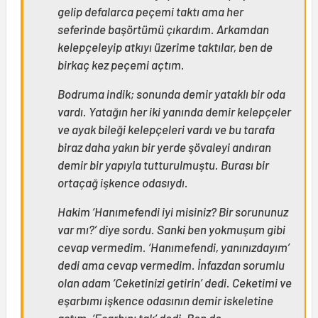
gelip defalarca peçemi taktı ama her
seferinde başörtümü çıkardım. Arkamdan
kelepçeleyip atkıyı üzerime taktılar, ben de
birkaç kez peçemi açtım.
Bodruma indik; sonunda demir yataklı bir oda
vardı. Yatağın her iki yanında demir kelepçeler
ve ayak bileği kelepçeleri vardı ve bu tarafa
biraz daha yakın bir yerde şövaleyi andıran
demir bir yapıyla tutturulmuştu. Burası bir
ortaçağ işkence odasıydı.
Hakim ‘Hanımefendi iyi misiniz? Bir sorununuz
var mı?’ diye sordu. Sanki ben yokmuşum gibi
cevap vermedim. ‘Hanımefendi, yanınızdayım’
dedi ama cevap vermedim. İnfazdan sorumlu
olan adam ‘Ceketinizi getirin’ dedi. Ceketimi ve
eşarbımı işkence odasının demir iskeletine
astım. ‘Eşarbını tak’ dedi. Ben de