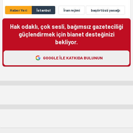
Haber Yeri
İstanbul
İran rejimi
başörtüsü yasağı
Hak odaklı, çok sesli, bağımsız gazeteciliği
güçlendirmek için bianet desteğinizi
bekliyor.
GOOGLE ILE KATKIDA BULUNUN