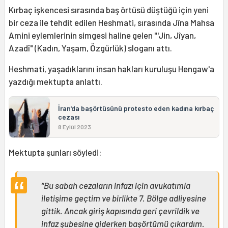
Kırbaç işkencesi sırasında baş örtüsü düştüğü için yeni
bir ceza ile tehdit edilen Heshmati, sırasında Jîna Mahsa
Amini eylemlerinin simgesi haline gelen "'Jin, Jîyan,
Azadî" (Kadın, Yaşam, Özgürlük) sloganı attı.
Heshmati, yaşadıklarını insan hakları kuruluşu Hengaw'a
yazdığı mektupta anlattı.
İran'da başörtüsünü protesto eden kadına kırbaç
cezası
8 Eylül 2023
Mektupta şunları söyledi:
“Bu sabah cezaların infazı için avukatımla
iletişime geçtim ve birlikte 7. Bölge adliyesine
gittik. Ancak giriş kapısında geri çevrildik ve
infaz şubesine giderken başörtümü çıkardım.