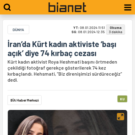
YT:
08.01.2024 11:51
Okuma
DÜNYA
SG:
08.01.2024 12:35
3 dakika
İran’da Kürt kadın aktiviste ‘başı
açık’ diye 74 kırbaç cezası
Kürt kadın aktivist Roya Heshmati başını örtmeden
çekildiği fotoğraf gerekçe gösterilerek 74 kez
kırbaçlandı. Hehsmati, “Biz direnişimizi sürdüreceğiz”
dedi.
KU
BİA Haber Merkezi