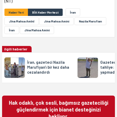
(NT)
Haber Yeri
BİA Haber Merkezi
İran
Jîna Mahsa Amînî
Jina Mahsa Amini
Nazila Marufian
Îran
Jîna Mahsa Amini
ilgili haberler
İran, gazeteci Nazila
Gazeteci
Marufiyan'ı bir kez daha
tahliye: "
cezalandırdı
yapmadı
Hak odaklı, çok sesli, bağımsız gazeteciliği
güçlendirmek için bianet desteğinizi
bekliyor.