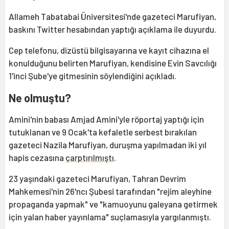
Allameh Tabatabai Üniversitesi'nde gazeteci Marufiyan,
baskını Twitter hesabından yaptığı açıklama ile duyurdu.
Cep telefonu, dizüstü bilgisayarına ve kayıt cihazına el
konulduğunu belirten Marufiyan, kendisine Evin Savcılığı
1'inci Şube'ye gitmesinin söylendiğini açıkladı.
Ne olmuştu?
Amini'nin babası Amjad Amini'yle röportaj yaptığı için
tutuklanan ve 9 Ocak'ta kefaletle serbest bırakılan
gazeteci Nazila Marufiyan, duruşma yapılmadan iki yıl
hapis cezasına
çarptırılmıştı
.
23 yaşındaki gazeteci Marufiyan, Tahran Devrim
Mahkemesi'nin 26'ncı Şubesi tarafından "rejim aleyhine
propaganda yapmak" ve "kamuoyunu galeyana getirmek
için yalan haber yayınlama" suçlamasıyla yargılanmıştı.