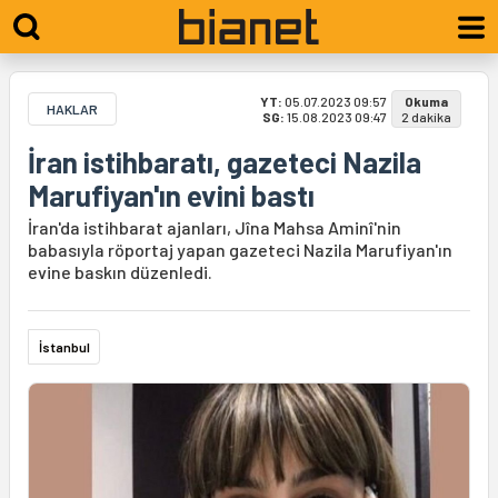
YT:
05.07.2023 09:57
Okuma
HAKLAR
SG:
15.08.2023 09:47
2 dakika
İran istihbaratı, gazeteci Nazila
Marufiyan'ın evini bastı
İran'da istihbarat ajanları, Jîna Mahsa Aminî'nin
babasıyla röportaj yapan gazeteci Nazila Marufiyan'ın
evine baskın düzenledi.
İstanbul