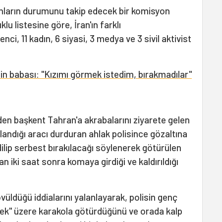
ların durumunu takip edecek bir komisyon
lu listesine göre, İran'ın farklı
nci, 11 kadın, 6 siyasi, 3 medya ve 3 sivil aktivist
n babası: "Kızımı görmek istedim, bırakmadılar"
den başkent Tahran'a akrabalarını ziyarete gelen
landığı aracı durduran ahlak polisince gözaltına
dilip serbest bırakılacağı söylenerek götürülen
an iki saat sonra komaya girdiği ve kaldırıldığı
vüldüğü iddialarını yalanlayarak, polisin genç
mek" üzere karakola götürdüğünü ve orada kalp