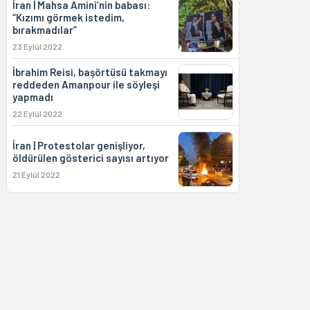
İran | Mahsa Amini’nin babası:
“Kızımı görmek istedim,
bırakmadılar”
23 Eylül 2022
İbrahim Reisi, başörtüsü takmayı
reddeden Amanpour ile söyleşi
yapmadı
22 Eylül 2022
İran | Protestolar genişliyor,
öldürülen gösterici sayısı artıyor
21 Eylül 2022