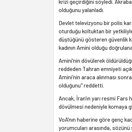
krizi geçirdiğini söyledi. Akraba
olduğunu yalanladı.
Devlet televizyonu bir polis ka
oturduğu koltuktan bir yetkili
düştüğünü gösteren güvenlik ka
kadının Amini olduğu doğrulan
Amini'nin dövülerek öldürüldüğ
reddeden Tahran emniyeti açıkl
Amini'nin araca alınması sonra
olduğunu" reddetti.
Ancak, İran'ın yarı resmi Fars 
dövülmesi nedeniyle komaya gi
VoA'nın haberine göre genç ka
yorumcuları arasında, sözünü