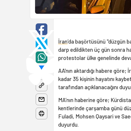
İran
’da başörtüsünü "düzgün ba
darp edildikten üç gün sonra 
protestolar ülke genelinde dev
AA'nın aktardığı habere göre; İ
kadar 35 kişinin hayatını kaybet
tarafından açıklanacağını duy
MA’nın haberine göre; Kürdista
kentlerinde çarşamba günü düz
Fuladi, Mohsen Qaysari ve Sae
duyurdu.