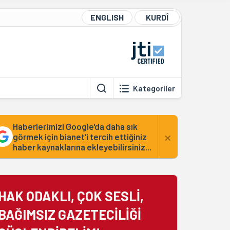
ENGLISH
KURDÎ
Kategoriler
Haberlerimizi Google'da daha sık
×
görmek için bianet'i tercih ettiğiniz
haber kaynaklarına ekleyebilirsiniz...
HAK ODAKLI, ÇOK SESLİ,
BAĞIMSIZ GAZETECİLİĞİ