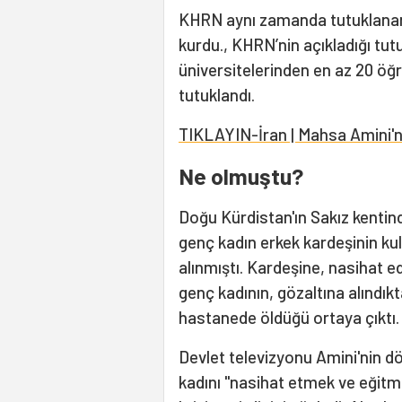
KHRN aynı zamanda tutuklanan
kurdu., KHRN’nin açıkladığı tutuk
üniversitelerinden en az 20 öğre
tutuklandı.
TIKLAYIN-İran | Mahsa Amini'ni
Ne olmuştu?
Doğu Kürdistan'ın Sakız kentin
genç kadın erkek kardeşinin kul
alınmıştı. Kardeşine, nasihat e
genç kadının, gözaltına alındıkt
hastanede öldüğü ortaya çıktı.
Devlet televizyonu Amini'nin dö
kadını "nasihat etmek ve eğit