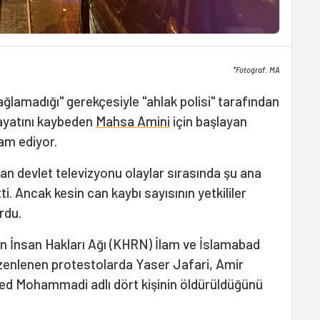
*Fotoğraf: MA
ğlamadığı" gerekçesiyle "ahlak polisi" tarafından
hayatını kaybeden
Mahsa Amini
için başlayan
am ediyor.
ran devlet televizyonu olaylar sırasında şu ana
ti. Ancak kesin can kaybı sayısının yetkililer
urdu.
n İnsan Hakları Ağı (KHRN) İlam ve İslamabad
enlenen protestolarda Yaser Jafari, Amir
ed Mohammadi adlı dört kişinin öldürüldüğünü