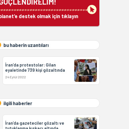
GÜÇLENDİRELİM!
bianet'e destek olmak için tıklayın
bu haberin uzantıları
İran’da protestolar: Gilan
eyaletinde 739 kişi gözaltında
24 Eylül 2022
ilgili haberler
İran’da gazeteciler gözaltı ve
tutuklanma kıskacı altında