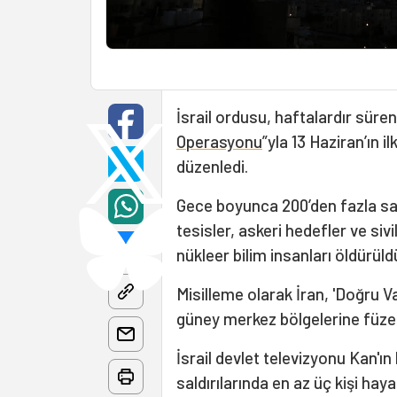
İsrail ordusu, haftalardır süren
Operasyonu
”yla 13 Haziran’ın i
düzenledi.
Gece boyunca 200’den fazla sav
tesisler, askeri hedefler ve sivi
nükleer bilim insanları öldürüld
Misilleme olarak İran, 'Doğru Va
güney merkez bölgelerine füze v
İsrail devlet televizyonu Kan'ın 
saldırılarında en az üç kişi hayat