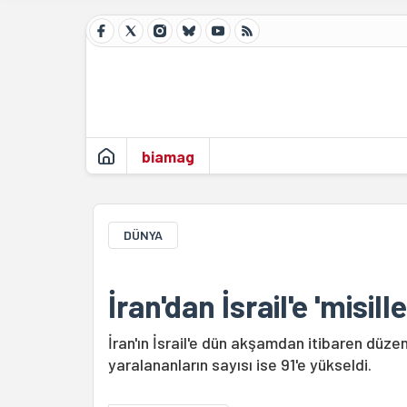
biamag
DÜNYA
İran'dan İsrail'e 'misill
İran'ın İsrail'e dün akşamdan itibaren düzenl
yaralananların sayısı ise 91'e yükseldi.