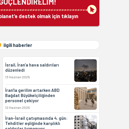
GÜÇLENDİRELİM!
bianet'e destek olmak için tıklayın
ilgili haberler
İsrail, İran'a hava saldırıları
düzenledi
13 Haziran 2025
İran'la gerilim artarken ABD
Bağdat Büyükelçiliğinden
personel çekiyor
12 Haziran 2025
İran-İsrail çatışmasında 4. gün:
Tehditler eşliğinde karşılıklı
saldırılar tırmanıyor