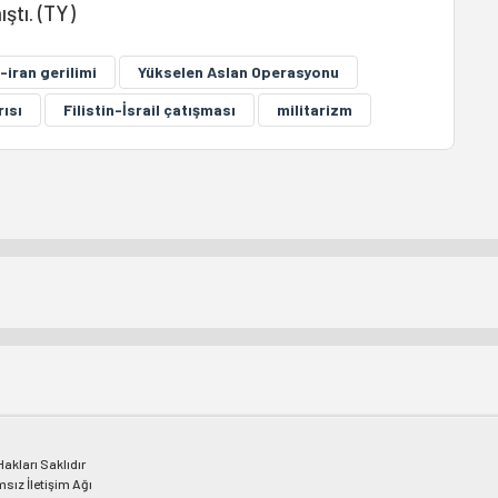
ıştı. (TY)
l-iran gerilimi
Yükselen Aslan Operasyonu
rısı
Filistin-İsrail çatışması
militarizm
kları Saklıdır
msız İletişim Ağı