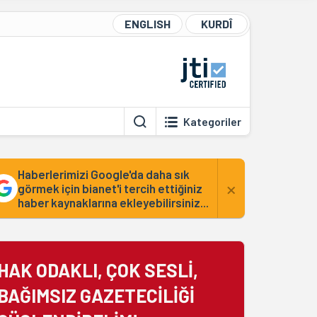
ENGLISH
KURDÎ
Kategoriler
Haberlerimizi Google'da daha sık
×
görmek için bianet'i tercih ettiğiniz
haber kaynaklarına ekleyebilirsiniz...
HAK ODAKLI, ÇOK SESLİ,
BAĞIMSIZ GAZETECİLİĞİ