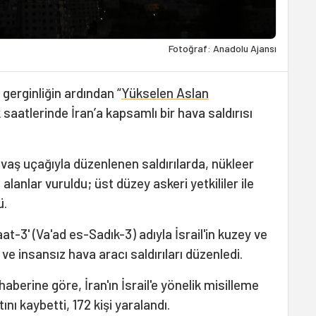
Fotoğraf: Anadolu Ajansı
 gerginliğin ardından “
Yükselen Aslan
lk saatlerinde İran’a kapsamlı bir hava saldırısı
aş uçağıyla düzenlenen saldırılarda, nükleer
l alanlar vuruldu; üst düzey askeri yetkililer ile
ü.
at-3' (Va'ad es-Sadık-3) adıyla İsrail'in kuzey ve
e insansız hava aracı saldırıları düzenledi.
haberine göre, İran'ın İsrail'e yönelik misilleme
ını kaybetti, 172 kişi yaralandı.