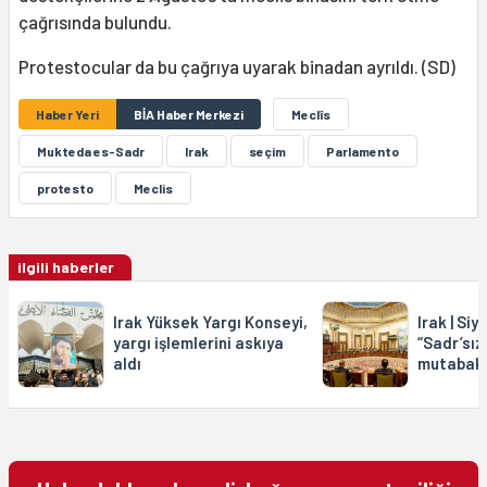
çağrısında bulundu.
Protestocular da bu çağrıya uyarak binadan ayrıldı. (SD)
Haber Yeri
BİA Haber Merkezi
Meclîs
Mukteda es-Sadr
Irak
seçim
Parlamento
protesto
Meclis
ilgili haberler
Irak Yüksek Yargı Konseyi,
Irak | Siy
yargı işlemlerini askıya
“Sadr’sız
aldı
mutabak