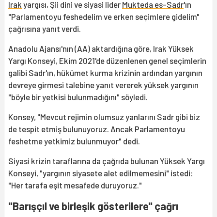
Irak
yargısı, Şii dini ve siyasi lider
Mukteda es-Sadr
'ın
"Parlamentoyu feshedelim ve erken seçimlere gidelim"
çağrısına yanıt verdi.
Anadolu Ajansı'nın (AA) aktardığına göre, Irak Yüksek
Yargı Konseyi, Ekim 2021'de düzenlenen genel seçimlerin
galibi Sadr'ın, hükümet kurma krizinin ardından yargının
devreye girmesi talebine yanıt vererek yüksek yargının
"böyle bir yetkisi bulunmadığını" söyledi.
Konsey, "Mevcut rejimin olumsuz yanlarını Sadr gibi biz
de tespit etmiş bulunuyoruz. Ancak Parlamentoyu
feshetme yetkimiz bulunmuyor" dedi.
Siyasi krizin taraflarına da çağrıda bulunan Yüksek Yargı
Konseyi, "yargının siyasete alet edilmemesini" istedi:
"Her tarafa eşit mesafede duruyoruz."
"Barışçıl ve birleşik gösterilere" çağrı