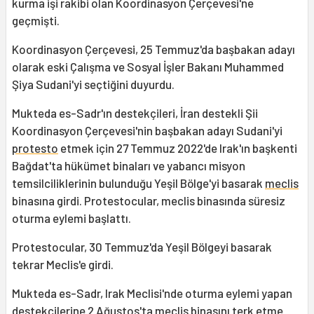
kurma işi rakibi olan Koordinasyon Çerçevesi'ne
geçmişti.
Koordinasyon Çerçevesi, 25 Temmuz'da başbakan adayı
olarak eski Çalışma ve Sosyal İşler Bakanı Muhammed
Şiya Sudani'yi seçtiğini duyurdu.
Mukteda es-Sadr'ın destekçileri, İran destekli Şii
Koordinasyon Çerçevesi'nin başbakan adayı Sudani'yi
protesto
etmek için 27 Temmuz 2022'de Irak'ın başkenti
Bağdat'ta hükümet binaları ve yabancı misyon
temsilciliklerinin bulunduğu Yeşil Bölge'yi basarak
meclis
binasına girdi. Protestocular, meclis binasında süresiz
oturma eylemi başlattı.
Protestocular, 30 Temmuz'da Yeşil Bölgeyi basarak
tekrar Meclis'e girdi.
Mukteda es-Sadr, Irak Meclisi'nde oturma eylemi yapan
destekçilerine 2 Ağustos'ta meclis binasını terk etme