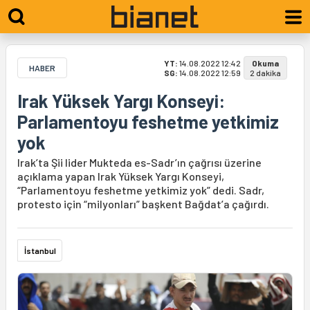
YT:
14.08.2022 12:42
Okuma
HABER
SG:
14.08.2022 12:59
2 dakika
Irak Yüksek Yargı Konseyi:
Parlamentoyu feshetme yetkimiz
yok
Irak’ta Şii lider Mukteda es-Sadr’ın çağrısı üzerine
açıklama yapan Irak Yüksek Yargı Konseyi,
“Parlamentoyu feshetme yetkimiz yok” dedi. Sadr,
protesto için “milyonları” başkent Bağdat’a çağırdı.
İstanbul