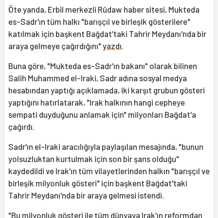
Öte yanda, Erbil merkezli Rûdaw haber sitesi, Mukteda
es-Sadr'ın tüm halkı "barışçıl ve birleşik gösterilere"
katılmak için başkent Bağdat'taki Tahrir Meydanı'nda bir
araya gelmeye çağırdığını"
yazdı
.
Buna göre, "Mukteda es-Sadr'ın bakanı" olarak bilinen
Salih Muhammed el-Iraki, Sadr adına sosyal medya
hesabından yaptığı açıklamada, iki karşıt grubun gösteri
yaptığını hatırlatarak, "Irak halkının hangi cepheye
sempati duyduğunu anlamak için" milyonları Bağdat'a
çağırdı.
Sadr'ın el-Iraki aracılığıyla paylaşılan mesajında, "bunun
yolsuzluktan kurtulmak için son bir şans olduğu"
kaydedildi ve Irak'ın tüm vilayetlerinden halkın "barışçıl ve
birleşik milyonluk gösteri" için başkent Bağdat'taki
Tahrir Meydanı'nda bir araya gelmesi istendi.
"Bu milyonluk gösteri ile tüm dünyaya Irak'ın reformdan