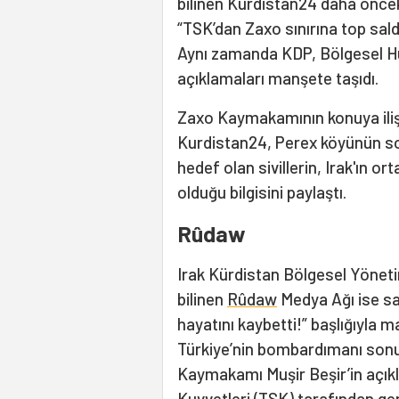
bilinen Kurdistan24 daha önceki 
“TSK’dan Zaxo sınırına top saldı
Aynı zamanda KDP, Bölgesel H
açıklamaları manşete taşıdı.
Zaxo Kaymakamının konuya iliş
Kurdistan24, Perex köyünün son
hedef olan sivillerin, Irak'ın o
olduğu bilgisini paylaştı.
Rûdaw
Irak Kürdistan Bölgesel Yöneti
bilinen
Rûdaw
Medya Ağı ise sa
hayatını kaybetti!” başlığıyla ma
Türkiye’nin bombardımanı sonu
Kaymakamı Muşir Beşir’in açıkl
Kuvvetleri (TSK) tarafından g