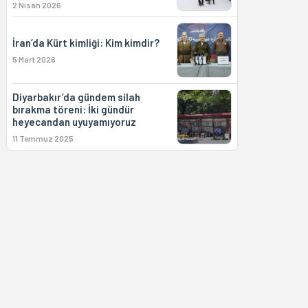
2 Nisan 2026
İran’da Kürt kimliği: Kim kimdir?
5 Mart 2026
Diyarbakır’da gündem silah
bırakma töreni: İki gündür
heyecandan uyuyamıyoruz
11 Temmuz 2025