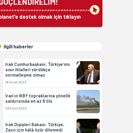
GÜÇLENDİRELİM!
bianet'e destek olmak için tıklayın
ilgili haberler
Irak Cumhurbaşkanı: Türkiye’nin
sınır ihlalleri sürdükçe
normalleşme olmaz
19 Ocak 2023
İran’ın IKBY topraklarına yönelik
saldırısında en az 9 ölü
28 Eylül 2022
Irak Dışişleri Bakanı: Türkiye,
Zaxo için hâlâ özür dilemedi