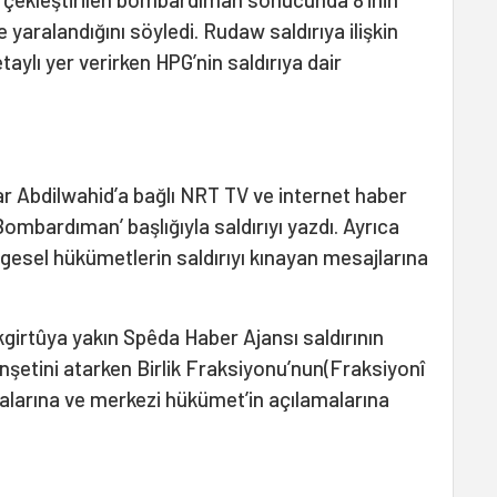
de yaralandığını söyledi. Rudaw saldırıya ilişkin
aylı yer verirken HPG’nin saldırıya dair
ar Abdilwahid’a bağlı NRT TV ve internet haber
Bombardıman’ başlığıyla saldırıyı yazdı. Ayrıca
esel hükümetlerin saldırıyı kınayan mesajlarına
kgirtûya yakın Spêda Haber Ajansı saldırının
nşetini atarken Birlik Fraksiyonu’nun(Fraksiyonî
malarına ve merkezi hükümet’in açılamalarına