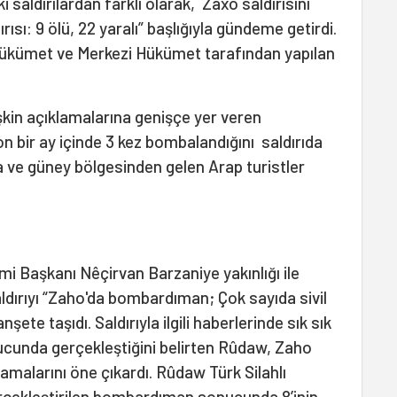
saldırılardan farklı olarak, Zaxo saldırısını
rısı: 9 ölü, 22 yaralı” başlığıyla gündeme getirdi.
ükümet ve Merkezi Hükümet tarafından yapılan
kin açıklamalarına genişçe yer veren
 bir ay içinde 3 kez bombalandığını saldırıda
rta ve güney bölgesinden gelen Arap turistler
mi Başkanı Nêçirvan Barzaniye yakınlığı ile
ldırıyı “Zaho'da bombardıman; Çok sayıda sivil
nşete taşıdı. Saldırıyla ilgili haberlerinde sık sık
cunda gerçekleştiğini belirten Rûdaw, Zaho
amalarını öne çıkardı. Rûdaw Türk Silahlı
erçekleştirilen bombardıman sonucunda 8’inin