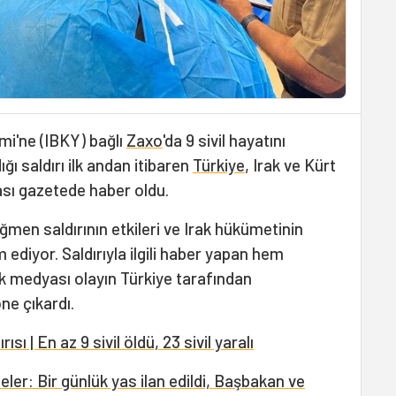
mi'ne (IBKY) bağlı
Zaxo
'da 9 sivil hayatını
ığı saldırı ilk andan itibaren
Türkiye
, Irak ve Kürt
ası gazetede haber oldu.
men saldırının etkileri ve Irak hükümetinin
m ediyor. Saldırıyla ilgili haber yapan hem
k medyası olayın Türkiye tarafından
ne çıkardı.
ı | En az 9 sivil öldü, 23 sivil yaralı
ler: Bir günlük yas ilan edildi, Başbakan ve