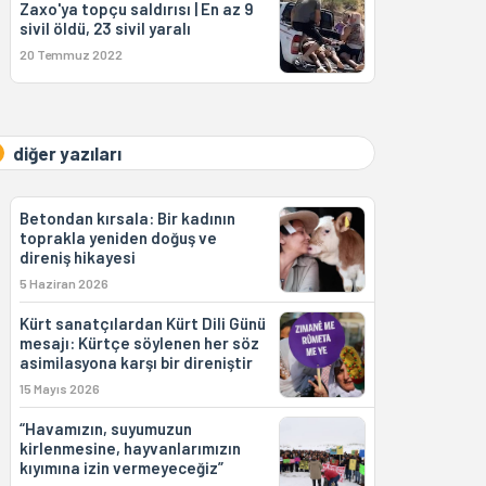
Zaxo'ya topçu saldırısı | En az 9
sivil öldü, 23 sivil yaralı
20 Temmuz 2022
diğer yazıları
Betondan kırsala: Bir kadının
toprakla yeniden doğuş ve
direniş hikayesi
5 Haziran 2026
Kürt sanatçılardan Kürt Dili Günü
mesajı: Kürtçe söylenen her söz
asimilasyona karşı bir direniştir
15 Mayıs 2026
“Havamızın, suyumuzun
kirlenmesine, hayvanlarımızın
kıyımına izin vermeyeceğiz”