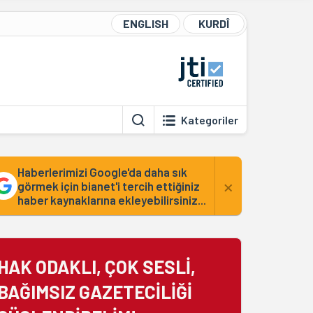
ENGLISH
KURDÎ
Kategoriler
Haberlerimizi Google'da daha sık
×
görmek için bianet'i tercih ettiğiniz
haber kaynaklarına ekleyebilirsiniz...
HAK ODAKLI, ÇOK SESLİ,
BAĞIMSIZ GAZETECİLİĞİ