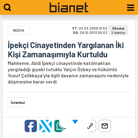
YT:
03.03.2009 10:53
Okuma
MEDYA
SG:
29.10.2013 00:03
2 dakika
İpekçi Cinayetinden Yargılanan İki
Kişi Zamanaşımıyla Kurtuldu
Mahkeme, Abdi İpekçi cinayetinde katılmaktan
yargıladığı gıyabi tutuklu Yalçın Özbey ve hükümlü
Yusuf Çelikkaya'yla ilgili davanın zamanaşımı nedeniyle
düşmesine karar verdi.
İstanbul