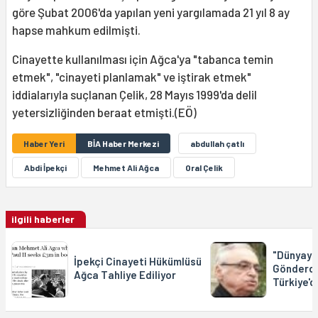
göre Şubat 2006'da yapılan yeni yargılamada 21 yıl 8 ay
hapse mahkum edilmişti.
Cinayette kullanılması için Ağca'ya "tabanca temin
etmek", "cinayeti planlamak" ve iştirak etmek"
iddialarıyla suçlanan Çelik, 28 Mayıs 1999'da delil
yetersizliğinden beraat etmişti.(EÖ)
Haber Yeri
BİA Haber Merkezi
abdullah çatlı
Abdi İpekçi
Mehmet Ali Ağca
Oral Çelik
ilgili haberler
"Dünyaya
İpekçi Cinayeti Hükümlüsü
Gönderdi
Ağca Tahliye Ediliyor
Türkiye'd