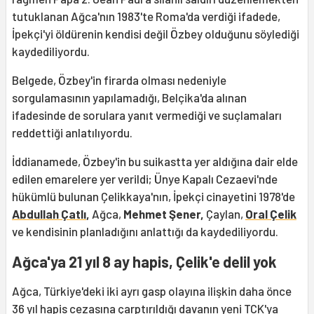
tutuklanan Ağca'nın 1983'te Roma'da verdiği ifadede,
İpekçi'yi öldürenin kendisi değil Özbey olduğunu söylediği
kaydediliyordu.
Belgede, Özbey'in firarda olması nedeniyle
sorgulamasının yapılamadığı, Belçika'da alınan
ifadesinde de sorulara yanıt vermediği ve suçlamaları
reddettiği anlatılıyordu.
İddianamede, Özbey'in bu suikastta yer aldığına dair elde
edilen emarelere yer verildi; Ünye Kapalı Cezaevi'nde
hükümlü bulunan Çelikkaya'nın, İpekçi cinayetini 1978'de
Abdullah Çatlı
,
Ağca,
Mehmet Şener,
Çaylan,
Oral Çelik
ve kendisinin planladığını anlattığı da kaydediliyordu.
Ağca'ya 21 yıl 8 ay hapis, Çelik'e delil yok
Ağca, Türkiye'deki iki ayrı gasp olayına ilişkin daha önce
36 yıl hapis cezasına çarptırıldığı davanın yeni TCK'ya