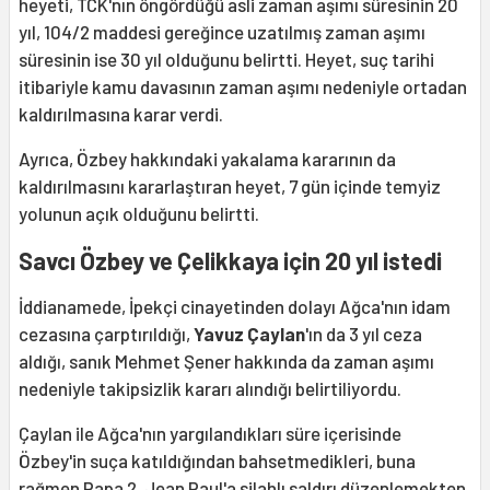
heyeti, TCK'nın öngördüğü asli zaman aşımı süresinin 20
yıl, 104/2 maddesi gereğince uzatılmış zaman aşımı
süresinin ise 30 yıl olduğunu belirtti. Heyet, suç tarihi
itibariyle kamu davasının zaman aşımı nedeniyle ortadan
kaldırılmasına karar verdi.
Ayrıca, Özbey hakkındaki yakalama kararının da
kaldırılmasını kararlaştıran heyet, 7 gün içinde temyiz
yolunun açık olduğunu belirtti.
Savcı Özbey ve Çelikkaya için 20 yıl istedi
İddianamede, İpekçi cinayetinden dolayı Ağca'nın idam
cezasına çarptırıldığı,
Yavuz Çaylan
'ın da 3 yıl ceza
aldığı, sanık Mehmet Şener hakkında da zaman aşımı
nedeniyle takipsizlik kararı alındığı belirtiliyordu.
Çaylan ile Ağca'nın yargılandıkları süre içerisinde
Özbey'in suça katıldığından bahsetmedikleri, buna
rağmen Papa 2. Jean Paul'a silahlı saldırı düzenlemekten