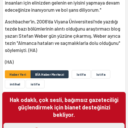
insanları için elinizden gelenin en iyisini yapmaya devam
edeceğinize inanıyorum ve bol şans diliyorum."
Aschbacher‘in, 2006'da Viyana Üniversitesi'nde yazdığı
tezde bazı bölümlerinin alıntı olduğunu araştırmacı blog
yazarı Stefan Weber gün yüzüne çıkarmış, Weber ayrıca
tezin "Almanca hataları ve saçmalıklarla dolu olduğunu"
söylemişti. (HA)
(HA)
Haber Yeri
BİA Haber Merkezi
îstîfa
îstifa
intihal
istifa
Hak odaklı, çok sesli, bağımsız gazeteciliği
güçlendirmek için bianet desteğinizi
bekliyor.