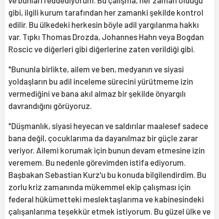
ve bunları reddediyorum. Bu çalışma, her zaman olduğu
gibi, ilgili kurum tarafından her zamanki şekilde kontrol
edilir. Bu ülkedeki herkesin böyle adil yargılanma hakkı
var. Tıpkı Thomas Drozda, Johannes Hahn veya Bogdan
Roscic ve diğerleri gibi diğerlerine zaten verildiği gibi.
"Bununla birlikte, ailem ve ben, medyanın ve siyasi
yoldaşların bu adil inceleme sürecini yürütmeme izin
vermediğini ve bana akıl almaz bir şekilde önyargılı
davrandığını görüyoruz.
"Düşmanlık, siyasi heyecan ve saldırılar maalesef sadece
bana değil, çocuklarıma da dayanılmaz bir güçle zarar
veriyor. Ailemi korumak için bunun devam etmesine izin
veremem. Bu nedenle görevimden istifa ediyorum.
Başbakan Sebastian Kurz'u bu konuda bilgilendirdim. Bu
zorlu kriz zamanında mükemmel ekip çalışması için
federal hükümetteki meslektaşlarıma ve kabinesindeki
çalışanlarıma teşekkür etmek istiyorum. Bu güzel ülke ve