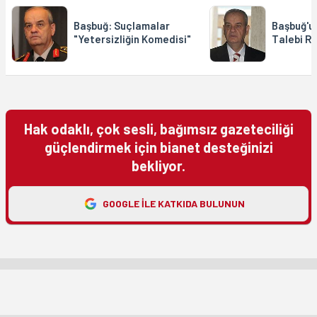
Başbuğ: Suçlamalar
Başbuğ'u
"Yetersizliğin Komedisi"
Talebi R
Hak odaklı, çok sesli, bağımsız gazeteciliği
güçlendirmek için bianet desteğinizi
bekliyor.
GOOGLE ILE KATKIDA BULUNUN