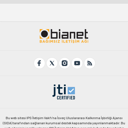
Bu web sitesi IPS İletişim Vakfı'na İsveç Uluslararası Kalkınma İşbirliği Ajansı
(SIDA) tarafından sağlanan kurumsal destek kapsamında yayınlanmaktadır. Bu
web sitesinin içeriği yalnızca IPS İletişim Vakfı'nın sorumluluğundadır ve hiçbir