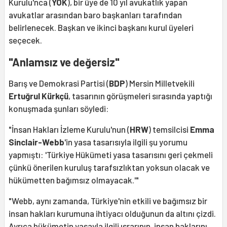
Kurulu'nca (
YÖK
), bir üye de 10 yıl avukatlık yapan
avukatlar arasından baro başkanları tarafından
belirlenecek. Başkan ve ikinci başkanı kurul üyeleri
seçecek.
"Anlamsız ve değersiz"
Barış ve Demokrasi Partisi (
BDP
) Mersin Milletvekili
Ertuğrul Kürkçü
, tasarının görüşmeleri sırasında yaptığı
konuşmada şunları söyledi:
"İnsan Hakları İzleme Kurulu'nun (
HRW
) temsilcisi
Emma
Sinclair-Webb
'in yasa tasarısıyla ilgili şu yorumu
yapmıştı: 'Türkiye Hükümeti yasa tasarısını geri çekmeli
çünkü önerilen kuruluş tarafsızlıktan yoksun olacak ve
hükümetten bağımsız olmayacak.'"
"Webb, aynı zamanda, Türkiye'nin etkili ve bağımsız bir
insan hakları kurumuna ihtiyacı olduğunun da altını çizdi.
Ayrıca hükümetin yasayla ilgili ısrarının, insan haklarını