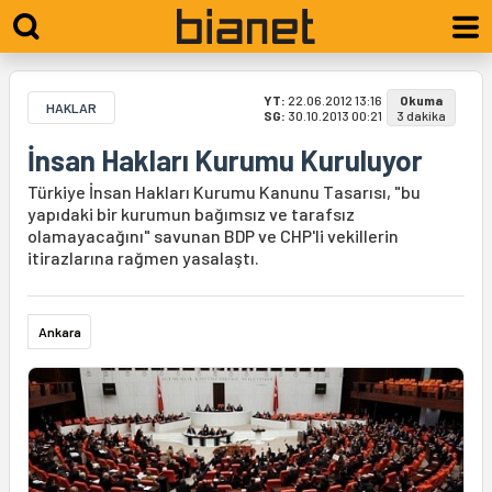
YT:
22.06.2012 13:16
Okuma
HAKLAR
SG:
30.10.2013 00:21
3 dakika
İnsan Hakları Kurumu Kuruluyor
Türkiye İnsan Hakları Kurumu Kanunu Tasarısı, "bu
yapıdaki bir kurumun bağımsız ve tarafsız
olamayacağını" savunan BDP ve CHP'li vekillerin
itirazlarına rağmen yasalaştı.
Ankara