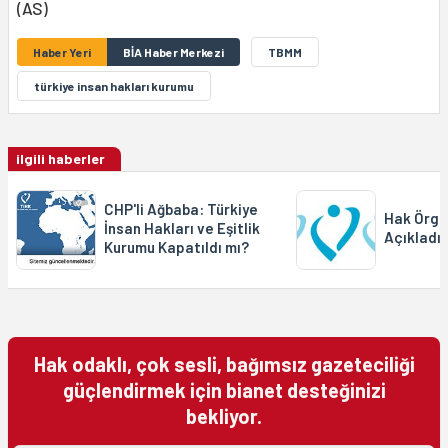
(AS)
Haber Yeri
BİA Haber Merkezi
TBMM
türkiye insan hakları kurumu
ilgili haberler
CHP'li Ağbaba: Türkiye
Hak Örgüt
İnsan Hakları ve Eşitlik
Açıkladı
Kurumu Kapatıldı mı?
Hak odaklı, çok sesli, bağımsız gazeteciliği
güçlendirmek için bianet desteğinizi
bekliyor.