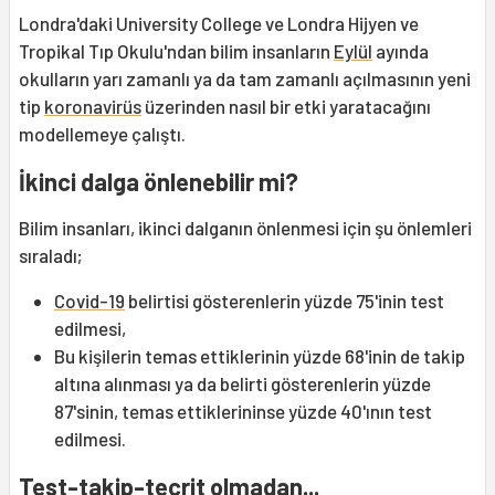
Londra'daki University College ve Londra Hijyen ve
Tropikal Tıp Okulu'ndan bilim insanların
Eylül
ayında
okulların yarı zamanlı ya da tam zamanlı açılmasının yeni
tip
koronavirüs
üzerinden nasıl bir etki yaratacağını
modellemeye çalıştı.
İkinci dalga önlenebilir mi?
Bilim insanları, ikinci dalganın önlenmesi için şu önlemleri
sıraladı;
Covid-19
belirtisi gösterenlerin yüzde 75'inin test
edilmesi,
Bu kişilerin temas ettiklerinin yüzde 68'inin de takip
altına alınması ya da belirti gösterenlerin yüzde
87'sinin, temas ettiklerininse yüzde 40'ının test
edilmesi.
Test-takip-tecrit olmadan...