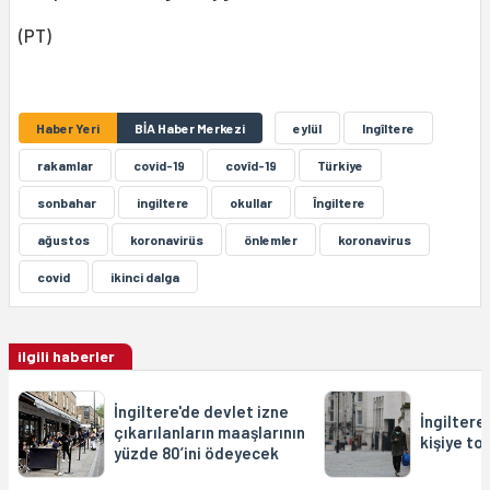
(PT)
Haber Yeri
BİA Haber Merkezi
eylül
Ingîltere
rakamlar
covid-19
covîd-19
Türkiye
sonbahar
ingiltere
okullar
Îngiltere
ağustos
koronavirüs
önlemler
koronavirus
covid
ikinci dalga
ilgili haberler
İngiltere'de devlet izne
İngiltere
çıkarılanların maaşlarının
kişiye t
yüzde 80’ini ödeyecek