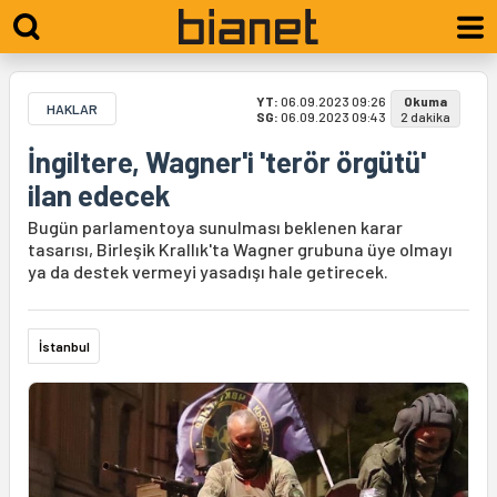
YT:
06.09.2023 09:26
Okuma
HAKLAR
SG:
06.09.2023 09:43
2 dakika
İngiltere, Wagner'i 'terör örgütü'
ilan edecek
Bugün parlamentoya sunulması beklenen karar
tasarısı, Birleşik Krallık'ta Wagner grubuna üye olmayı
ya da destek vermeyi yasadışı hale getirecek.
İstanbul