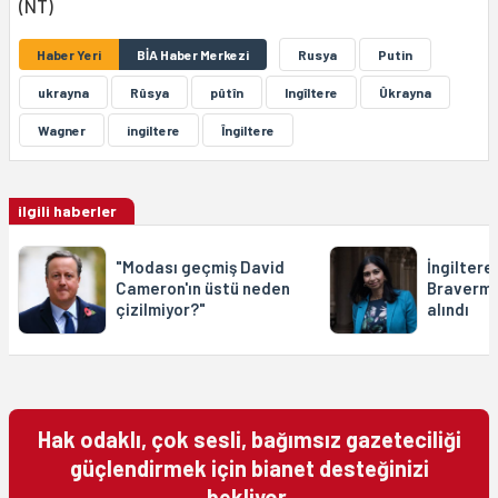
(NT)
Haber Yeri
BİA Haber Merkezi
Rusya
Putin
ukrayna
Rûsya
pûtîn
Ingîltere
Ûkrayna
Wagner
ingiltere
Îngiltere
ilgili haberler
"Modası geçmiş David
İngiltere 
Cameron'ın üstü neden
Braverm
çizilmiyor?"
alındı
Hak odaklı, çok sesli, bağımsız gazeteciliği
güçlendirmek için bianet desteğinizi
bekliyor.