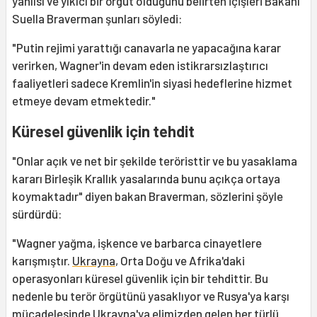
yanlısı ve yıkıcı bir örgüt olduğunu belirten İçişleri Bakanı
Suella Braverman şunları söyledi:
"Putin rejimi yarattığı canavarla ne yapacağına karar
verirken, Wagner'in devam eden istikrarsızlaştırıcı
faaliyetleri sadece Kremlin'in siyasi hedeflerine hizmet
etmeye devam etmektedir."
Küresel güvenlik için tehdit
"Onlar açık ve net bir şekilde teröristtir ve bu yasaklama
kararı Birleşik Krallık yasalarında bunu açıkça ortaya
koymaktadır" diyen bakan Braverman, sözlerini şöyle
sürdürdü:
"Wagner yağma, işkence ve barbarca cinayetlere
karışmıştır.
Ukrayna
, Orta Doğu ve Afrika'daki
operasyonları küresel güvenlik için bir tehdittir. Bu
nedenle bu terör örgütünü yasaklıyor ve Rusya'ya karşı
mücadelesinde Ukrayna'ya elimizden gelen her türlü