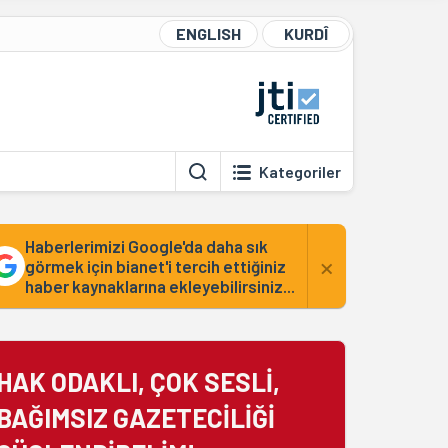
ENGLISH
KURDÎ
Kategoriler
Haberlerimizi Google'da daha sık
×
görmek için bianet'i tercih ettiğiniz
haber kaynaklarına ekleyebilirsiniz...
HAK ODAKLI, ÇOK SESLİ,
BAĞIMSIZ GAZETECİLİĞİ