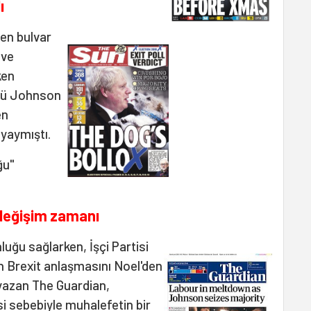
ı
en bulvar
 ve
ken
ünü Johnson
en
 yaymıştı.
ğu"
 değişim zamanı
ğu sağlarken, İşçi Partisi
'ın Brexit anlaşmasını Noel'den
 yazan The Guardian,
si sebebiyle muhalefetin bir