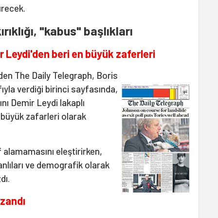
ürecek.
ırıklığı, "kabus" başlıkları
 Leydi'den beri en büyük zaferleri
den The Daily Telegraph, Boris
yla verdiği birinci sayfasında,
nı Demir Leydi lakaplı
büyük zafarleri olarak
if alamamasını eleştirirken,
anlıları ve demografik olarak
dı.
azandı