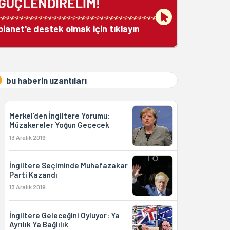
GÜÇLENDİRELİM!
bianet'e destek olmak için tıklayın
bu haberin uzantıları
Merkel'den İngiltere Yorumu:
Müzakereler Yoğun Geçecek
13 Aralık 2019
İngiltere Seçiminde Muhafazakar
Parti Kazandı
13 Aralık 2019
İngiltere Geleceğini Oyluyor: Ya
Ayrılık Ya Bağlılık