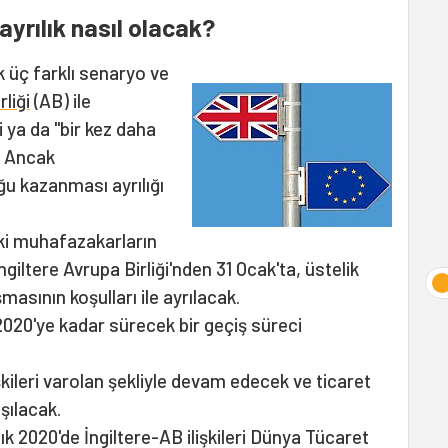
ayrılık nasıl olacak?
 üç farklı senaryo ve
liği
(AB) ile
ya da "bir kez daha
. Ancak
u kazanması ayrılığı
ki muhafazakarların
ngiltere Avrupa Birliği'nden 31 Ocak'ta, üstelik
asının koşulları ile ayrılacak.
 2020'ye kadar sürecek bir geçiş süreci
şkileri varolan şekliyle devam edecek ve ticaret
şılacak.
k 2020'de İngiltere-AB ilişkileri Dünya Tücaret