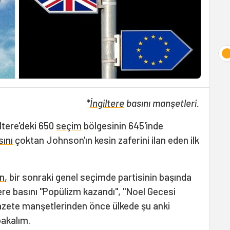
*
İngiltere
basını manşetleri.
giltere'deki 650
seçim
bölgesinin 645'inde
sını
çoktan Johnson'ın kesin zaferini ilan eden ilk
n
, bir sonraki genel seçimde partisinin başında
ere basını "Popülizm kazandı", "Noel Gecesi
 Gazete manşetlerinden önce ülkede şu anki
bakalım.