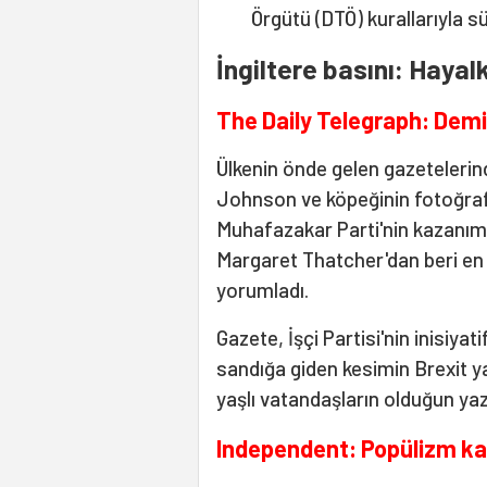
Örgütü (DTÖ) kurallarıyla s
İngiltere basını: Hayalk
The Daily Telegraph: Demir
Ülkenin önde gelen gazetelerin
Johnson ve köpeğinin fotoğrafı
Muhafazakar Parti'nin kazanımı
Margaret Thatcher'dan beri en 
yorumladı.
Gazete, İşçi Partisi'nin inisiyat
sandığa giden kesimin Brexit y
yaşlı vatandaşların olduğun yaz
Independent: Popülizm k