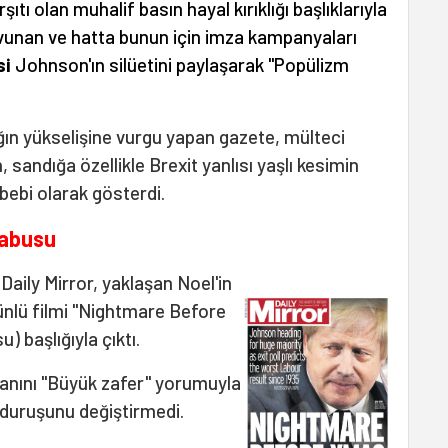
şıtı olan muhalif basın hayal kırıklığı başlıklarıyla
savunan ve hatta bunun için imza kampanyaları
si
Johnson'ın silüetini paylaşarak "Popülizm
ın yükselişine vurgu yapan gazete, mülteci
 sandığa özellikle Brexit yanlısı yaşlı kesimin
ebi olarak gösterdi.
Kabusu
 Daily Mirror, yaklaşan Noel'in
n ünlü filmi "Nightmare Before
 başlığıyla çıktı.
ranını "Büyük zafer" yorumuyla
 duruşunu değiştirmedi.