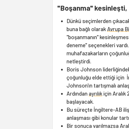
"Boşanma" kesinleşti, 
Dünkü seçimlerden çıkacak
buna bağlı olarak
Avrupa Bir
"boşanmanın" kesinleşmesi 
deneme" seçenekleri vardı
muhafazakarların çoğunluğ
netleştirdi.
Boris Johnson liderliğinde
çoğunluğu elde ettiği için İ
Johnson'ın tartışmalı anlaşm
Ardından
ayrılık
için Aralık
başlayacak.
Bu süreçte İngiltere-AB ili
anlaşması gibi konular tartı
Bir sonuca varılmazsa Aralı