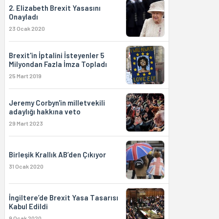
2. Elizabeth Brexit Yasasını
Onayladı
23 Ocak 2020
Brexit'in İptalini İsteyenler 5
Milyondan Fazla İmza Topladı
25 Mart 2019
Jeremy Corbyn'in milletvekili
adaylığı hakkına veto
29 Mart 2023
Birleşik Krallık AB’den Çıkıyor
31 Ocak 2020
İngiltere’de Brexit Yasa Tasarısı
Kabul Edildi
9 Ocak 2020