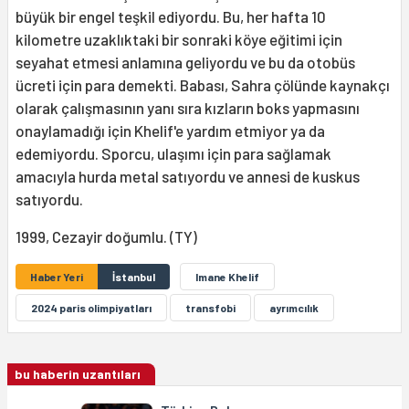
büyük bir engel teşkil ediyordu. Bu, her hafta 10
kilometre uzaklıktaki bir sonraki köye eğitimi için
seyahat etmesi anlamına geliyordu ve bu da otobüs
ücreti için para demekti. Babası, Sahra çölünde kaynakçı
olarak çalışmasının yanı sıra kızların boks yapmasını
onaylamadığı için Khelif'e yardım etmiyor ya da
edemiyordu. Sporcu, ulaşımı için para sağlamak
amacıyla hurda metal satıyordu ve annesi de kuskus
satıyordu.
1999, Cezayir doğumlu. (TY)
Haber Yeri
İstanbul
Imane Khelif
2024 paris olimpiyatları
transfobi
ayrımcılık
bu haberin uzantıları