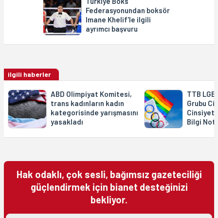
Türkiye Boks
Federasyonundan boksör
Imane Khelif'le ilgili
ayrımcı başvuru
ilgili haberler
ABD Olimpiyat Komitesi,
TTB LGBT
trans kadınların kadın
Grubu Ci
kategorisinde yarışmasını
Cinsiyet 
yasakladı
Bilgi Not
Hak odaklı, çok sesli, bağımsız gazeteciliği
güçlendirmek için bianet desteğinizi
bekliyor.