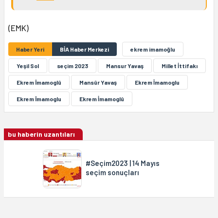
(EMK)
Haber Yeri
BİA Haber Merkezi
ekrem imamoğlu
Yeşil Sol
seçim 2023
Mansur Yavaş
Millet İttifakı
Ekrem Îmamoglû
Mansûr Yavaş
Ekrem İmamoglu
Ekrem Îmamoglu
Ekrem İmamoglû
bu haberin uzantıları
#Seçim2023 | 14 Mayıs
seçim sonuçları