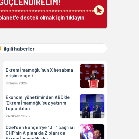
GÜÇLENDİRELİM!
bianet'e destek olmak için tıklayın
ilgili haberler
Ekrem İmamoğlu'nun X hesabına
erişim engeli
8 Mayıs 2025
Ekonomi yönetiminden ABD'de
'Ekrem İmamoğlu'suz yatırım
toplantıları
24 Nisan 2025
Özel’den Bahçeli’ye "3T" çağrısı:
CHP’nin A planı da Z planı da
Ekrem İmamoğlu’dur