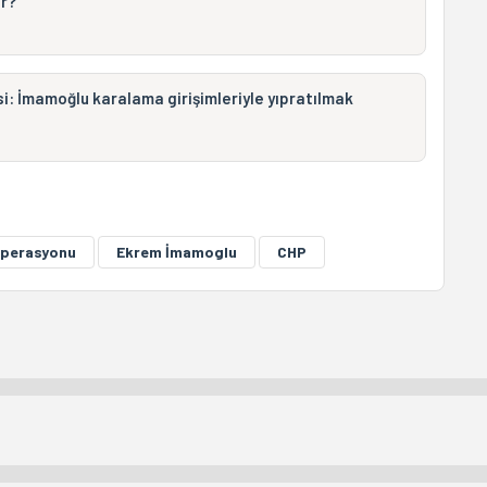
r?
isi: İmamoğlu karalama girişimleriyle yıpratılmak
operasyonu
Ekrem İmamoglu
CHP