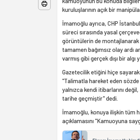
kamuoyunun bu konuda bilgilend
kuruluşlarının açık bir manipül
İmamoğlu ayrıca, CHP İstanbul İ
süreci sırasında yasal çerçeve
görüntülerin de montajlanarak son
tamamen bağımsız olay ardı ardı
varmış gibi gerçek dışı bir algı 
Gazetecilik etiğini hiçe sayara
"Talimatla hareket eden sözde 
yalnızca kendi itibarlarını deği
tarihe geçmiştir" dedi.
İmamoğlu, konuya ilişkin tüm huk
açıklamasını "Kamuoyuna saygı