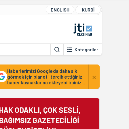
ENGLISH
KURDÎ
Kategoriler
Haberlerimizi Google'da daha sık
×
görmek için bianet'i tercih ettiğiniz
haber kaynaklarına ekleyebilirsiniz...
HAK ODAKLI, ÇOK SESLİ,
BAĞIMSIZ GAZETECİLİĞİ