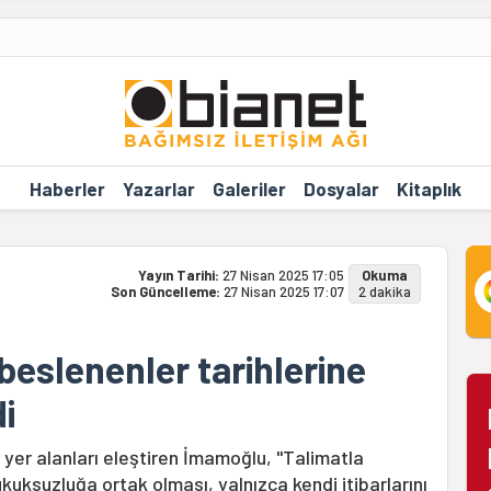
Haberler
Yazarlar
Galeriler
Dosyalar
Kitaplık
Yayın Tarihi:
27 Nisan 2025 17:05
Okuma
Son Güncelleme:
27 Nisan 2025 17:07
2 dakika
beslenenler tarihlerine
di
 yer alanları eleştiren İmamoğlu, "Talimatla
uksuzluğa ortak olması, yalnızca kendi itibarlarını