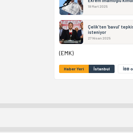
Ekrem İmamoğlu kimdi
19 Mart 2025
Çelik’ten ‘bavul’ tepk
isteniyor
27 Nisan 2025
(EMK)
Haber Yeri
İstanbul
İBB 