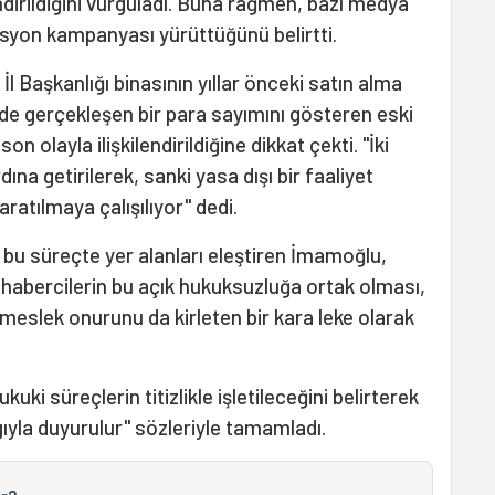
irildiğini vurguladı. Buna rağmen, bazı medya
asyon kampanyası yürüttüğünü belirtti.
l Başkanlığı binasının yıllar önceki satın alma
de gerçekleşen bir para sayımını gösteren eski
 olayla ilişkilendirildiğine dikkat çekti. "İki
na getirilerek, sanki yasa dışı bir faaliyet
yaratılmaya çalışılıyor" dedi.
k bu süreçte yer alanları eleştiren İmamoğlu,
habercilerin bu açık hukuksuzluğa ortak olması,
l, meslek onurunu da kirleten bir kara leke olarak
uki süreçlerin titizlikle işletileceğini belirterek
yla duyurulur" sözleriyle tamamladı.