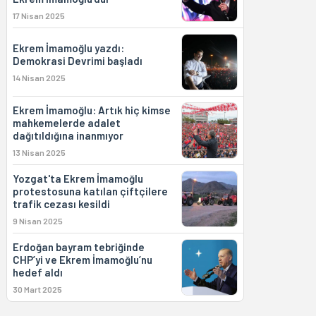
17 Nisan 2025
Ekrem İmamoğlu yazdı:
Demokrasi Devrimi başladı
14 Nisan 2025
Ekrem İmamoğlu: Artık hiç kimse
mahkemelerde adalet
dağıtıldığına inanmıyor
13 Nisan 2025
Yozgat'ta Ekrem İmamoğlu
protestosuna katılan çiftçilere
trafik cezası kesildi
9 Nisan 2025
Erdoğan bayram tebriğinde
CHP’yi ve Ekrem İmamoğlu’nu
hedef aldı
30 Mart 2025