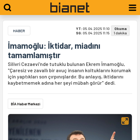
YT:
05.04.2025 11:10
Okuma
HABER
SG:
05.04.2025 11:15
1 dakika
İmamoğlu: İktidar, miadını
tamamlamıştır
Silivri Cezaevi'nde tutuklu bulunan Ekrem İmamoğlu,
"Çaresiz ve zavallı bir avuç insanın koltuklarını korumak
için yaptıkları son çırpınışlardır. Bu anlayış, iktidarını
kaybetmemek adına her şeyi mübah görür" dedi.
BİA Haber Merkezi