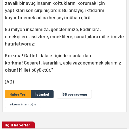
zavallı bir avuç insanın koltuklarını korumak için
yaptıkları son çırpınışlardır. Bu anlayış, iktidarını
kaybetmemek adına her şeyi mübah görür.
86 milyon insanımıza, gençlerimize, kadınlara,
emekçilere, işsizlere, emeklilere, sanatçılara milletimizle
hatırlatıyoruz:
Korkma! Gaflet, dalalet içinde olanlardan
korkma! Cesaret, kararlılık, asla vazgeçmemek şiarımız
olsun! Millet büyüktür."
(AD)
Haber Yeri
İstanbul
İBB operasyonu
ekrem imamoğlu
ilgili haberler