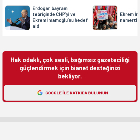
Erdoğan bayram
tebriğinde CHP’yi ve
Ekrem İm
Ekrem İmamoğlu’nu hedef
namertli
aldı
Hak odaklı, çok sesli, bağımsız gazeteciliği
güçlendirmek için bianet desteğinizi
bekliyor.
GOOGLE ILE KATKIDA BULUNUN