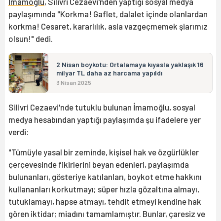
İmamoğlu
, Silivri Cezaevi'nden yaptığı sosyal medya
paylaşımında "Korkma! Gaflet, dalalet içinde olanlardan
korkma! Cesaret, kararlılık, asla vazgeçmemek şiarımız
olsun!" dedi.
2 Nisan boykotu: Ortalamaya kıyasla yaklaşık 16
milyar TL daha az harcama yapıldı
3 Nisan 2025
Silivri Cezaevi'nde tutuklu bulunan İmamoğlu, sosyal
medya hesabından yaptığı paylaşımda şu ifadelere yer
verdi:
"Tümüyle yasal bir zeminde, kişisel hak ve özgürlükler
çerçevesinde fikirlerini beyan edenleri, paylaşımda
bulunanları, gösteriye katılanları, boykot etme hakkını
kullananları korkutmayı; süper hızla gözaltına almayı,
tutuklamayı, hapse atmayı, tehdit etmeyi kendine hak
gören iktidar; miadını tamamlamıştır. Bunlar, çaresiz ve