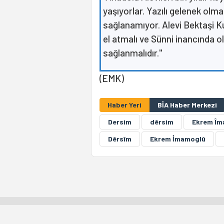
yaşıyorlar. Yazılı gelenek olmad
sağlanamıyor. Alevi Bektaşi Ku
el atmalı ve Sünni inancında old
sağlanmalıdır."
(EMK)
Haber Yeri
BİA Haber Merkezi
Dersim
dêrsim
Ekrem Îm
Dêrsîm
Ekrem İmamoglû