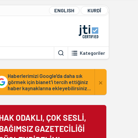
ENGLISH
KURDÎ
Kategoriler
Haberlerimizi Google'da daha sık
×
görmek için bianet'i tercih ettiğiniz
haber kaynaklarına ekleyebilirsiniz...
HAK ODAKLI, ÇOK SESLİ,
BAĞIMSIZ GAZETECİLİĞİ