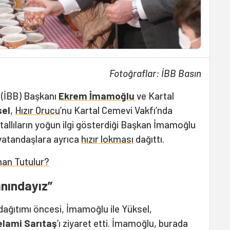
Fotoğraflar: İBB Basın
 (İBB) Başkanı
Ekrem İmamoğlu
ve Kartal
sel
,
Hızır Orucu
’nu Kartal Cemevi Vakfı’nda
artallıların yoğun ilgi gösterdiği Başkan İmamoğlu
vatandaşlara ayrıca
hızır lokması
dağıttı.
man Tutulur?
anındayız”
dağıtımı öncesi, İmamoğlu ile Yüksel,
elami Sarıtaş
’ı ziyaret etti. İmamoğlu, burada