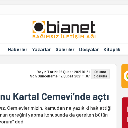
Haberler
Yazarlar
Galeriler
Dosyalar
Kitaplık
Yayın Tarihi:
12 Şubat 2021 10:51
Okuma
Son Güncelleme:
12 Şubat 2021 11:07
3 dakika
nu Kartal Cemevi’nde açtı
z. Cem evlerimizin, kamudan ne yazık ki hak ettiği
Bunun gereğini yapma konusunda da gereken bütün
yorum” dedi