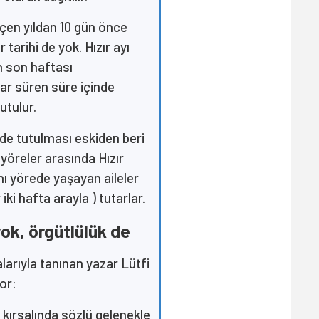
eçen yıldan 10 gün önce
 tarihi de yok. Hızır ayı
n son haftası
dar süren süre içinde
utulur.
rde tutulması eskiden beri
e yöreler arasında Hızır
nı yörede yaşayan aileler
r iki hafta arayla )
tutarlar.
yok, örgütlülük de
larıyla tanınan yazar Lütfi
or:
y kırsalında sözlü gelenekle