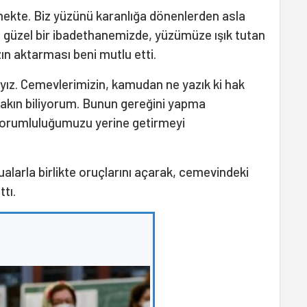
mekte. Biz yüzünü karanlığa dönenlerden asla
 güzel bir ibadethanemizde, yüzümüze ışık tutan
zın aktarması beni mutlu etti.
yız. Cemevlerimizin, kamudan ne yazık ki hak
 yakın biliyorum. Bunun gereğini yapma
orumluluğumuzu yerine getirmeyi
larla birlikte oruçlarını açarak, cemevindeki
tı.