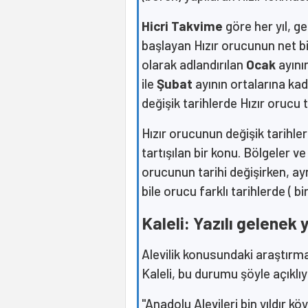
Hicri Takvime
göre her yıl, g
başlayan Hızır orucunun net bir
olarak adlandırılan
Ocak
ayını
ile
Şubat
ayının ortalarına ka
değişik tarihlerde Hızır orucu t
Hızır orucunun değişik tarihle
tartışılan bir konu. Bölgeler v
orucunun tarihi değişirken, ay
bile orucu farklı tarihlerde ( bi
Kaleli: Yazılı gelenek 
Alevilik konusundaki araştırma
Kaleli, bu durumu şöyle açıklıy
"Anadolu Alevileri bin yıldır kö