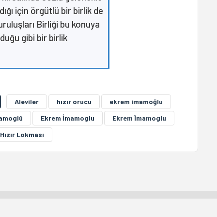
ığı için örgütlü bir birlik de
ruluşları Birliği bu konuya
uğu gibi bir birlik
Aleviler
hızır orucu
ekrem imamoğlu
amoglû
Ekrem İmamoglu
Ekrem Îmamoglu
Hızır Lokması