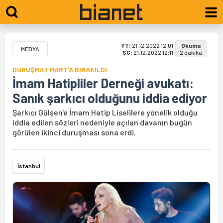
YT:
21.12.2022 12:01
Okuma
MEDYA
SG:
21.12.2022 12:11
2 dakika
DURUŞMA 1 MART'A BIRAKILDI
İmam Hatipliler Derneği avukatı:
Sanık şarkıcı olduğunu iddia ediyor
Şarkıcı Gülşen'e İmam Hatip Liselilere yönelik olduğu
iddia edilen sözleri nedeniyle açılan davanın bugün
görülen ikinci duruşması sona erdi.
İstanbul