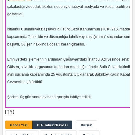
şakalaştığı videodaki sözleri nedeniyle, sosyal medyada ve iktidar partililerce
gösterildi.
İstanbul Cumhuriyet Başsavcılığı, Türk Ceza Kanunu'nun (TCK) 216. maddesi
kapsamında "halkı kin ve düşmanlığa tahrik veya aşağılama" suçundan soruş
başlattı, Gülşen hakkında gözaltı kararı çıkarıldı.
Emniyet'teki işlemlerinin ardından Çağlayan'daki İstanbul Adliyesinde sevk ed
Gülşen, savcılık sorgusunun ardından çıkarıldığı nöbetçi Sulh Ceza Hakimliği
aynı suçlama kapsamında 25 Ağustos'ta tutuklanarak Bakırköy Kadın Kapalı
Cezaevi'ne götürüldü.
Şarkıcı, üç gün sonra ev hapsi şartıyla tahliye edildi.
(TY)
Haber Yeri
BİA Haber Merkezi
Gülşen