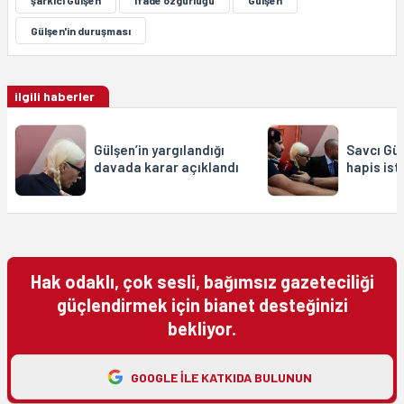
şarkıcı Gülşen
ifade özgürlüğü
Gulşen
Gülşen'in duruşması
ilgili haberler
Gülşen’in yargılandığı
Savcı Gül
davada karar açıklandı
hapis ist
Hak odaklı, çok sesli, bağımsız gazeteciliği
güçlendirmek için bianet desteğinizi
bekliyor.
GOOGLE ILE KATKIDA BULUNUN