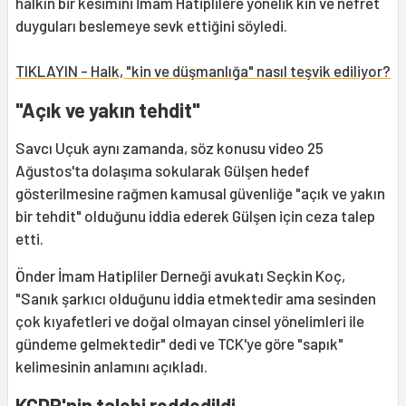
halkın bir kesimini İmam Hatiplilere yönelik kin ve nefret
duyguları beslemeye sevk ettiğini söyledi.
TIKLAYIN - Halk, "kin ve düşmanlığa" nasıl teşvik ediliyor?
"Açık ve yakın tehdit"
Savcı Uçuk aynı zamanda, söz konusu video 25
Ağustos'ta dolaşıma sokularak Gülşen hedef
gösterilmesine rağmen kamusal güvenliğe "açık ve yakın
bir tehdit" olduğunu iddia ederek Gülşen için ceza talep
etti.
Önder İmam Hatipliler Derneği avukatı Seçkin Koç,
"Sanık şarkıcı olduğunu iddia etmektedir ama sesinden
çok kıyafetleri ve doğal olmayan cinsel yönelimleri ile
gündeme gelmektedir" dedi ve TCK'ye göre "sapık"
kelimesinin anlamını açıkladı.
KCDP'nin talebi reddedildi