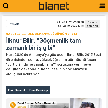
YT:
20.10.2022 00:00
Okuma
YAŞAM
SG:
25.10.2022 10:18
9 dakika
GAZETECİLERDEN ALMANYA GÖÇÜ'NÜN 61 YILI - 4
İlknur Bilir: "Göçmenlik tam
zamanlı bir iş gibi"
Mart 2020'de Almanya'ya göç eden İlknur Bilir, 2013 Gezi
direnişinden sonra, yüksek öğrenim görmüş nüfusun
"yurt dışında ne yapabilirim?" sorusuna verilmeye
çalışılan cevapların, kendi neslinin göç hikayesi
olduğunu belirtiyor.
Ferid Demirel
Dara Demiralp