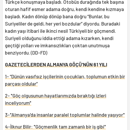
Türkçe konuşmaya başladı. Otobüs durağında tek başına
oturan hafif esmer adama doğru, kendi kendine kızmaya
başladı. Kadın dönüp dönüp bana doğru “Bunlar, bu
Suriyeliler de geldi, her yeri bozdular” diyordu. Buradaki
kadın yaşı itibari ile ikinci nesil Türkiyeli bir göçmendi.
Suriyeli olduğunu iddia ettiği adama kızarken, kendi
geçtiği yolları ve imkansızlıkları çoktan unutmuşa
benziyordu. (DD-FD)
GAZETECİLERDEN ALMANYA GÖÇÜ'NÜN 61 YILI
1- “Dünün vasıfsız işçilerinin çocukları, toplumun etkin bir
parçası oldular”
2- "Göç olgusunun hayatlarımızda bıraktığı izleri
inceliyorum"
3-"Almanya'da insanlar paralel toplumlar halinde yaşıyor"
4-İlknur Bilir: "Göçmenlik tam zamanlı bir iş gibi"