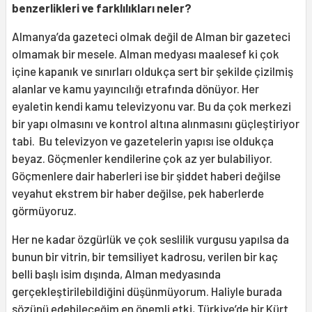
benzerlikleri ve farklılıkları neler?
Almanya’da gazeteci olmak değil de Alman bir gazeteci
olmamak bir mesele. Alman medyası maalesef ki çok
içine kapanık ve sınırları oldukça sert bir şekilde çizilmiş
alanlar ve kamu yayıncılığı etrafında dönüyor. Her
eyaletin kendi kamu televizyonu var. Bu da çok merkezi
bir yapı olmasını ve kontrol altına alınmasını güçleştiriyor
tabi. Bu televizyon ve gazetelerin yapısı ise oldukça
beyaz. Göçmenler kendilerine çok az yer bulabiliyor.
Göçmenlere dair haberleri ise bir şiddet haberi değilse
veyahut ekstrem bir haber değilse, pek haberlerde
görmüyoruz.
Her ne kadar özgürlük ve çok seslilik vurgusu yapılsa da
bunun bir vitrin, bir temsiliyet kadrosu, verilen bir kaç
belli başlı isim dışında, Alman medyasında
gerçekleştirilebildiğini düşünmüyorum. Haliyle burada
sözünü edebileceğim en önemli etki, Türkiye’de bir Kürt