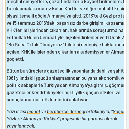
meçhul cinayetlere, gözaltında zorla kaybettirilmelere, to
tutuklamalara maruz kalan Kürtler ve diğer muhalif kesiml
siyasi temelli göçle Almanya'ya gitti. 2013'teki Gezi protest
ve 15 temmuz 2016'daki başarısız darbe girişimi kapsamınd
KHK'ler ile işlerinden çıkarılan, haklarında soruşturma hazı
Fethullah Gülen Cemaatiyle ilişkilendirilenler ve 11 Ocak 20
"Bu Suça Ortak Olmuyoruz" bildirisi nedeniyle haklarında d
açılan, KHK ile işlerinden çıkarılan akademisyenler Almanya
göç etti.
Bütün bu süreçlere gazetecilik yapanlar da dahil ve şahit ol
1961 yılındaki işgücü anlaşmasından bu yana ekonomik vey
politik sebeplerle Türkiye'den Almanya'ya gitmiş, göçmen 
gazeteciler kendi hikayelerini, 61 yıllık göçün etkileri ve
sonuçlarına dair gözlemlerini anlatıyor.
Yazı dizisi
bianet
ve
beraberce derneği
ortaklığıyla, "
Göçün
Yüzleri: Almanya-Türkiye
" projesinin bir parçası olarak
yayınlanacak.