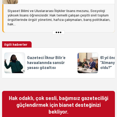
Siyaset Bilimi ve Uluslararası İlişkiler lisans mezunu, Sosyoloji
yüksek lisans öğrencisidir. Hak temelli çalışan çeşitli sivil toplum
örgütlerinde örgüt yönetimi, hafıza çalışmaları, barış politikaları,
hak...
ilgili haberler
Gazeteci İlknur Bilir’e
61 yıl önc
havaalanında sansür
"Almanya
yasası gözaltısı
oldu?"
Hak odaklı, çok sesli, bağımsız gazeteciliği
güçlendirmek için bianet desteğinizi
bekliyor.