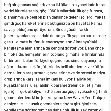
bağ oluşmasını sağladı ve bu iki ülkenin siyasetinde karar
verici bir role sahip, göç. 1960’lı yıllardaki ilk göç furyası,
planlanmış ve belli bir plan dahilinde gelen işçilerdi, fakat
şimdi göç hareketlerine baktığınızda bir hayatta kalma
savaşı olduğunu görüyorum. Bir de göçün farklı
jenerasyonları arasındaki demografik yapının son derece
çeşitli olması bu farklı jenerasyonların Almanya’daki
karşılaşma alanlarında da kendini gösteriyor. Daha önce
bir lokalde, hemşehrilerin toplandığı mahalle fırınlarında
birbirlerini bulan Türkiyeli göçmenler, şimdi dayanışma
ağlarında, meslek örgütlerinde, belli akademik ve kültürel
derneklerin araştırmacı çevrelerinde ve de sosyal medya
gruplarında karşılaşma imkanı buluyor. Haliyle bu
kuşaklar arası ulaşılabilirlik parametreleri de iletişimin
içeriğini çok etkiliyor. 2013 sonrası göçen yüksek eğitimli
göçmenlerden, ki bu jenerasyona New Wave (Yeni Dalga)
deniyor ile ilk kuşak göçmenlere doğru gittiğimizde,
yerelleşme görüyorum ben daha çok. İlk kuşak zaten dil