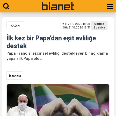
YT:
21.10.2020 18:09
Okuma
KADIN
SG:
21.10.2020 18:31
2 dakika
İlk kez bir Papa'dan eşit evliliğe
destek
Papa Francis, eşcinsel evliliği destekleyen bir açıklama
yapan ilk Papa oldu.
İstanbul