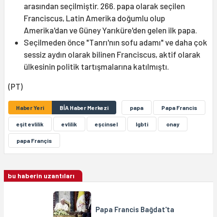
arasından seçilmiştir. 266. papa olarak seçilen
Franciscus, Latin Amerika doğumlu olup
Amerika'dan ve Güney Yarıküre'den gelen ilk papa.
Seçilmeden önce "Tanrı'nın sofu adamı" ve daha çok
sessiz aydın olarak bilinen Franciscus, aktif olarak
ülkesinin politik tartışmalarına katılmıştı.
(PT)
Haber Yeri
BİA Haber Merkezi
papa
Papa Francis
eşit evlilik
evlilik
eşcinsel
lgbti
onay
papa Françis
bu haberin uzantıları
Papa Francis Bağdat'ta