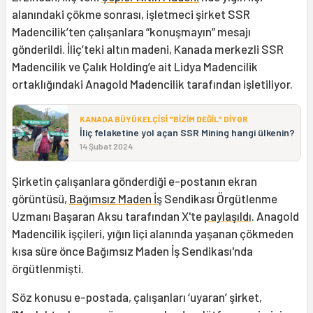
alanındaki çökme sonrası, işletmeci şirket SSR
Madencilik’ten çalışanlara “konuşmayın” mesajı
gönderildi. İliç’teki altın madeni, Kanada merkezli SSR
Madencilik ve Çalık Holding’e ait Lidya Madencilik
ortaklığındaki Anagold Madencilik tarafından işletiliyor.
KANADA BÜYÜKELÇİSİ "BİZİM DEĞİL" DİYOR
İliç felaketine yol açan SSR Mining hangi ülkenin?
14 Şubat 2024
Şirketin çalışanlara gönderdiği e-postanın ekran
görüntüsü,
Bağımsız Maden İş
Sendikası Örgütlenme
Uzmanı Başaran Aksu tarafından X'te
paylaşıldı
. Anagold
Madencilik işçileri, yığın liçi alanında yaşanan çökmeden
kısa süre önce Bağımsız Maden İş Sendikası'nda
örgütlenmişti.
Söz konusu e-postada, çalışanları ‘uyaran’ şirket,