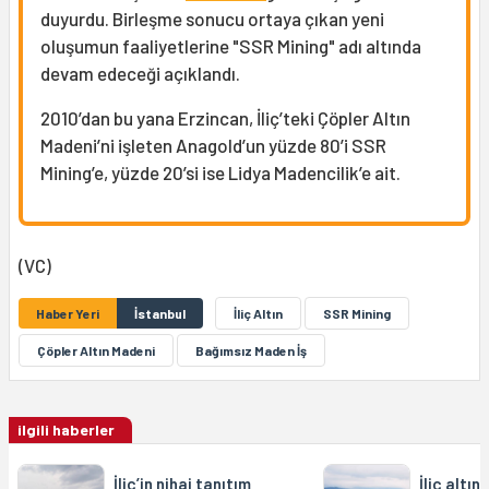
duyurdu. Birleşme sonucu ortaya çıkan yeni
oluşumun faaliyetlerine "SSR Mining" adı altında
devam edeceği açıklandı.
2010’dan bu yana Erzincan, İliç’teki Çöpler Altın
Madeni’ni işleten Anagold’un yüzde 80’i SSR
Mining’e, yüzde 20’si ise Lidya Madencilik’e ait.
(VC)
Haber Yeri
İstanbul
İliç Altın
SSR Mining
Çöpler Altın Madeni
Bağımsız Maden İş
ilgili haberler
İliç’in nihai tanıtım
İliç altı