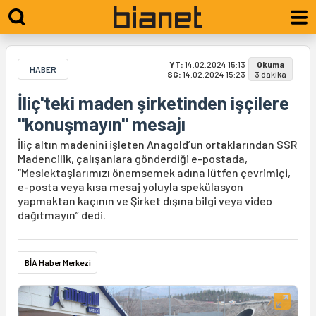
YT:
14.02.2024 15:13
Okuma
HABER
SG:
14.02.2024 15:23
3 dakika
İliç'teki maden şirketinden işçilere
"konuşmayın" mesajı
İliç altın madenini işleten Anagold’un ortaklarından SSR
Madencilik, çalışanlara gönderdiği e-postada,
“Meslektaşlarımızı önemsemek adına lütfen çevrimiçi,
e-posta veya kısa mesaj yoluyla spekülasyon
yapmaktan kaçının ve Şirket dışına bilgi veya video
dağıtmayın” dedi.
BİA Haber Merkezi