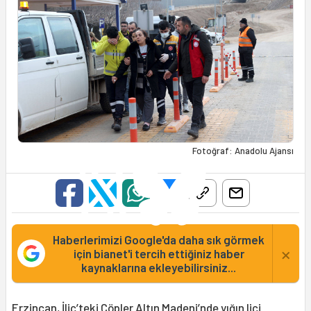
Fotoğraf: Anadolu Ajansı
Haberlerimizi Google'da daha sık görmek
×
için bianet'i tercih ettiğiniz haber
kaynaklarına ekleyebilirsiniz...
Erzincan, İliç’teki
Çöpler Altın Madeni
’nde yığın liçi