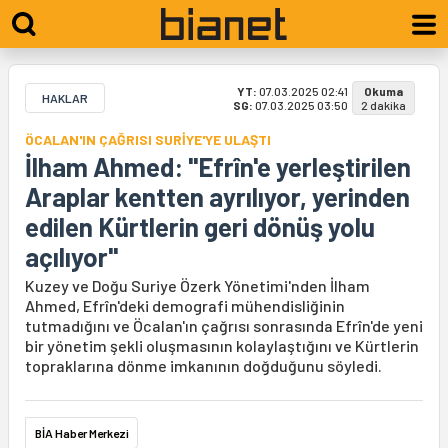
YT:
07.03.2025 02:41
Okuma
HAKLAR
SG:
07.03.2025 03:50
2 dakika
ÖCALAN'IN ÇAĞRISI SURİYE'YE ULAŞTI
İlham Ahmed: "Efrîn'e yerleştirilen
Araplar kentten ayrılıyor, yerinden
edilen Kürtlerin geri dönüş yolu
açılıyor"
Kuzey ve Doğu Suriye Özerk Yönetimi'nden İlham
Ahmed, Efrîn'deki demografi mühendisliğinin
tutmadığını ve Öcalan'ın çağrısı sonrasında Efrîn'de yeni
bir yönetim şekli oluşmasının kolaylaştığını ve Kürtlerin
topraklarına dönme imkanının doğduğunu söyledi.
BİA Haber Merkezi