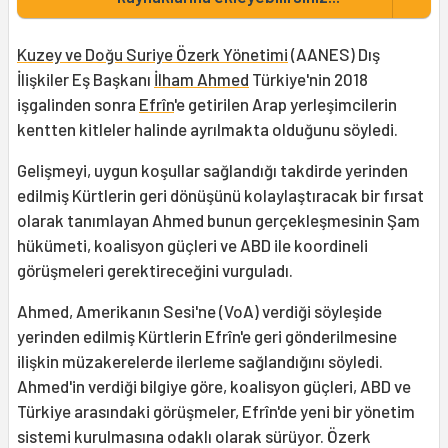
Kuzey ve Doğu Suriye Özerk Yönetimi
(AANES) Dış
İlişkiler Eş Başkanı
İlham Ahmed
Türkiye'nin 2018
işgalinden sonra
Efrîn
'e getirilen Arap yerleşimcilerin
kentten kitleler halinde ayrılmakta olduğunu söyledi.
Gelişmeyi, uygun koşullar sağlandığı takdirde yerinden
edilmiş Kürtlerin geri dönüşünü kolaylaştıracak bir fırsat
olarak tanımlayan Ahmed bunun gerçekleşmesinin Şam
hükümeti, koalisyon güçleri ve ABD ile koordineli
görüşmeleri gerektireceğini vurguladı.
Ahmed, Amerikanın Sesi'ne (VoA) verdiği söyleşide
yerinden edilmiş Kürtlerin Efrîn'e geri gönderilmesine
ilişkin müzakerelerde ilerleme sağlandığını söyledi.
Ahmed'in verdiği bilgiye göre, koalisyon güçleri, ABD ve
Türkiye arasındaki görüşmeler, Efrîn'de yeni bir yönetim
sistemi kurulmasına odaklı olarak sürüyor. Özerk