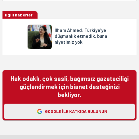
ilgili haberler
İlham Ahmed: Türkiye’ye
düşmanlık etmedik, buna
niyetimiz yok
Hak odaklı, çok sesli, bağımsız gazeteciliği
güçlendirmek için bianet desteğinizi
bekliyor.
GOOGLE ILE KATKIDA BULUNUN