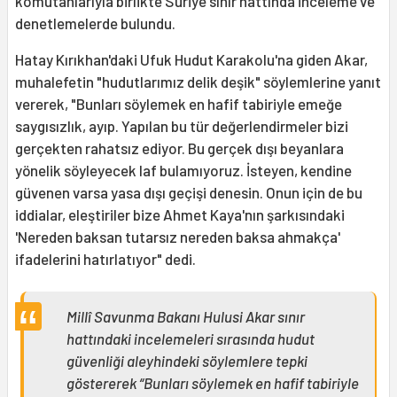
komutanlarıyla birlikte Suriye sınır hattında inceleme ve
denetlemelerde bulundu.
Hatay Kırıkhan'daki Ufuk Hudut Karakolu'na giden Akar,
muhalefetin "hudutlarımız delik deşik" söylemlerine yanıt
vererek, "Bunları söylemek en hafif tabiriyle emeğe
saygısızlık, ayıp. Yapılan bu tür değerlendirmeler bizi
gerçekten rahatsız ediyor. Bu gerçek dışı beyanlara
yönelik söyleyecek laf bulamıyoruz. İsteyen, kendine
güvenen varsa yasa dışı geçişi denesin. Onun için de bu
iddialar, eleştiriler bize Ahmet Kaya'nın şarkısındaki
'Nereden baksan tutarsız nereden baksa ahmakça'
ifadelerini hatırlatıyor" dedi.
Millî Savunma Bakanı Hulusi Akar sınır
hattındaki incelemeleri sırasında hudut
güvenliği aleyhindeki söylemlere tepki
göstererek “Bunları söylemek en hafif tabiriyle