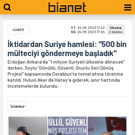
YT:
24.05.2023 17:42
Okuma
HABER
SG:
24.05.2023 17:55
2 dakika
İktidardan Suriye hamlesi: "500 bin
mülteciyi göndermeye başladık"
Erdoğan Ankara’da “1 milyon Suriyeli ülkesine dönecek”
derken, Soylu “Gönüllü, Güvenli, Onurlu Geri Dönüş
Projesi” kapsamında Cerablus’ta temel atma törenine
katıldı. Hulusi Akar da Hatay’a giderek, sınır hattında
incelemelerde bulundu.
İstanbul