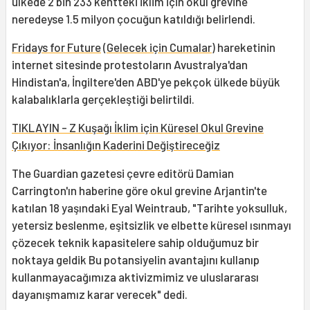
ülkede 2 bin 233 kentteki iklim için okul grevine
neredeyse 1.5 milyon çocuğun katıldığı belirlendi.
Fridays for Future
(
Gelecek için Cumalar
) hareketinin
internet sitesinde protestoların Avustralya'dan
Hindistan'a, İngiltere'den ABD'ye pekçok ülkede büyük
kalabalıklarla gerçekleştiği belirtildi.
TIKLAYIN - Z Kuşağı İklim için Küresel Okul Grevine
Çıkıyor: İnsanlığın Kaderini Değiştireceğiz
The Guardian gazetesi çevre editörü Damian
Carrington'ın haberine göre okul grevine Arjantin'te
katılan 18 yaşındaki Eyal Weintraub, "Tarihte yoksulluk,
yetersiz beslenme, eşitsizlik ve elbette küresel ısınmayı
çözecek teknik kapasitelere sahip olduğumuz bir
noktaya geldik Bu potansiyelin avantajını kullanıp
kullanmayacağımıza aktivizmimiz ve uluslararası
dayanışmamız karar verecek" dedi.