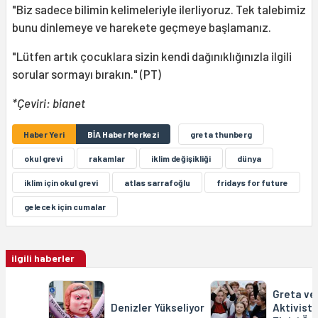
"Biz sadece bilimin kelimeleriyle ilerliyoruz. Tek talebimiz
bunu dinlemeye ve harekete geçmeye başlamanız.
"Lütfen artık çocuklara sizin kendi dağınıklığınızla ilgili
sorular sormayı bırakın." (PT)
*Çeviri: bianet
Haber Yeri
BİA Haber Merkezi
greta thunberg
okul grevi
rakamlar
iklim değişikliği
dünya
iklim için okul grevi
atlas sarrafoğlu
fridays for future
gelecek için cumalar
ilgili haberler
Greta ve 
Denizler Yükseliyor
Aktivistl