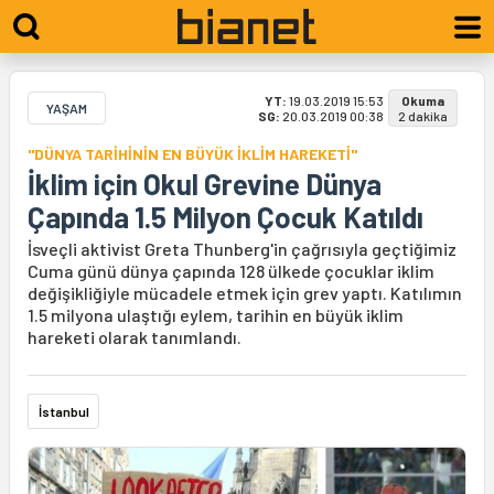
YT:
19.03.2019 15:53
Okuma
YAŞAM
SG:
20.03.2019 00:38
2 dakika
"DÜNYA TARİHİNİN EN BÜYÜK İKLİM HAREKETİ"
İklim için Okul Grevine Dünya
Çapında 1.5 Milyon Çocuk Katıldı
İsveçli aktivist Greta Thunberg'in çağrısıyla geçtiğimiz
Cuma günü dünya çapında 128 ülkede çocuklar iklim
değişikliğiyle mücadele etmek için grev yaptı. Katılımın
1.5 milyona ulaştığı eylem, tarihin en büyük iklim
hareketi olarak tanımlandı.
İstanbul