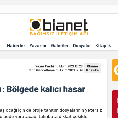
Haberler
Yazarlar
Galeriler
Dosyalar
Kitaplık
Yayın Tarihi:
15 Ekim 2021 12:26
Okuma
Son Güncelleme:
15 Ekim 2021 12:41
6 dakika
ru: Bölgede kalıcı hasar
taş ocağı için de proje tanıtım dosyalarının yetersiz
ölgede yaratacağı tahribata dikkat çekildi.