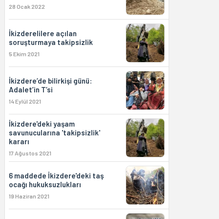
28 Ocak 2022
İkizderelilere açılan
soruşturmaya takipsizlik
5 Ekim 2021
İkizdere’de bilirkişi günü:
Adalet’in T’si
14 Eylül 2021
İkizdere'deki yaşam
savunucularına 'takipsizlik'
kararı
17 Ağustos 2021
6 maddede İkizdere'deki taş
ocağı hukuksuzlukları
19 Haziran 2021