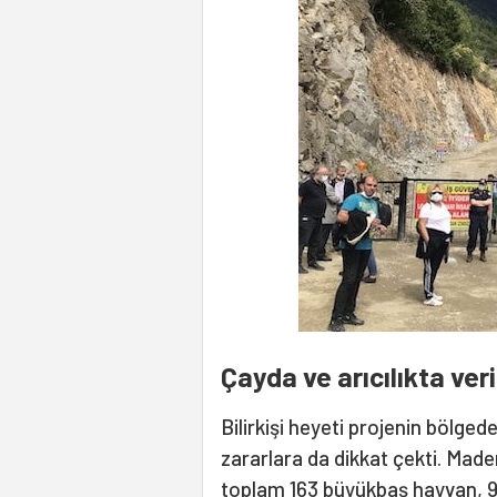
Çayda ve arıcılıkta ve
Bilirkişi heyeti projenin bölged
zararlara da dikkat çekti. Made
toplam 163 büyükbaş hayvan, 95