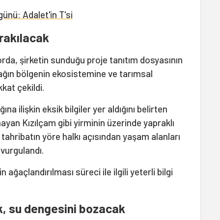
günü: Adalet'in T'si
ırakılacak
orda, şirketin sunduğu proje tanıtım dosyasının
ağın bölgenin ekosistemine ve tarımsal
kkat çekildi.
a ilişkin eksik bilgiler yer aldığını belirten
mayan Kızılçam gibi yirminin üzerinde yapraklı
ahribatın yöre halkı açısından yaşam alanları
 vurgulandı.
ağaçlandırılması süreci ile ilgili yeterli bilgi
, su dengesini bozacak