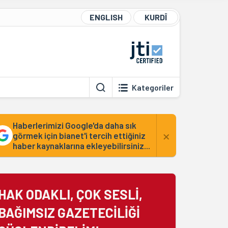
ENGLISH
KURDÎ
Kategoriler
Haberlerimizi Google'da daha sık
×
görmek için bianet'i tercih ettiğiniz
haber kaynaklarına ekleyebilirsiniz...
HAK ODAKLI, ÇOK SESLİ,
BAĞIMSIZ GAZETECİLİĞİ