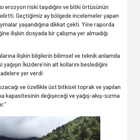
ası erozyon riski taşıdığını ve bitki örtüsünün
ı belirtti. Geçtiğimiz ay bölgede incelemeler yapan
kaymalar yaşandığına dikkat çekti. Yine raporda
ğine ilişkin dosyada bir çalışma yer almadığı
arına ilişkin bilgilerin bilimsel ve teknik anlamda
 yağışın İkizdere’nin alt kollarını beslediğini
ifadelere yer verdi:
acağı ve özellikle üst bitkisel toprak ve yapılan
ma kapasitesinin değişeceği ve yağış-akış-sızma
r.”