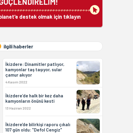
GÜÇLENDİRELİM!
bianet'e destek olmak için tıklayın
ilgili haberler
İkizdere: Dinamitler patlıyor,
kamyonlar taş taşıyor, sular
çamur akıyor
4 Kasım 2022
İkizdere’de halk bir kez daha
kamyonların önünü kesti
13 Haziran 2022
İkizdere'de bilirkişi raporu çıkalı
107 gün oldu: "Defol Cengiz"