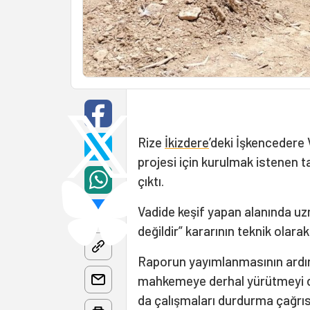
Rize
İkizdere
’deki İşkencedere V
projesi için kurulmak istenen t
çıktı.
Vadide keşif yapan alanında uzm
değildir” kararının teknik olara
Raporun yayımlanmasının ardın
mahkemeye derhal yürütmeyi d
da çalışmaları durdurma çağrısı