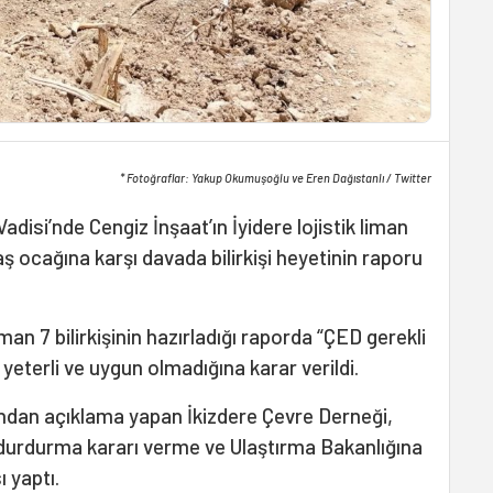
* Fotoğraflar: Yakup Okumuşoğlu ve Eren Dağıstanlı / Twitter
adisi’nde Cengiz İnşaat’ın İyidere lojistik liman
aş ocağına karşı davada bilirkişi heyetinin raporu
an 7 bilirkişinin hazırladığı raporda “ÇED gerekli
k yeterli ve uygun olmadığına karar verildi.
dan açıklama yapan İkizdere Çevre Derneği,
urdurma kararı verme ve Ulaştırma Bakanlığına
 yaptı.